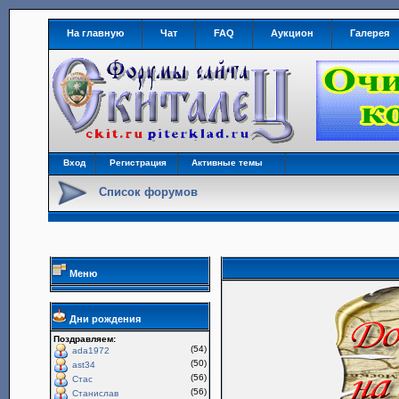
На главную
Чат
FAQ
Аукцион
Галерея
Вход
Регистрация
Активные темы
Список форумов
Меню
Дни рождения
Поздравляем:
(54)
ada1972
(50)
ast34
(56)
Стас
(56)
Станислав