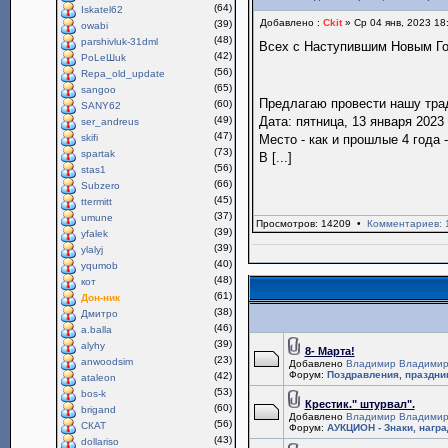
(64)
Iskatel62
Добавлено :
Ckit
» Ср 04 янв, 2023 18
(39)
owabi
(48)
parshivluk-31dml
Всех с Наступившим Новым Г
(42)
PoLeШuk
(56)
Repa_old_update
(65)
sangoo
Предлагаю провести нашу тр
(60)
SANY62
(49)
Дата: пятница, 13 января 2023 
ser_andreus
(47)
skifi
Место - как и прошлые 4 года 
(73)
spartak
В [...]
(56)
stas1
(66)
Subzero
(45)
ttermitt
(37)
umune
Просмотров: 14209 •
Комментариев: 
(39)
yfalek
(39)
ylalyj
(40)
yqumob
(48)
кот
(61)
Дон-ник
(38)
Дмитро
(46)
a.balla
(39)
alyhy
8- Марта!
(23)
anwoodsim
Добавлено
Владимир Владимир
Форум:
Поздравления, праздни
(42)
ataleon
(53)
bos-k
Крестик." штурвал".
(60)
brigand
Добавлено
Владимир Владимир
(56)
СКАТ
Форум:
АУКЦИОН - Знаки, нагр
(43)
dollariso