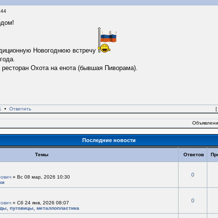
:44
одом!
адиционную Новогоднюю встречу
года.
- ресторан Охота на енота (бывшая Пиворама).
1
•
Ответить
Объявлени
Последние новости
Темы
Ответов
Пр
0
ович
» Вс 08 мар, 2026 10:30
ки
0
ович
» Сб 24 янв, 2026 08:07
ады, пуговицы, металлопластика