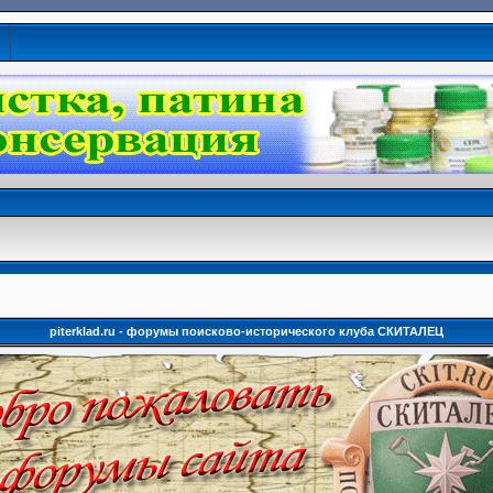
piterklad.ru - форумы поисково-исторического клуба СКИТАЛЕЦ