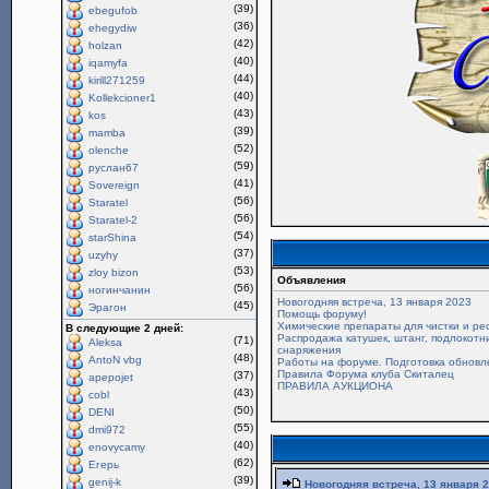
(39)
ebegufob
(36)
ehegydiw
(42)
holzan
(40)
iqamyfa
(44)
kirill271259
(40)
Kollekcioner1
(43)
kos
(39)
mamba
(52)
olenche
(59)
руслан67
(41)
Sovereign
(56)
Staratel
(56)
Staratel-2
(54)
starShina
(37)
uzyhy
(53)
zloy bizon
Объявления
(56)
ногинчанин
Новогодняя встреча, 13 января 2023
(45)
Эрагон
Помощь форуму!
Химические препараты для чистки и ре
В следующие 2 дней:
Распродажа катушек, штанг, подлокотни
(71)
Aleksa
снаряжения
(48)
AntoN vbg
Работы на форуме. Подготовка обновл
Правила Форума клуба Скиталец
(37)
apepojet
ПРАВИЛА АУКЦИОНА
(43)
cobl
(50)
DENI
(55)
dmi972
(40)
enovycamy
(62)
Егерь
(39)
genij-k
Новогодняя встреча, 13 января 