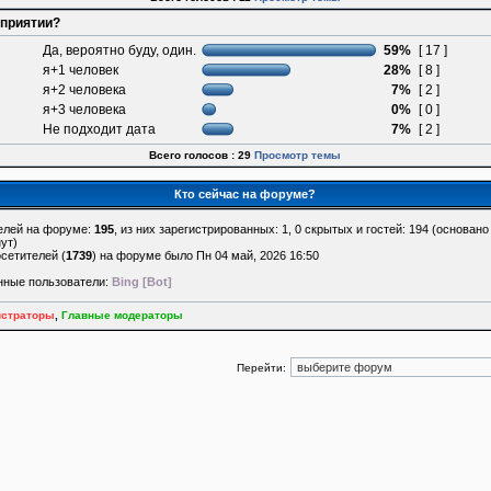
оприятии?
Да, вероятно буду, один.
59%
[ 17 ]
я+1 человек
28%
[ 8 ]
я+2 человека
7%
[ 2 ]
я+3 человека
0%
[ 0 ]
Не подходит дата
7%
[ 2 ]
Всего голосов : 29
Просмотр темы
Кто сейчас на форуме?
елей на форуме:
195
, из них зарегистрированных: 1, 0 скрытых и гостей: 194 (основан
ут)
сетителей (
1739
) на форуме было Пн 04 май, 2026 16:50
нные пользователи:
Bing [Bot]
страторы
,
Главные модераторы
Перейти: