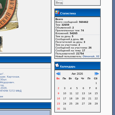
Статистика
Всего
Всего сообщений:
560462
Тем:
32659
Объявлений:
2
Прилепленных тем:
74
Вложений:
54265
Тем за день:
5
Сообщений в день:
80
Посетителей за день:
3
Тем на участника:
2
Сообщений на участника:
26
Сообщений на тему:
17
Пользователей:
21754
Новый пользователь:
Otmorozk_02
Календарь
Авг 2026
ал".
ушки. Картонаж.
Вс
Пн
Вт
Ср
Чт
Пт
Сб
30шт.
.Фёдорович.
1
год.
 2026.
2
3
4
5
6
7
8
ИГНУМ 7272 МФД
9
10
11
12
13
14
15
там
16
17
18
19
20
21
22
23
24
25
26
27
28
29
30
31