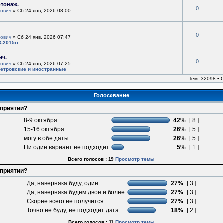
ртонаж.
0
ович
» Сб 24 янв, 2026 08:00
0
ович
» Сб 24 янв, 2026 07:47
-2015гг.
ич.
0
ович
» Сб 24 янв, 2026 07:25
етровские и иностранные
Тем: 32098 •
Голосование
оприятии?
8-9 октября
42%
[ 8 ]
15-16 октября
26%
[ 5 ]
могу в обе даты
26%
[ 5 ]
Ни один вариант не подходит
5%
[ 1 ]
Всего голосов : 19
Просмотр темы
оприятии?
Да, наверняка буду, один
27%
[ 3 ]
Да, наверняка будем двое и более
27%
[ 3 ]
Скорее всего не получится
27%
[ 3 ]
Точно не буду, не подходит дата
18%
[ 2 ]
Всего голосов : 11
Просмотр темы