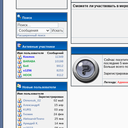
Сможете ли участвовать в мер
Поиск
Расширенный поиск
Активные участники
Имя пользователя
Сообщений
Kosmos
11349
Сейчас посетит
BARABA
10198
последние 5 мин
Боб
9912
Больше всего по
s1256
8253
Зарегистрирова
HOOK
8112
Легенда:
Админи
Новые пользователи
Имя пользователя
Зарегистрирован
Otmorozk_02
02 май
АлександрК
15 апр
KURS
03 апр
Гномик
24 фев
AleksandrTosno
25 янв
Аркадий К.
14 янв
roi2023
08 янв