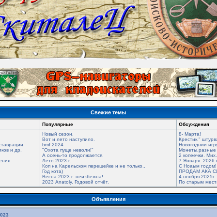
Свежие темы
Популярные
Обсуждения
Новый сезон.
8- Марта!
Вот и лето наступило.
Крестик." штурв
ставрации.
bmf 2024
Новогоднии игр
ков и др.
"Охота пуще неволи!"
Монеты,разные 
А осень-то продолжается.
2 копеечки. Мих
ения
Лето 2023 г.
7 Января. 2026 
Коп на Карельском перешейке и не только..
С Ноаым годом!
Год кота)
ПРОДАМ АКА С
Весна 2023 г. неизбежна!
4 ноября 2025г
2023 Anatoly. Годовой отчёт.
По старым мес
Объявления
2023