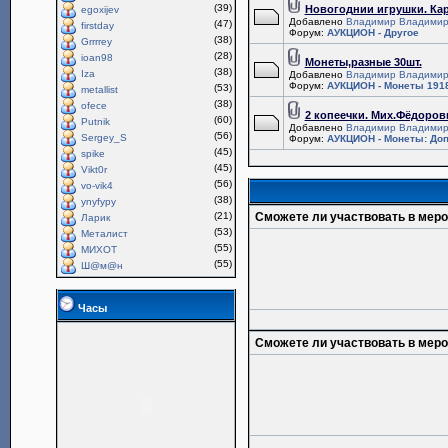
(39)
Новогоднии игрушки. Ка
egoxijev
Добавлено
Владимир Владимир
(47)
firstday
Форум:
АУКЦИОН - Другое
(38)
Grrrrey
(28)
ioan98
Монеты,разные 30шт.
(38)
Iza
Добавлено
Владимир Владимир
Форум:
АУКЦИОН - Монеты 1918
(53)
metallist
(38)
ofece
2 копеечки. Мих.Фёдоров
(60)
Putnik
Добавлено
Владимир Владимир
(56)
Sergey_S
Форум:
АУКЦИОН - Монеты: Доп
(45)
spike
(45)
Vikt0r
(56)
vo-vik4
(38)
ynyfypy
(21)
Сможете ли участвовать в мер
Ларик
(53)
Металист
(55)
МИХОТ
(55)
Ш@м@н
Часы
Сможете ли участвовать в мер