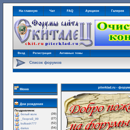
На главную
Чат
FAQ
Аукцион
Галерея
Вход
Регистрация
Активные темы
Список форумов
piterklad.ru - фор
Меню
Дни рождения
Поздравляем:
(39)
белый волк
(27)
_Георгий_99
(52)
bulbash777
(54)
darius