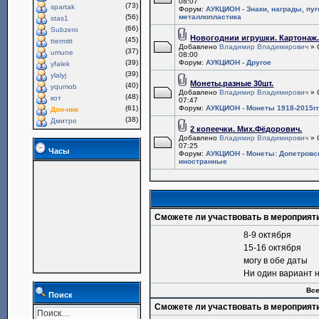
08:07
(73)
spartak
Форум:
АУКЦИОН - Знаки, награды, пу
(56)
металлопластика
stas1
(66)
Subzero
Новогоднии игрушки. Картонаж
(45)
ttermitt
Добавлено
Владимир Владимирович
» 
(37)
umune
08:00
(39)
Форум:
АУКЦИОН - Другое
yfalek
(39)
ylalyj
Монеты,разные 30шт.
(40)
yqumob
Добавлено
Владимир Владимирович
» 
(48)
кот
07:47
(61)
Форум:
АУКЦИОН - Монеты 1918-2015гг
Дон-ник
(38)
Дмитро
2 копеечки. Мих.Фёдорович.
Добавлено
Владимир Владимирович
» 
07:25
Часы
Форум:
АУКЦИОН - Монеты: Допетровс
иностранные
Сможете ли участвовать в мероприят
8-9 октября
15-16 октября
могу в обе даты
Ни один вариант 
Все
Поиск
Сможете ли участвовать в мероприят