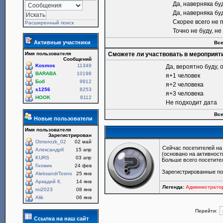
Да, наверняка бу
Да, наверняка бу
Скорее всего не 
Расширенный поиск
Точно не буду, н
Активные участники
Все
Имя пользователя
Сможете ли участвовать в мероприят
Сообщений
Kosmos
11349
Да, вероятно буду, 
BARABA
10198
я+1 человек
Боб
9912
я+2 человека
s1256
8253
я+3 человека
HOOK
8112
Не подходит дата
Все
Новые пользователи
Имя пользователя
Зарегистрирован
Otmorozk_02
02 май
Сейчас посетителей н
АлександрК
15 апр
(основано на активност
KURS
03 апр
Больше всего посетите
Гномик
24 фев
Зарегистрированные п
AleksandrTosno
25 янв
Аркадий К.
14 янв
Легенда:
Администрат
roi2023
08 янв
Alik
06 янв
Перейти:
Ссылка на наш сайт