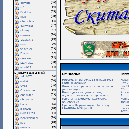
(36)
ebiwide
(56)
fvf
(55)
Kerk Pirr
(58)
Major
(38)
ohabubos
(37)
owyhycag
(37)
ukurege
(40)
usywilu
(49)
Vlaslav77
(50)
www
(39)
ynacetoj
(62)
Пахан
(28)
никитос
(53)
Шахтер1
(44)
юрий21
В следующие 2 дней:
Объявления
Попу
(54)
ada1972
Новогодняя встреча, 13 января 2023
Новый
(50)
ast34
Помощь форуму!
Вот и
(56)
Стас
Химические препараты для чистки и
bmf 2
реставрации.
"Охот
(56)
Станислав
Распродажа катушек, штанг,
А осе
(39)
ebegufob
подлокотников и др. снаряжения
Лето 
Работы на форуме. Подготовка
Коп н
(36)
ehegydiw
обновления
только
(42)
holzan
Правила Форума клуба Скиталец
Год к
(40)
ПРАВИЛА АУКЦИОНА
Весна
iqamyfa
2023 
(44)
kirill271259
(40)
Kollekcioner1
(43)
kos
(39)
mamba