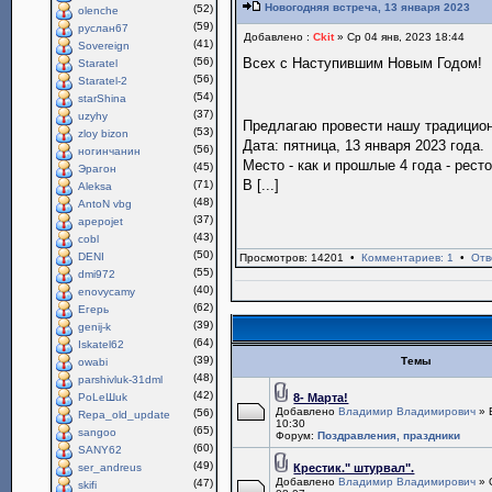
Новогодняя встреча, 13 января 2023
(52)
olenche
(59)
руслан67
Добавлено :
Ckit
» Ср 04 янв, 2023 18:44
(41)
Sovereign
(56)
Всех с Наступившим Новым Годом!
Staratel
(56)
Staratel-2
(54)
starShina
(37)
uzyhy
Предлагаю провести нашу традици
(53)
zloy bizon
Дата: пятница, 13 января 2023 года.
(56)
ногинчанин
Место - как и прошлые 4 года - рест
(45)
Эрагон
В [...]
(71)
Aleksa
(48)
AntoN vbg
(37)
apepojet
(43)
cobl
(50)
DENI
Просмотров: 14201 •
Комментариев: 1
•
Отв
(55)
dmi972
(40)
enovycamy
(62)
Егерь
(39)
genij-k
(64)
Iskatel62
(39)
Темы
owabi
(48)
parshivluk-31dml
(42)
PoLeШuk
8- Марта!
Добавлено
Владимир Владимирович
» 
(56)
Repa_old_update
10:30
(65)
sangoo
Форум:
Поздравления, праздники
(60)
SANY62
(49)
ser_andreus
Крестик." штурвал".
Добавлено
Владимир Владимирович
» 
(47)
skifi