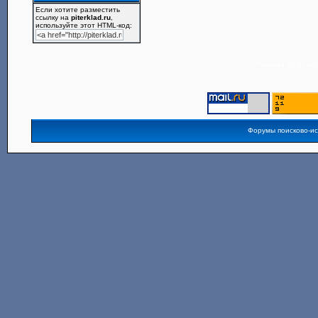
Если хотите разместить
ссылку на
piterklad.ru
,
используйте этот HTML-код:
Powered by
Board3
Форумы поисково-и