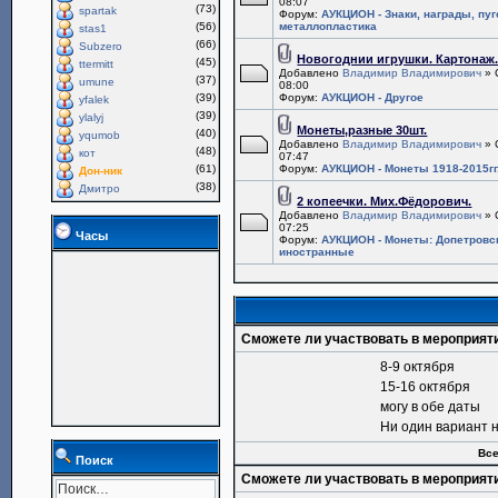
08:07
(73)
spartak
Форум:
АУКЦИОН - Знаки, награды, пу
(56)
металлопластика
stas1
(66)
Subzero
Новогоднии игрушки. Картонаж
(45)
ttermitt
Добавлено
Владимир Владимирович
» 
(37)
umune
08:00
(39)
Форум:
АУКЦИОН - Другое
yfalek
(39)
ylalyj
Монеты,разные 30шт.
(40)
yqumob
Добавлено
Владимир Владимирович
» 
(48)
кот
07:47
(61)
Форум:
АУКЦИОН - Монеты 1918-2015гг
Дон-ник
(38)
Дмитро
2 копеечки. Мих.Фёдорович.
Добавлено
Владимир Владимирович
» 
07:25
Часы
Форум:
АУКЦИОН - Монеты: Допетровс
иностранные
Сможете ли участвовать в мероприят
8-9 октября
15-16 октября
могу в обе даты
Ни один вариант 
Все
Поиск
Сможете ли участвовать в мероприят