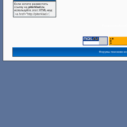
Если хотите разместить
ссылку на
piterklad.ru
,
используйте этот HTML-код:
Powered by
Board3
Форумы поисково-и