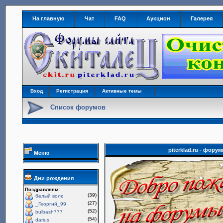
На главную
Чат
FAQ
Аукцион
Галерея
Вход
Регистрация
Активные темы
Список форумов
piterklad.ru - фор
Меню
Дни рождения
Поздравляем:
(39)
белый волк
(27)
_Георгий_99
(52)
bulbash777
(54)
darius