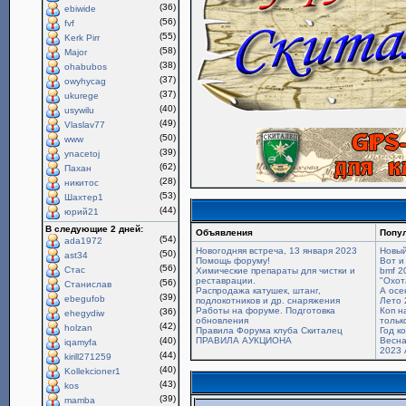
(36)
ebiwide
(56)
fvf
(55)
Kerk Pirr
(58)
Major
(38)
ohabubos
(37)
owyhycag
(37)
ukurege
(40)
usywilu
(49)
Vlaslav77
(50)
www
(39)
ynacetoj
(62)
Пахан
(28)
никитос
(53)
Шахтер1
(44)
юрий21
В следующие 2 дней:
Объявления
Попу
(54)
ada1972
Новогодняя встреча, 13 января 2023
Новый
(50)
ast34
Помощь форуму!
Вот и
(56)
Стас
Химические препараты для чистки и
bmf 2
реставрации.
"Охот
(56)
Станислав
Распродажа катушек, штанг,
А осе
(39)
ebegufob
подлокотников и др. снаряжения
Лето 
Работы на форуме. Подготовка
Коп н
(36)
ehegydiw
обновления
только
(42)
holzan
Правила Форума клуба Скиталец
Год к
(40)
ПРАВИЛА АУКЦИОНА
Весна
iqamyfa
2023 
(44)
kirill271259
(40)
Kollekcioner1
(43)
kos
(39)
mamba