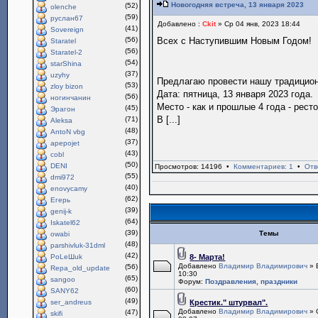
Новогодняя встреча, 13 января 2023
(52)
olenche
(59)
руслан67
Добавлено :
Ckit
» Ср 04 янв, 2023 18:44
(41)
Sovereign
(56)
Всех с Наступившим Новым Годом!
Staratel
(56)
Staratel-2
(54)
starShina
(37)
uzyhy
Предлагаю провести нашу традици
(53)
zloy bizon
Дата: пятница, 13 января 2023 года.
(56)
ногинчанин
Место - как и прошлые 4 года - рест
(45)
Эрагон
В [...]
(71)
Aleksa
(48)
AntoN vbg
(37)
apepojet
(43)
cobl
(50)
DENI
Просмотров: 14196 •
Комментариев: 1
•
Отв
(55)
dmi972
(40)
enovycamy
(62)
Егерь
(39)
genij-k
(64)
Iskatel62
(39)
Темы
owabi
(48)
parshivluk-31dml
(42)
PoLeШuk
8- Марта!
Добавлено
Владимир Владимирович
» 
(56)
Repa_old_update
10:30
(65)
sangoo
Форум:
Поздравления, праздники
(60)
SANY62
(49)
ser_andreus
Крестик." штурвал".
Добавлено
Владимир Владимирович
» 
(47)
skifi