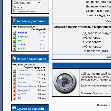
Да, наверняка бу
Да, наверняка бу
Скорее всего не 
Расширенный поиск
Точно не буду, н
Активные участники
Все
Имя пользователя
Сможете ли участвовать в мероприят
Сообщений
Kosmos
11349
Да, вероятно буду, 
BARABA
10198
я+1 человек
Боб
9912
я+2 человека
s1256
8253
я+3 человека
HOOK
8112
Не подходит дата
Все
Новые пользователи
Имя пользователя
Зарегистрирован
Otmorozk_02
02 май
Сейчас посетителей н
АлександрК
15 апр
(основано на активност
KURS
03 апр
Больше всего посетите
Гномик
24 фев
Зарегистрированные п
AleksandrTosno
25 янв
Аркадий К.
14 янв
Легенда:
Администрат
roi2023
08 янв
Alik
06 янв
Перейти:
Ссылка на наш сайт