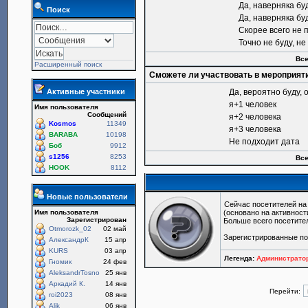
Да, наверняка бу
Поиск
Да, наверняка бу
Скорее всего не 
Точно не буду, н
Все
Расширенный поиск
Сможете ли участвовать в мероприят
Активные участники
Да, вероятно буду, 
я+1 человек
Имя пользователя
Сообщений
я+2 человека
Kosmos
11349
я+3 человека
BARABA
10198
Не подходит дата
Боб
9912
s1256
8253
Все
HOOK
8112
Новые пользователи
Сейчас посетителей н
Имя пользователя
(основано на активност
Зарегистрирован
Больше всего посетите
Otmorozk_02
02 май
Зарегистрированные п
АлександрК
15 апр
KURS
03 апр
Легенда:
Администрат
Гномик
24 фев
AleksandrTosno
25 янв
Аркадий К.
14 янв
Перейти:
roi2023
08 янв
Alik
06 янв