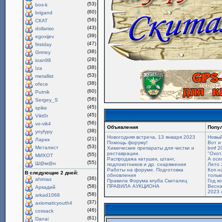
(53)
bos-k
(60)
brigand
(56)
СКАТ
(43)
dollariso
(39)
egoxijev
(47)
firstday
(38)
Grrrrey
(28)
ioan98
(38)
Iza
(53)
metallist
(38)
ofece
(60)
Putnik
(56)
Sergey_S
(45)
spike
(45)
Vikt0r
(56)
vo-vik4
Объявления
Попу
(38)
ynyfypy
Новогодняя встреча, 13 января 2023
Новый
(21)
Ларик
Помощь форуму!
Вот и
(53)
Металист
Химические препараты для чистки и
bmf 2
реставрации.
"Охот
(55)
МИХОТ
Распродажа катушек, штанг,
А осе
(55)
Ш@м@н
подлокотников и др. снаряжения
Лето 
Работы на форуме. Подготовка
Коп н
В следующие 2 дней:
обновления
только
(36)
ahimas
Правила Форума клуба Скиталец
Год к
(58)
ПРАВИЛА АУКЦИОНА
Весна
Аркадий
2023 
(58)
arkad1068
(37)
axiomaticyouth4
(46)
cossack
(61)
Danai