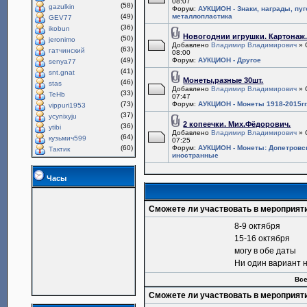
08:07
(58)
gazulkin
Форум:
АУКЦИОН - Знаки, награды, пу
(49)
металлопластика
GEV77
(36)
ikobun
Новогоднии игрушки. Картонаж
(50)
jeronimo
Добавлено
Владимир Владимирович
» 
(63)
гатчинский
08:00
(49)
Форум:
АУКЦИОН - Другое
senya77
(41)
snt.gnat
Монеты,разные 30шт.
(46)
stas
Добавлено
Владимир Владимирович
» 
(33)
TeHb
07:47
(73)
Форум:
АУКЦИОН - Монеты 1918-2015гг
vippuri1953
(37)
ycynixyju
2 копеечки. Мих.Фёдорович.
(36)
ytibi
Добавлено
Владимир Владимирович
» 
(64)
кузьмич599
07:25
(60)
Форум:
АУКЦИОН - Монеты: Допетровс
Тактик
иностранные
Часы
Сможете ли участвовать в мероприят
8-9 октября
15-16 октября
могу в обе даты
Ни один вариант 
Все
Сможете ли участвовать в мероприят