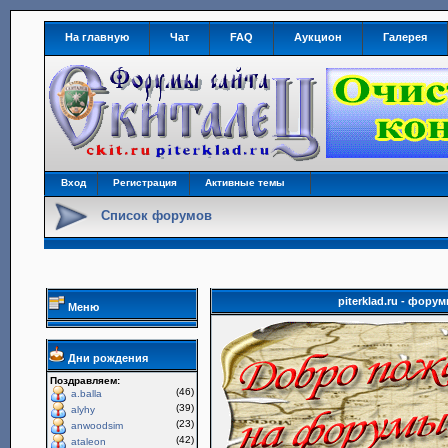
На главную
Чат
FAQ
Аукцион
Галерея
Вход
Регистрация
Активные темы
Список форумов
piterklad.ru - фор
Меню
Дни рождения
Поздравляем:
(46)
a.balla
(39)
alyhy
(23)
anwoodsim
(42)
ataleon