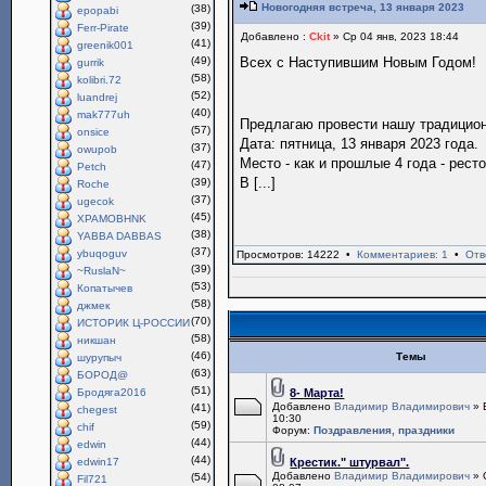
Новогодняя встреча, 13 января 2023
(38)
epopabi
(39)
Ferr-Pirate
Добавлено :
Ckit
» Ср 04 янв, 2023 18:44
(41)
greenik001
(49)
Всех с Наступившим Новым Годом!
gurrik
(58)
kolibri.72
(52)
luandrej
(40)
mak777uh
Предлагаю провести нашу традици
(57)
onsice
Дата: пятница, 13 января 2023 года.
(37)
owupob
Место - как и прошлые 4 года - рест
(47)
Petch
В [...]
(39)
Roche
(37)
ugecok
(45)
XPAMOBHNK
(38)
YABBA DABBAS
(37)
ybuqoguv
Просмотров: 14222 •
Комментариев: 1
•
Отв
(39)
~RuslaN~
(53)
Копатычев
(58)
джмек
(70)
ИСТОРИК Ц-РОССИИ
(58)
никшан
(46)
Темы
шурупыч
(63)
БОРОД@
(51)
Бродяга2016
8- Марта!
Добавлено
Владимир Владимирович
» 
(41)
chegest
10:30
(59)
chif
Форум:
Поздравления, праздники
(44)
edwin
(44)
edwin17
Крестик." штурвал".
Добавлено
Владимир Владимирович
» 
(54)
Fil721