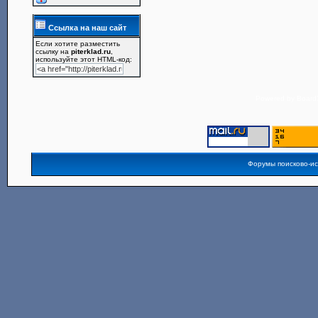
Ссылка на наш сайт
Если хотите разместить
ссылку на
piterklad.ru
,
используйте этот HTML-код:
Powered by
Board3
Форумы поисково-и