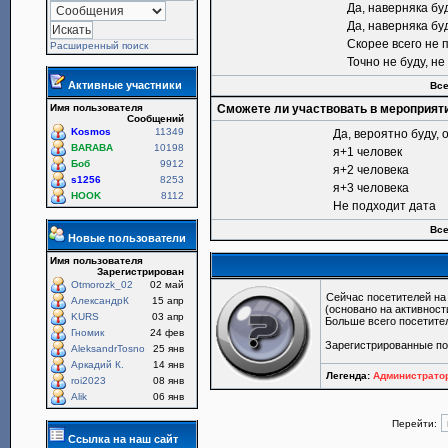
Да, наверняка бу
Да, наверняка бу
Скорее всего не 
Расширенный поиск
Точно не буду, н
Активные участники
Все
Имя пользователя
Сможете ли участвовать в мероприят
Сообщений
Kosmos
11349
Да, вероятно буду, 
BARABA
10198
я+1 человек
Боб
9912
я+2 человека
s1256
8253
я+3 человека
HOOK
8112
Не подходит дата
Все
Новые пользователи
Имя пользователя
Зарегистрирован
Otmorozk_02
02 май
Сейчас посетителей н
АлександрК
15 апр
(основано на активност
KURS
03 апр
Больше всего посетите
Гномик
24 фев
Зарегистрированные по
AleksandrTosno
25 янв
Аркадий К.
14 янв
Легенда:
Администрат
roi2023
08 янв
Alik
06 янв
Перейти:
Ссылка на наш сайт