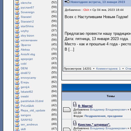
Новогодняя встреча, 13 января 2023
(52)
olenche
(59)
руслан67
Добавлено :
Ckit
» Ср 04 янв, 2023 18:44
(41)
Sovereign
(56)
Всех с Наступившим Новым Годом!
Staratel
(56)
Staratel-2
(54)
starShina
(37)
uzyhy
Предлагаю провести нашу традици
(53)
zloy bizon
Дата: пятница, 13 января 2023 года.
(56)
ногинчанин
Место - как и прошлые 4 года - рест
(45)
Эрагон
В [...]
(71)
Aleksa
(48)
AntoN vbg
(37)
apepojet
(43)
cobl
(50)
DENI
Просмотров: 14201 •
Комментариев: 1
•
Отв
(55)
dmi972
(40)
enovycamy
(62)
Егерь
(39)
genij-k
(64)
Iskatel62
(39)
Темы
owabi
(48)
parshivluk-31dml
(42)
PoLeШuk
8- Марта!
Добавлено
Владимир Владимирович
» 
(56)
Repa_old_update
10:30
(65)
sangoo
Форум:
Поздравления, праздники
(60)
SANY62
(49)
ser_andreus
Крестик." штурвал".
Добавлено
Владимир Владимирович
» 
(47)
skifi