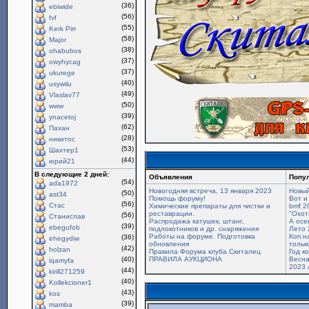
(36)
ebiwide
(56)
fvf
(55)
Kerk Pirr
(58)
Major
(38)
ohabubos
(37)
owyhycag
(37)
ukurege
(40)
usywilu
(49)
Vlaslav77
(50)
www
(39)
ynacetoj
(62)
Пахан
(28)
никитос
(53)
Шахтер1
(44)
юрий21
В следующие 2 дней:
Объявления
Попу
(54)
ada1972
Новогодняя встреча, 13 января 2023
Новый
(50)
ast34
Помощь форуму!
Вот и
(56)
Стас
Химические препараты для чистки и
bmf 2
реставрации.
"Охот
(56)
Станислав
Распродажа катушек, штанг,
А осе
(39)
ebegufob
подлокотников и др. снаряжения
Лето 
Работы на форуме. Подготовка
Коп н
(36)
ehegydiw
обновления
только
(42)
holzan
Правила Форума клуба Скиталец
Год к
(40)
ПРАВИЛА АУКЦИОНА
Весна
iqamyfa
2023 
(44)
kirill271259
(40)
Kollekcioner1
(43)
kos
(39)
mamba