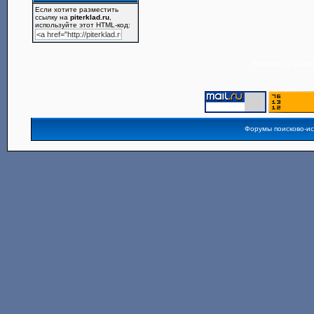
Если хотите разместить
ссылку на
piterklad.ru
,
используйте этот HTML-код:
Powered by
Board3
Форумы поисково-и