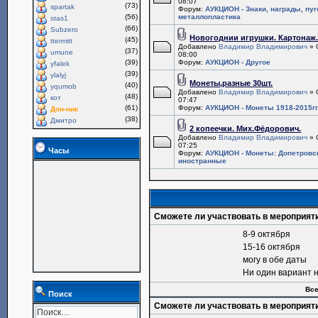
08:07
(73)
spartak
Форум:
АУКЦИОН - Знаки, награды, пу
(56)
металлопластика
stas1
(66)
Subzero
Новогоднии игрушки. Картонаж
(45)
ttermitt
Добавлено
Владимир Владимирович
» 
(37)
umune
08:00
(39)
Форум:
АУКЦИОН - Другое
yfalek
(39)
ylalyj
Монеты,разные 30шт.
(40)
yqumob
Добавлено
Владимир Владимирович
» 
(48)
кот
07:47
(61)
Форум:
АУКЦИОН - Монеты 1918-2015гг
Дон-ник
(38)
Дмитро
2 копеечки. Мих.Фёдорович.
Добавлено
Владимир Владимирович
» 
07:25
Часы
Форум:
АУКЦИОН - Монеты: Допетровс
иностранные
Сможете ли участвовать в мероприят
8-9 октября
15-16 октября
могу в обе даты
Ни один вариант 
Все
Поиск
Сможете ли участвовать в мероприят