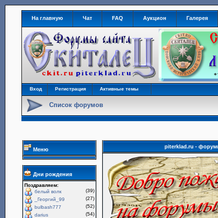
На главную
Чат
FAQ
Аукцион
Галерея
Вход
Регистрация
Активные темы
Список форумов
piterklad.ru - фор
Меню
Дни рождения
Поздравляем:
(39)
белый волк
(27)
_Георгий_99
(52)
bulbash777
(54)
darius