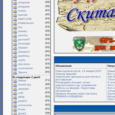
(39)
ebegufob
(36)
ehegydiw
(42)
holzan
(40)
iqamyfa
(44)
kirill271259
(40)
Kollekcioner1
(43)
kos
(39)
mamba
(52)
olenche
(59)
руслан67
(41)
Sovereign
(56)
Staratel
(56)
Staratel-2
(54)
starShina
(37)
uzyhy
(53)
zloy bizon
Объявления
Попу
(56)
ногинчанин
Новогодняя встреча, 13 января 2023
Новый
(45)
Эрагон
Помощь форуму!
Вот и
Химические препараты для чистки и
bmf 2
В следующие 2 дней:
реставрации.
"Охот
(71)
Aleksa
Распродажа катушек, штанг,
А осе
(48)
AntoN vbg
подлокотников и др. снаряжения
Лето 
Работы на форуме. Подготовка
Коп н
(37)
apepojet
обновления
только
(43)
cobl
Правила Форума клуба Скиталец
Год к
(50)
ПРАВИЛА АУКЦИОНА
Весна
DENI
2023 
(55)
dmi972
(40)
enovycamy
(62)
Егерь
(39)
genij-k