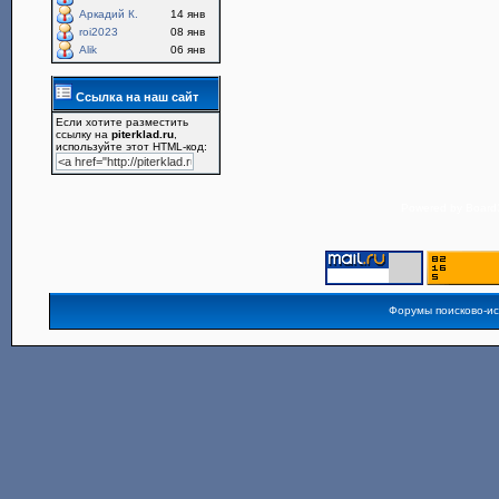
Аркадий К.
14 янв
roi2023
08 янв
Alik
06 янв
Ссылка на наш сайт
Если хотите разместить
ссылку на
piterklad.ru
,
используйте этот HTML-код:
Powered by
Board3
Форумы поисково-и