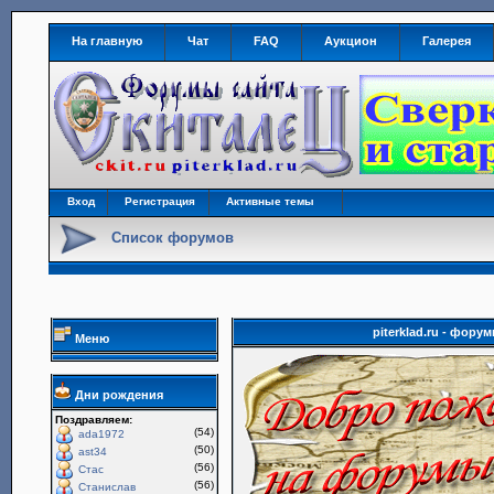
На главную
Чат
FAQ
Аукцион
Галерея
Вход
Регистрация
Активные темы
Список форумов
piterklad.ru - фор
Меню
Дни рождения
Поздравляем:
(54)
ada1972
(50)
ast34
(56)
Стас
(56)
Станислав