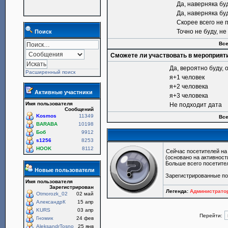
Да, наверняка бу
Да, наверняка бу
Скорее всего не 
Точно не буду, н
Поиск
Все
Сможете ли участвовать в мероприят
Да, вероятно буду, 
Расширенный поиск
я+1 человек
я+2 человека
Активные участники
я+3 человека
Имя пользователя
Не подходит дата
Сообщений
Kosmos
11349
Все
BARABA
10198
Боб
9912
s1256
8253
HOOK
8112
Сейчас посетителей н
(основано на активност
Больше всего посетите
Новые пользователи
Зарегистрированные п
Имя пользователя
Зарегистрирован
Легенда:
Администрат
Otmorozk_02
02 май
АлександрК
15 апр
KURS
03 апр
Перейти:
Гномик
24 фев
AleksandrTosno
25 янв