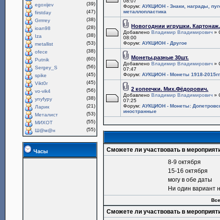
08:07
(39)
egoxijev
Форум:
АУКЦИОН - Знаки, награды, пу
(47)
металлопластика
firstday
(38)
Grrrrey
Новогоднии игрушки. Картонаж
(28)
ioan98
Добавлено
Владимир Владимирович
» 
(38)
Iza
08:00
(53)
Форум:
АУКЦИОН - Другое
metallist
(38)
ofece
Монеты,разные 30шт.
(60)
Putnik
Добавлено
Владимир Владимирович
» 
(56)
Sergey_S
07:47
(45)
Форум:
АУКЦИОН - Монеты 1918-2015гг
spike
(45)
Vikt0r
2 копеечки. Мих.Фёдорович.
(56)
vo-vik4
Добавлено
Владимир Владимирович
» 
(38)
ynyfypy
07:25
(21)
Форум:
АУКЦИОН - Монеты: Допетровс
Ларик
иностранные
(53)
Металист
(55)
МИХОТ
(55)
Ш@м@н
Сможете ли участвовать в мероприят
Часы
8-9 октября
15-16 октября
могу в обе даты
Ни один вариант 
Все
Сможете ли участвовать в мероприят