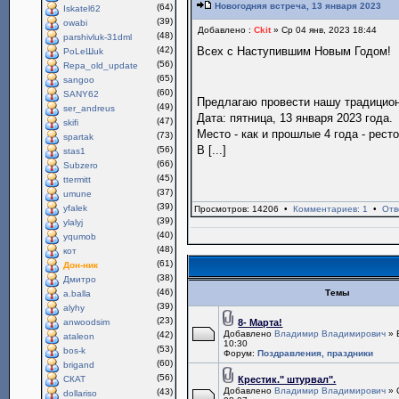
Новогодняя встреча, 13 января 2023
(64)
Iskatel62
(39)
owabi
Добавлено :
Ckit
» Ср 04 янв, 2023 18:44
(48)
parshivluk-31dml
(42)
Всех с Наступившим Новым Годом!
PoLeШuk
(56)
Repa_old_update
(65)
sangoo
(60)
SANY62
Предлагаю провести нашу традици
(49)
ser_andreus
Дата: пятница, 13 января 2023 года.
(47)
skifi
Место - как и прошлые 4 года - рест
(73)
spartak
В [...]
(56)
stas1
(66)
Subzero
(45)
ttermitt
(37)
umune
(39)
yfalek
Просмотров: 14206 •
Комментариев: 1
•
Отв
(39)
ylalyj
(40)
yqumob
(48)
кот
(61)
Дон-ник
(38)
Дмитро
(46)
Темы
a.balla
(39)
alyhy
(23)
anwoodsim
8- Марта!
Добавлено
Владимир Владимирович
» 
(42)
ataleon
10:30
(53)
bos-k
Форум:
Поздравления, праздники
(60)
brigand
(56)
СКАТ
Крестик." штурвал".
Добавлено
Владимир Владимирович
» 
(43)
dollariso