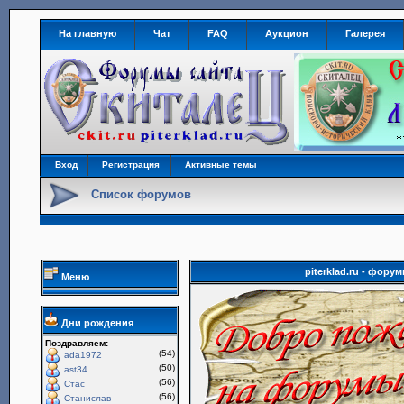
На главную
Чат
FAQ
Аукцион
Галерея
Вход
Регистрация
Активные темы
Список форумов
piterklad.ru - фор
Меню
Дни рождения
Поздравляем:
(54)
ada1972
(50)
ast34
(56)
Стас
(56)
Станислав