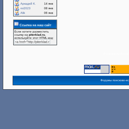
Аркадий К.
14 янв
roi2023
08 янв
Alik
06 янв
Ссылка на наш сайт
Если хотите разместить
ссылку на
piterklad.ru
,
используйте этот HTML-код:
Powered by
Board3
Форумы поисково-и