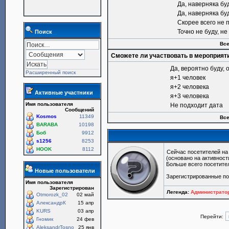
Да, наверняка бу
Да, наверняка бу
Скорее всего не 
Точно не буду, н
Поиск
Все
Сможете ли участвовать в мероприят
Да, вероятно буду, 
Расширенный поиск
я+1 человек
я+2 человека
Активные участники
я+3 человека
Имя пользователя
Не подходит дата
Сообщений
Kosmos
11349
Все
BARABA
10198
Боб
9912
s1256
8253
HOOK
8112
Сейчас посетителей н
(основано на активност
Больше всего посетите
Новые пользователи
Зарегистрированные по
Имя пользователя
Зарегистрирован
Легенда:
Администрат
Otmorozk_02
02 май
АлександрК
15 апр
KURS
03 апр
Перейти:
Гномик
24 фев
AleksandrTosno
25 янв