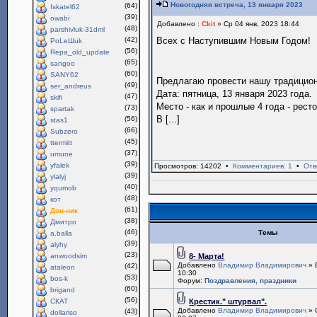
Новогодняя встреча, 13 января 2023
(64)
Iskatel62
(39)
owabi
Добавлено :
Ckit
» Ср 04 янв, 2023 18:44
(48)
parshivluk-31dml
(42)
Всех с Наступившим Новым Годом!
PoLeШuk
(56)
Repa_old_update
(65)
sangoo
(60)
SANY62
Предлагаю провести нашу традици
(49)
ser_andreus
Дата: пятница, 13 января 2023 года.
(47)
skifi
Место - как и прошлые 4 года - рест
(73)
spartak
В [...]
(56)
stas1
(66)
Subzero
(45)
ttermitt
(37)
umune
(39)
yfalek
Просмотров: 14202 •
Комментариев: 1
•
Отв
(39)
ylalyj
(40)
yqumob
(48)
кот
(61)
Дон-ник
(38)
Дмитро
(46)
Темы
a.balla
(39)
alyhy
(23)
anwoodsim
8- Марта!
Добавлено
Владимир Владимирович
» 
(42)
ataleon
10:30
(53)
bos-k
Форум:
Поздравления, праздники
(60)
brigand
(56)
СКАТ
Крестик." штурвал".
Добавлено
Владимир Владимирович
» 
(43)
dollariso