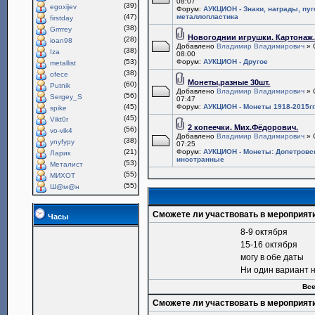
08:07
(39)
egoxijev
Форум:
АУКЦИОН - Знаки, награды, пу
(47)
металлопластика
firstday
(38)
Grrrrey
Новогоднии игрушки. Картонаж
(28)
ioan98
Добавлено
Владимир Владимирович
» 
(38)
Iza
08:00
(53)
Форум:
АУКЦИОН - Другое
metallist
(38)
ofece
Монеты,разные 30шт.
(60)
Putnik
Добавлено
Владимир Владимирович
» 
(56)
Sergey_S
07:47
(45)
Форум:
АУКЦИОН - Монеты 1918-2015гг
spike
(45)
Vikt0r
2 копеечки. Мих.Фёдорович.
(56)
vo-vik4
Добавлено
Владимир Владимирович
» 
(38)
ynyfypy
07:25
(21)
Форум:
АУКЦИОН - Монеты: Допетровс
Ларик
иностранные
(53)
Металист
(55)
МИХОТ
(55)
Ш@м@н
Сможете ли участвовать в мероприят
Часы
8-9 октября
15-16 октября
могу в обе даты
Ни один вариант 
Все
Сможете ли участвовать в мероприят