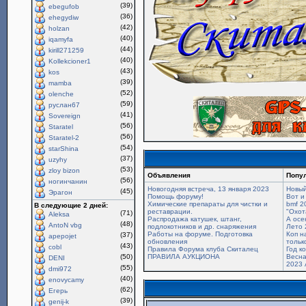
(39)
ebegufob
(36)
ehegydiw
(42)
holzan
(40)
iqamyfa
(44)
kirill271259
(40)
Kollekcioner1
(43)
kos
(39)
mamba
(52)
olenche
(59)
руслан67
(41)
Sovereign
(56)
Staratel
(56)
Staratel-2
(54)
starShina
(37)
uzyhy
(53)
zloy bizon
Объявления
Попу
(56)
ногинчанин
Новогодняя встреча, 13 января 2023
Новый
(45)
Эрагон
Помощь форуму!
Вот и
Химические препараты для чистки и
bmf 2
В следующие 2 дней:
реставрации.
"Охот
(71)
Aleksa
Распродажа катушек, штанг,
А осе
(48)
AntoN vbg
подлокотников и др. снаряжения
Лето 
Работы на форуме. Подготовка
Коп н
(37)
apepojet
обновления
только
(43)
cobl
Правила Форума клуба Скиталец
Год к
(50)
ПРАВИЛА АУКЦИОНА
Весна
DENI
2023 
(55)
dmi972
(40)
enovycamy
(62)
Егерь
(39)
genij-k