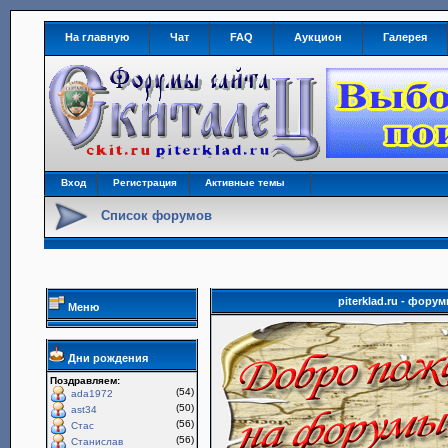
На главную
Чат
FAQ
Аукцион
Галерея
Вход
Регистрация
Активные темы
Список форумов
piterklad.ru - фор
Меню
Дни рождения
Поздравляем:
(54)
ada1972
(50)
ast34
(56)
Стас
(56)
Станислав