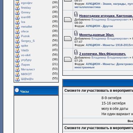
08:07
(39)
egoxijev
Форум:
АУКЦИОН - Знаки, награды, пу
(47)
металлопластика
firstday
(38)
Grrrrey
Новогоднии игрушки. Картонаж
(28)
ioan98
Добавлено
Владимир Владимирович
» 
(38)
Iza
08:00
(53)
Форум:
АУКЦИОН - Другое
metallist
(38)
ofece
Монеты,разные 30шт.
(60)
Putnik
Добавлено
Владимир Владимирович
» 
(56)
Sergey_S
07:47
(45)
Форум:
АУКЦИОН - Монеты 1918-2015гг
spike
(45)
Vikt0r
2 копеечки. Мих.Фёдорович.
(56)
vo-vik4
Добавлено
Владимир Владимирович
» 
(38)
ynyfypy
07:25
(21)
Форум:
АУКЦИОН - Монеты: Допетровс
Ларик
иностранные
(53)
Металист
(55)
МИХОТ
(55)
Ш@м@н
Сможете ли участвовать в мероприят
Часы
8-9 октября
15-16 октября
могу в обе даты
Ни один вариант 
Все
Сможете ли участвовать в мероприят