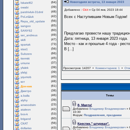
Новогодняя встреча, 13 января 2023
(64)
Iskatel62
(39)
owabi
Добавлено :
Ckit
» Ср 04 янв, 2023 18:44
(48)
parshivluk-31dml
(42)
Всех с Наступившим Новым Годом!
PoLeШuk
(56)
Repa_old_update
(65)
sangoo
(60)
SANY62
Предлагаю провести нашу традици
(49)
ser_andreus
Дата: пятница, 13 января 2023 года.
(47)
skifi
Место - как и прошлые 4 года - рест
(73)
spartak
В [...]
(56)
stas1
(66)
Subzero
(45)
ttermitt
(37)
umune
(39)
yfalek
Просмотров: 14207 •
Комментариев: 1
•
Отв
(39)
ylalyj
(40)
yqumob
(48)
кот
(61)
Дон-ник
(38)
Дмитро
(46)
Темы
a.balla
(39)
alyhy
(23)
anwoodsim
8- Марта!
Добавлено
Владимир Владимирович
» 
(42)
ataleon
10:30
(53)
bos-k
Форум:
Поздравления, праздники
(60)
brigand
(56)
СКАТ
Крестик." штурвал".
Добавлено
Владимир Владимирович
» 
(43)
dollariso