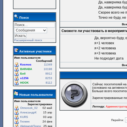
Да, наверняка бу
Да, наверняка бу
Скорее всего не 
Точно не буду, н
Поиск
Все
Сможете ли участвовать в мероприят
Да, вероятно буду, 
Расширенный поиск
я+1 человек
я+2 человека
Активные участники
я+3 человека
Имя пользователя
Не подходит дата
Сообщений
Kosmos
11349
Все
BARABA
10198
Боб
9912
s1256
8253
HOOK
8112
Сейчас посетителей н
(основано на активност
Больше всего посетите
Новые пользователи
Зарегистрированные п
Имя пользователя
Зарегистрирован
Легенда:
Администрат
Otmorozk_02
02 май
АлександрК
15 апр
KURS
03 апр
Перейти:
Гномик
24 фев
AleksandrTosno
25 янв