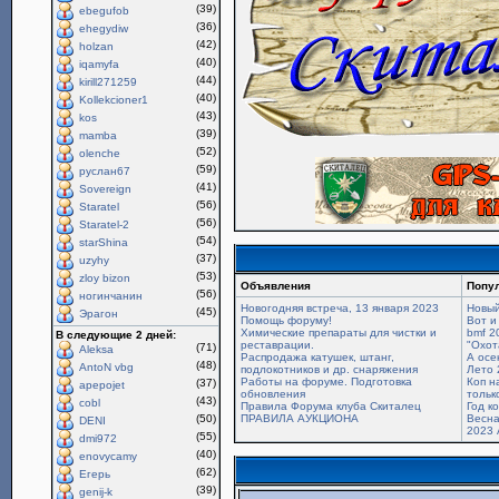
(39)
ebegufob
(36)
ehegydiw
(42)
holzan
(40)
iqamyfa
(44)
kirill271259
(40)
Kollekcioner1
(43)
kos
(39)
mamba
(52)
olenche
(59)
руслан67
(41)
Sovereign
(56)
Staratel
(56)
Staratel-2
(54)
starShina
(37)
uzyhy
(53)
zloy bizon
Объявления
Попу
(56)
ногинчанин
Новогодняя встреча, 13 января 2023
Новый
(45)
Эрагон
Помощь форуму!
Вот и
Химические препараты для чистки и
bmf 2
В следующие 2 дней:
реставрации.
"Охот
(71)
Aleksa
Распродажа катушек, штанг,
А осе
(48)
AntoN vbg
подлокотников и др. снаряжения
Лето 
Работы на форуме. Подготовка
Коп н
(37)
apepojet
обновления
только
(43)
cobl
Правила Форума клуба Скиталец
Год к
(50)
ПРАВИЛА АУКЦИОНА
Весна
DENI
2023 
(55)
dmi972
(40)
enovycamy
(62)
Егерь
(39)
genij-k