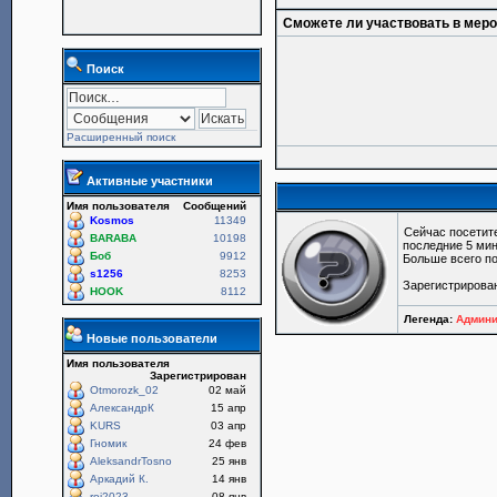
Сможете ли участвовать в мер
Поиск
Расширенный поиск
Активные участники
Имя пользователя
Сообщений
Kosmos
11349
Сейчас посетит
BARABA
10198
последние 5 мин
Боб
9912
Больше всего по
s1256
8253
Зарегистрирова
HOOK
8112
Легенда:
Админи
Новые пользователи
Имя пользователя
Зарегистрирован
Otmorozk_02
02 май
АлександрК
15 апр
KURS
03 апр
Гномик
24 фев
AleksandrTosno
25 янв
Аркадий К.
14 янв
roi2023
08 янв