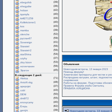
(39)
ebegufob
(36)
ehegydiw
(42)
holzan
(40)
iqamyfa
(44)
kirill271259
(40)
Kollekcioner1
(43)
kos
(39)
mamba
(52)
olenche
(59)
руслан67
(41)
Sovereign
(56)
Staratel
(56)
Staratel-2
(54)
starShina
(37)
uzyhy
(53)
zloy bizon
Объявления
(56)
ногинчанин
Новогодняя встреча, 13 января 2023
(45)
Эрагон
Помощь форуму!
Химические препараты для чистки и ре
В следующие 2 дней:
Распродажа катушек, штанг, подлокотни
(71)
Aleksa
снаряжения
(48)
AntoN vbg
Работы на форуме. Подготовка обновл
Правила Форума клуба Скиталец
(37)
apepojet
ПРАВИЛА АУКЦИОНА
(43)
cobl
(50)
DENI
(55)
dmi972
(40)
enovycamy
(62)
Егерь
(39)
genij-k
Новогодняя встреча, 13 января 