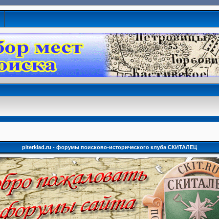
piterklad.ru - форумы поисково-исторического клуба СКИТАЛЕЦ