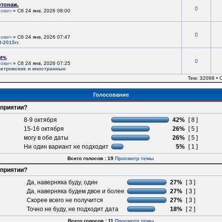
ртонаж.
0
ович
» Сб 24 янв, 2026 08:00
0
ович
» Сб 24 янв, 2026 07:47
-2015гг.
ич.
0
ович
» Сб 24 янв, 2026 07:25
етровские и иностранные
Тем: 32098 •
Голосование
оприятии?
8-9 октября
42%
[ 8 ]
15-16 октября
26%
[ 5 ]
могу в обе даты
26%
[ 5 ]
Ни один вариант не подходит
5%
[ 1 ]
Всего голосов : 19
Просмотр темы
оприятии?
Да, наверняка буду, один
27%
[ 3 ]
Да, наверняка будем двое и более
27%
[ 3 ]
Скорее всего не получится
27%
[ 3 ]
Точно не буду, не подходит дата
18%
[ 2 ]
Всего голосов : 11
Просмотр темы