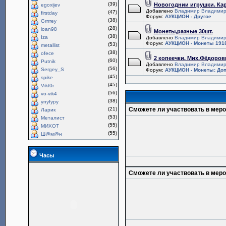
(39)
Новогоднии игрушки. Ка
egoxijev
Добавлено
Владимир Владимир
(47)
firstday
Форум:
АУКЦИОН - Другое
(38)
Grrrrey
(28)
ioan98
Монеты,разные 30шт.
(38)
Iza
Добавлено
Владимир Владимир
Форум:
АУКЦИОН - Монеты 1918
(53)
metallist
(38)
ofece
2 копеечки. Мих.Фёдоров
(60)
Putnik
Добавлено
Владимир Владимир
(56)
Sergey_S
Форум:
АУКЦИОН - Монеты: Доп
(45)
spike
(45)
Vikt0r
(56)
vo-vik4
(38)
ynyfypy
(21)
Сможете ли участвовать в мер
Ларик
(53)
Металист
(55)
МИХОТ
(55)
Ш@м@н
Часы
Сможете ли участвовать в мер