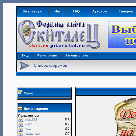
На главную
Чат
FAQ
Аукцион
Галерея
Вход
Регистрация
Активные темы
Список форумов
Меню
Дни рождения
Поздравляем:
(54)
ada1972
(50)
ast34
(56)
Стас
(56)
Станислав