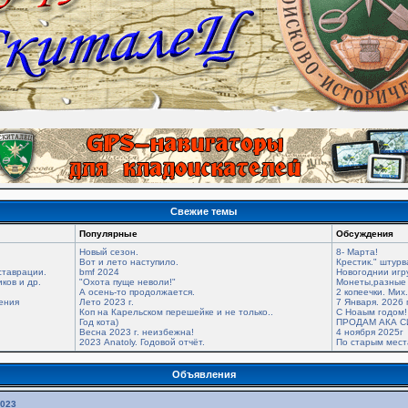
Свежие темы
Популярные
Обсуждения
Новый сезон.
8- Марта!
Вот и лето наступило.
Крестик." штурв
ставрации.
bmf 2024
Новогоднии игр
ков и др.
"Охота пуще неволи!"
Монеты,разные 
А осень-то продолжается.
2 копеечки. Мих
ения
Лето 2023 г.
7 Января. 2026 
Коп на Карельском перешейке и не только..
С Ноаым годом!
Год кота)
ПРОДАМ АКА С
Весна 2023 г. неизбежна!
4 ноября 2025г
2023 Anatoly. Годовой отчёт.
По старым мес
Объявления
2023