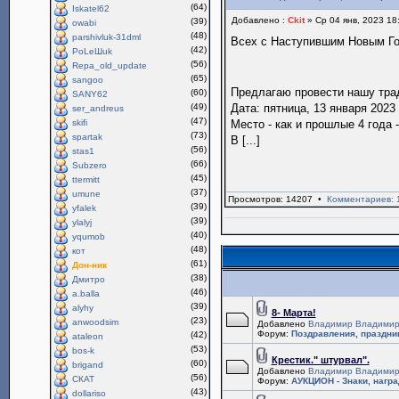
(64)
Iskatel62
Добавлено :
Ckit
» Ср 04 янв, 2023 18
(39)
owabi
(48)
parshivluk-31dml
Всех с Наступившим Новым Г
(42)
PoLeШuk
(56)
Repa_old_update
(65)
sangoo
Предлагаю провести нашу тр
(60)
SANY62
(49)
Дата: пятница, 13 января 2023 
ser_andreus
(47)
skifi
Место - как и прошлые 4 года 
(73)
spartak
В [...]
(56)
stas1
(66)
Subzero
(45)
ttermitt
(37)
umune
Просмотров: 14207 •
Комментариев: 
(39)
yfalek
(39)
ylalyj
(40)
yqumob
(48)
кот
(61)
Дон-ник
(38)
Дмитро
(46)
a.balla
(39)
alyhy
8- Марта!
(23)
anwoodsim
Добавлено
Владимир Владимир
Форум:
Поздравления, праздни
(42)
ataleon
(53)
bos-k
Крестик." штурвал".
(60)
brigand
Добавлено
Владимир Владимир
(56)
СКАТ
Форум:
АУКЦИОН - Знаки, нагр
(43)
dollariso