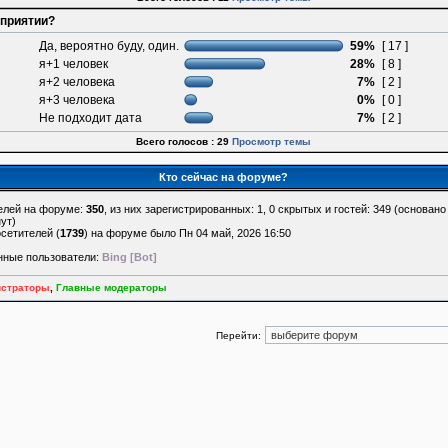
оприятии?
Да, вероятно буду, один.
59%
[ 17 ]
я+1 человек
28%
[ 8 ]
я+2 человека
7%
[ 2 ]
я+3 человека
0%
[ 0 ]
Не подходит дата
7%
[ 2 ]
Всего голосов : 29
Просмотр темы
Кто сейчас на форуме?
елей на форуме:
350
, из них зарегистрированных: 1, 0 скрытых и гостей: 349 (основан
ут)
сетителей (
1739
) на форуме было Пн 04 май, 2026 16:50
нные пользователи:
Bing [Bot]
страторы
,
Главные модераторы
Перейти: