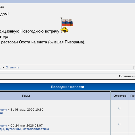
:44
одом!
адиционную Новогоднюю встречу
года.
- ресторан Охота на енота (бывшая Пиворама).
1
•
Ответить
Объявлени
Последние новости
Темы
Ответов
Пр
0
ович
» Вс 08 мар, 2026 10:30
ки
0
ович
» Сб 24 янв, 2026 08:07
ады, пуговицы, металлопластика