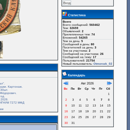
Статистика
Всего
Всего сообщений:
560462
Тем:
32659
Объявлений:
2
Прилепленных тем:
74
Вложений:
54265
Тем за день:
5
Сообщений в день:
80
Посетителей за день:
3
Тем на участника:
2
Сообщений на участника:
26
Сообщений на тему:
17
Пользователей:
21754
Новый пользователь:
Otmorozk_02
Календарь
Авг 2026
ал".
ушки. Картонаж.
Вс
Пн
Вт
Ср
Чт
Пт
Сб
30шт.
.Фёдорович.
1
год.
 2026.
2
3
4
5
6
7
8
ИГНУМ 7272 МФД
9
10
11
12
13
14
15
там
16
17
18
19
20
21
22
23
24
25
26
27
28
29
30
31