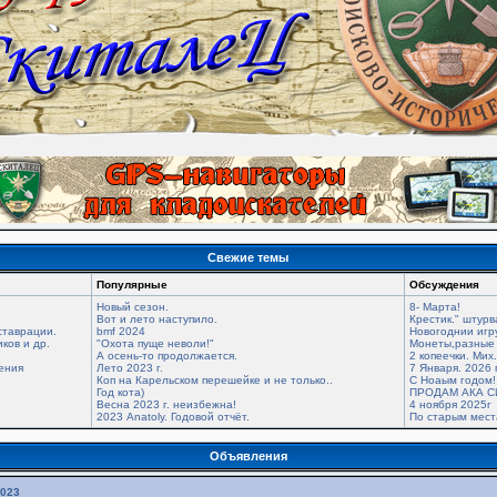
Свежие темы
Популярные
Обсуждения
Новый сезон.
8- Марта!
Вот и лето наступило.
Крестик." штурв
ставрации.
bmf 2024
Новогоднии игр
ков и др.
"Охота пуще неволи!"
Монеты,разные 
А осень-то продолжается.
2 копеечки. Мих
ения
Лето 2023 г.
7 Января. 2026 
Коп на Карельском перешейке и не только..
С Ноаым годом!
Год кота)
ПРОДАМ АКА С
Весна 2023 г. неизбежна!
4 ноября 2025г
2023 Anatoly. Годовой отчёт.
По старым мес
Объявления
2023