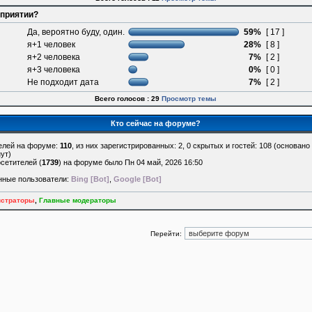
оприятии?
Да, вероятно буду, один.
59%
[ 17 ]
я+1 человек
28%
[ 8 ]
я+2 человека
7%
[ 2 ]
я+3 человека
0%
[ 0 ]
Не подходит дата
7%
[ 2 ]
Всего голосов : 29
Просмотр темы
Кто сейчас на форуме?
елей на форуме:
110
, из них зарегистрированных: 2, 0 скрытых и гостей: 108 (основано
ут)
сетителей (
1739
) на форуме было Пн 04 май, 2026 16:50
нные пользователи:
Bing [Bot]
,
Google [Bot]
страторы
,
Главные модераторы
Перейти: