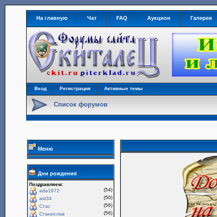
На главную
Чат
FAQ
Аукцион
Галерея
Вход
Регистрация
Активные темы
Список форумов
Меню
Дни рождения
Поздравляем:
(54)
ada1972
(50)
ast34
(56)
Стас
(56)
Станислав