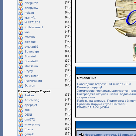
(39)
ebegufob
(36)
ehegydiw
(42)
holzan
(40)
iqamyfa
(44)
kirill271259
(40)
Kollekcioner1
(43)
kos
(39)
mamba
(52)
olenche
(59)
руслан67
(41)
Sovereign
(56)
Staratel
(56)
Staratel-2
(54)
starShina
(37)
uzyhy
(53)
zloy bizon
Объявления
(56)
ногинчанин
Новогодняя встреча, 13 января 2023
(45)
Эрагон
Помощь форуму!
Химические препараты для чистки и ре
В следующие 2 дней:
Распродажа катушек, штанг, подлокотни
(71)
Aleksa
снаряжения
(48)
AntoN vbg
Работы на форуме. Подготовка обновл
Правила Форума клуба Скиталец
(37)
apepojet
ПРАВИЛА АУКЦИОНА
(43)
cobl
(50)
DENI
(55)
dmi972
(40)
enovycamy
(62)
Егерь
(39)
genij-k
Новогодняя встреча, 13 января 