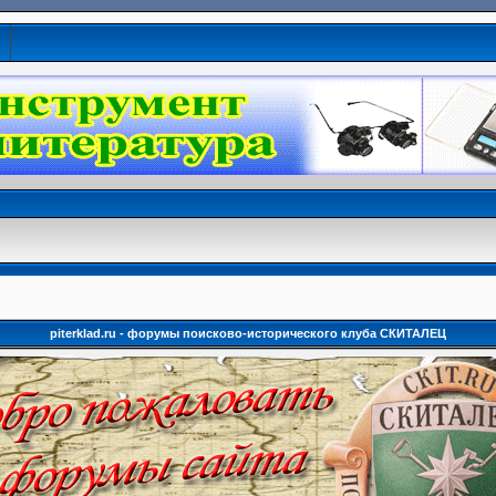
piterklad.ru - форумы поисково-исторического клуба СКИТАЛЕЦ