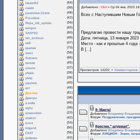
(64)
Iskatel62
Добавлено :
Ckit
» Ср 04 янв, 2023 18
(39)
owabi
(48)
parshivluk-31dml
Всех с Наступившим Новым Г
(42)
PoLeШuk
(56)
Repa_old_update
(65)
sangoo
Предлагаю провести нашу тр
(60)
SANY62
(49)
Дата: пятница, 13 января 2023 
ser_andreus
(47)
skifi
Место - как и прошлые 4 года 
(73)
spartak
В [...]
(56)
stas1
(66)
Subzero
(45)
ttermitt
(37)
umune
Просмотров: 14202 •
Комментариев: 
(39)
yfalek
(39)
ylalyj
(40)
yqumob
(48)
кот
(61)
Дон-ник
(38)
Дмитро
(46)
a.balla
(39)
alyhy
8- Марта!
(23)
anwoodsim
Добавлено
Владимир Владимир
Форум:
Поздравления, праздни
(42)
ataleon
(53)
bos-k
Крестик." штурвал".
(60)
brigand
Добавлено
Владимир Владимир
(56)
СКАТ
Форум:
АУКЦИОН - Знаки, нагр
(43)
dollariso