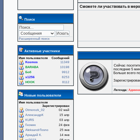
Сможете ли участвовать в мер
Поиск
Расширенный поиск
Активные участники
Имя пользователя
Сообщений
Kosmos
11349
Сейчас посетит
BARABA
10198
последние 5 мин
Боб
9912
Больше всего по
s1256
8253
Зарегистрирова
HOOK
8112
Легенда:
Админи
Новые пользователи
Имя пользователя
Зарегистрирован
Otmorozk_02
02 май
АлександрК
15 апр
KURS
03 апр
Гномик
24 фев
AleksandrTosno
25 янв
Аркадий К.
14 янв
roi2023
08 янв