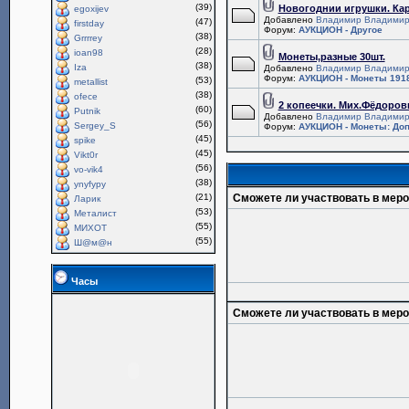
(39)
Новогоднии игрушки. Ка
egoxijev
Добавлено
Владимир Владимир
(47)
firstday
Форум:
АУКЦИОН - Другое
(38)
Grrrrey
(28)
ioan98
Монеты,разные 30шт.
(38)
Iza
Добавлено
Владимир Владимир
Форум:
АУКЦИОН - Монеты 1918
(53)
metallist
(38)
ofece
2 копеечки. Мих.Фёдоров
(60)
Putnik
Добавлено
Владимир Владимир
(56)
Sergey_S
Форум:
АУКЦИОН - Монеты: Доп
(45)
spike
(45)
Vikt0r
(56)
vo-vik4
(38)
ynyfypy
(21)
Сможете ли участвовать в мер
Ларик
(53)
Металист
(55)
МИХОТ
(55)
Ш@м@н
Часы
Сможете ли участвовать в мер