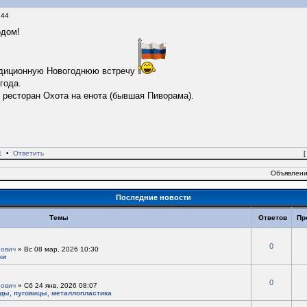
:44
одом!
адиционную Новогоднюю встречу
года.
- ресторан Охота на енота (бывшая Пиворама).
1
•
Ответить
Объявлени
Последние новости
Темы
Ответов
Пр
0
ович
» Вс 08 мар, 2026 10:30
ки
0
ович
» Сб 24 янв, 2026 08:07
ады, пуговицы, металлопластика