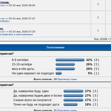
ртонаж.
0
ович
» Сб 24 янв, 2026 08:00
0
ович
» Сб 24 янв, 2026 07:47
-2015гг.
ич.
0
ович
» Сб 24 янв, 2026 07:25
етровские и иностранные
Тем: 32098 •
Голосование
оприятии?
8-9 октября
42%
[ 8 ]
15-16 октября
26%
[ 5 ]
могу в обе даты
26%
[ 5 ]
Ни один вариант не подходит
5%
[ 1 ]
Всего голосов : 19
Просмотр темы
оприятии?
Да, наверняка буду, один
27%
[ 3 ]
Да, наверняка будем двое и более
27%
[ 3 ]
Скорее всего не получится
27%
[ 3 ]
Точно не буду, не подходит дата
18%
[ 2 ]
Всего голосов : 11
Просмотр темы