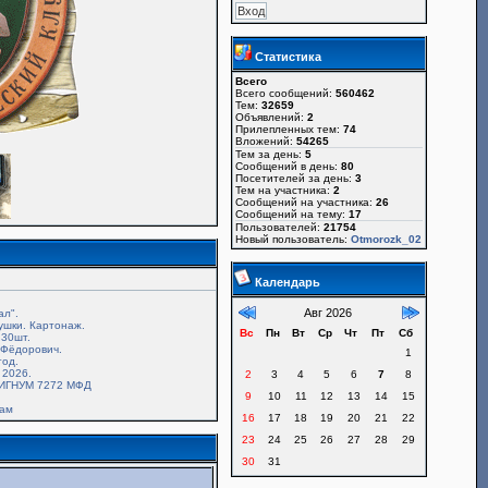
Статистика
Всего
Всего сообщений:
560462
Тем:
32659
Объявлений:
2
Прилепленных тем:
74
Вложений:
54265
Тем за день:
5
Сообщений в день:
80
Посетителей за день:
3
Тем на участника:
2
Сообщений на участника:
26
Сообщений на тему:
17
Пользователей:
21754
Новый пользователь:
Otmorozk_02
Календарь
Авг 2026
ал".
ушки. Картонаж.
Вс
Пн
Вт
Ср
Чт
Пт
Сб
30шт.
.Фёдорович.
1
год.
 2026.
2
3
4
5
6
7
8
ИГНУМ 7272 МФД
9
10
11
12
13
14
15
там
16
17
18
19
20
21
22
23
24
25
26
27
28
29
30
31