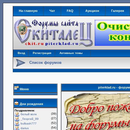
На главную
Чат
FAQ
Аукцион
Галерея
Вход
Регистрация
Активные темы
Список форумов
piterklad.ru - фор
Меню
Дни рождения
Поздравляем:
(39)
белый волк
(27)
_Георгий_99
(52)
bulbash777
(54)
darius