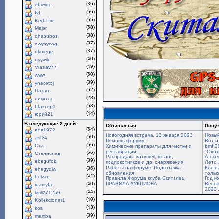
(36)
ebiwide
(56)
fvf
(55)
Kerk Pirr
(58)
Major
(38)
ohabubos
(37)
owyhycag
(37)
ukurege
(40)
usywilu
(49)
Vlaslav77
(50)
www
(39)
ynacetoj
(62)
Пахан
(28)
никитос
(53)
Шахтер1
(44)
юрий21
В следующие 2 дней:
Объявления
Попу
(54)
ada1972
Новогодняя встреча, 13 января 2023
Новый
(50)
ast34
Помощь форуму!
Вот и
(56)
Стас
Химические препараты для чистки и
bmf 2
реставрации.
"Охот
(56)
Станислав
Распродажа катушек, штанг,
А осе
(39)
ebegufob
подлокотников и др. снаряжения
Лето 
Работы на форуме. Подготовка
Коп н
(36)
ehegydiw
обновления
только
(42)
holzan
Правила Форума клуба Скиталец
Год к
(40)
ПРАВИЛА АУКЦИОНА
Весна
iqamyfa
2023 
(44)
kirill271259
(40)
Kollekcioner1
(43)
kos
(39)
mamba