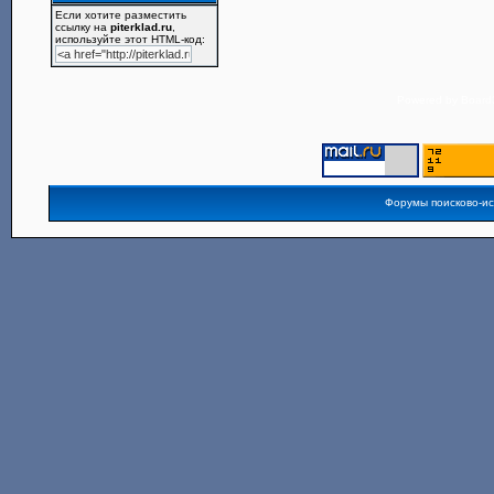
Если хотите разместить
ссылку на
piterklad.ru
,
используйте этот HTML-код:
Powered by
Board3
Форумы поисково-и