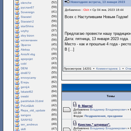
Новогодняя встреча, 13 января 2023
(52)
olenche
(59)
руслан67
Добавлено :
Ckit
» Ср 04 янв, 2023 18:44
(41)
Sovereign
(56)
Всех с Наступившим Новым Годом!
Staratel
(56)
Staratel-2
(54)
starShina
(37)
uzyhy
Предлагаю провести нашу традици
(53)
zloy bizon
Дата: пятница, 13 января 2023 года.
(56)
ногинчанин
Место - как и прошлые 4 года - рест
(45)
Эрагон
В [...]
(71)
Aleksa
(48)
AntoN vbg
(37)
apepojet
(43)
cobl
(50)
DENI
Просмотров: 14201 •
Комментариев: 1
•
Отв
(55)
dmi972
(40)
enovycamy
(62)
Егерь
(39)
genij-k
(64)
Iskatel62
(39)
Темы
owabi
(48)
parshivluk-31dml
(42)
PoLeШuk
8- Марта!
Добавлено
Владимир Владимирович
» 
(56)
Repa_old_update
10:30
(65)
sangoo
Форум:
Поздравления, праздники
(60)
SANY62
(49)
ser_andreus
Крестик." штурвал".
Добавлено
Владимир Владимирович
» 
(47)
skifi