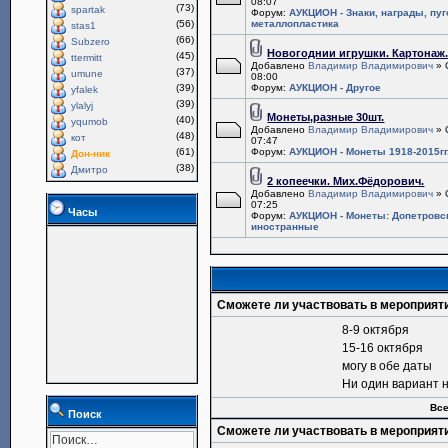
08:07
(73)
spartak
Форум:
АУКЦИОН - Знаки, награды, пу
(56)
металлопластика
stas1
(66)
Subzero
Новогоднии игрушки. Картонаж
(45)
ttermitt
Добавлено
Владимир Владимирович
» 
(37)
umune
08:00
(39)
Форум:
АУКЦИОН - Другое
yfalek
(39)
ylalyj
Монеты,разные 30шт.
(40)
yqumob
Добавлено
Владимир Владимирович
» 
(48)
кот
07:47
(61)
Форум:
АУКЦИОН - Монеты 1918-2015гг
Дон-ник
(38)
Дмитро
2 копеечки. Мих.Фёдорович.
Добавлено
Владимир Владимирович
» 
07:25
Часы
Форум:
АУКЦИОН - Монеты: Допетровс
иностранные
Сможете ли участвовать в мероприят
8-9 октября
15-16 октября
могу в обе даты
Ни один вариант 
Все
Поиск
Сможете ли участвовать в мероприят