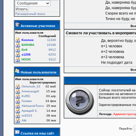
Да, наверняка бу
Да, наверняка бу
Скорее всего не 
Расширенный поиск
Точно не буду, н
Активные участники
Все
Имя пользователя
Сможете ли участвовать в мероприят
Сообщений
Kosmos
11349
Да, вероятно буду, 
BARABA
10198
я+1 человек
Боб
9912
я+2 человека
s1256
8253
я+3 человека
HOOK
8112
Не подходит дата
Все
Новые пользователи
Имя пользователя
Зарегистрирован
Otmorozk_02
02 май
Сейчас посетителей н
АлександрК
15 апр
(основано на активност
KURS
03 апр
Больше всего посетите
Гномик
24 фев
Зарегистрированные по
AleksandrTosno
25 янв
Аркадий К.
14 янв
Легенда:
Администрат
roi2023
08 янв
Alik
06 янв
Перейти:
Ссылка на наш сайт