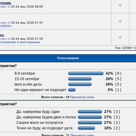
ртонаж.
0
ович
» Сб 24 янв, 2026 08:00
0
ович
» Сб 24 янв, 2026 07:47
-2015гг.
ич.
0
ович
» Сб 24 янв, 2026 07:25
етровские и иностранные
Тем: 32098 •
Голосование
оприятии?
8-9 октября
42%
[ 8 ]
15-16 октября
26%
[ 5 ]
могу в обе даты
26%
[ 5 ]
Ни один вариант не подходит
5%
[ 1 ]
Всего голосов : 19
Просмотр темы
оприятии?
Да, наверняка буду, один
27%
[ 3 ]
Да, наверняка будем двое и более
27%
[ 3 ]
Скорее всего не получится
27%
[ 3 ]
Точно не буду, не подходит дата
18%
[ 2 ]
Всего голосов : 11
Просмотр темы