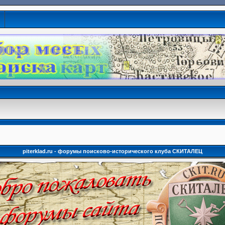
piterklad.ru - форумы поисково-исторического клуба СКИТАЛЕЦ