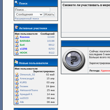
Поиск
Сможете ли участвовать в мер
Расширенный поиск
Активные участники
Имя пользователя
Сообщений
Kosmos
11349
BARABA
10198
Боб
9912
s1256
8253
Сейчас посетит
HOOK
8112
последние 5 мин
Больше всего по
Новые пользователи
Зарегистрирова
Имя пользователя
Легенда:
Админи
Зарегистрирован
Otmorozk_02
02 май
АлександрК
15 апр
KURS
03 апр
Гномик
24 фев
AleksandrTosno
25 янв
Аркадий К.
14 янв
roi2023
08 янв
Alik
06 янв