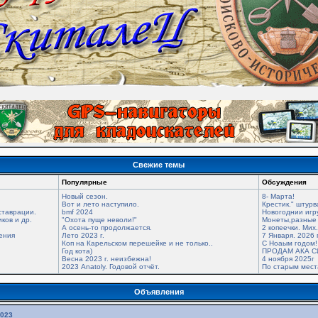
Свежие темы
Популярные
Обсуждения
Новый сезон.
8- Марта!
Вот и лето наступило.
Крестик." штурв
ставрации.
bmf 2024
Новогоднии игр
ков и др.
"Охота пуще неволи!"
Монеты,разные 
А осень-то продолжается.
2 копеечки. Мих
ения
Лето 2023 г.
7 Января. 2026 
Коп на Карельском перешейке и не только..
С Ноаым годом!
Год кота)
ПРОДАМ АКА С
Весна 2023 г. неизбежна!
4 ноября 2025г
2023 Anatoly. Годовой отчёт.
По старым мес
Объявления
2023