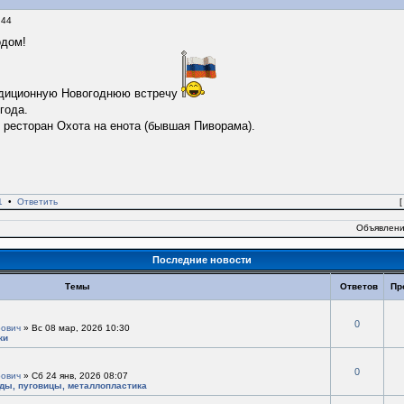
:44
одом!
адиционную Новогоднюю встречу
года.
- ресторан Охота на енота (бывшая Пиворама).
1
•
Ответить
Объявлени
Последние новости
Темы
Ответов
Пр
0
ович
» Вс 08 мар, 2026 10:30
ки
0
ович
» Сб 24 янв, 2026 08:07
ады, пуговицы, металлопластика