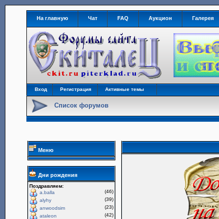
На главную
Чат
FAQ
Аукцион
Галерея
Вход
Регистрация
Активные темы
Список форумов
Меню
Дни рождения
Поздравляем:
(46)
a.balla
(39)
alyhy
(23)
anwoodsim
(42)
ataleon