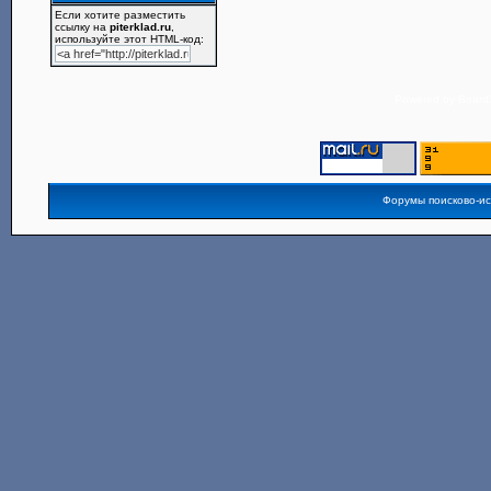
Если хотите разместить
ссылку на
piterklad.ru
,
используйте этот HTML-код:
Powered by
Board3
Форумы поисково-и