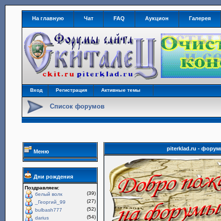
На главную
Чат
FAQ
Аукцион
Галерея
Вход
Регистрация
Активные темы
Список форумов
piterklad.ru - фор
Меню
Дни рождения
Поздравляем:
(39)
белый волк
(27)
_Георгий_99
(52)
bulbash777
(54)
darius