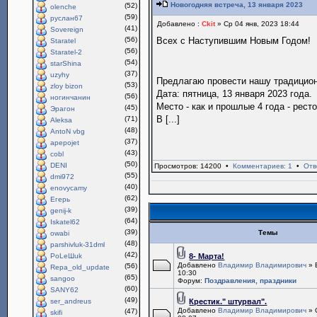
Новогодняя встреча, 13 января 2023
(52)
olenche
(59)
руслан67
Добавлено :
Ckit
» Ср 04 янв, 2023 18:44
(41)
Sovereign
(56)
Всех с Наступившим Новым Годом!
Staratel
(56)
Staratel-2
(54)
starShina
(37)
uzyhy
Предлагаю провести нашу традици
(53)
zloy bizon
Дата: пятница, 13 января 2023 года.
(56)
ногинчанин
Место - как и прошлые 4 года - рест
(45)
Эрагон
В [...]
(71)
Aleksa
(48)
AntoN vbg
(37)
apepojet
(43)
cobl
(50)
DENI
Просмотров: 14200 •
Комментариев: 1
•
Отв
(55)
dmi972
(40)
enovycamy
(62)
Егерь
(39)
genij-k
(64)
Iskatel62
(39)
Темы
owabi
(48)
parshivluk-31dml
(42)
PoLeШuk
8- Марта!
Добавлено
Владимир Владимирович
» 
(56)
Repa_old_update
10:30
(65)
sangoo
Форум:
Поздравления, праздники
(60)
SANY62
(49)
ser_andreus
Крестик." штурвал".
Добавлено
Владимир Владимирович
» 
(47)
skifi