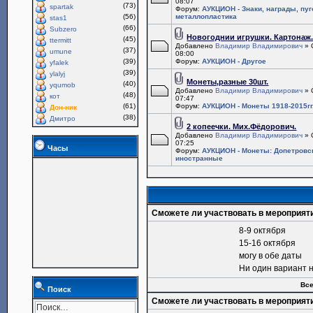
08:07
(73)
spartak
Форум:
АУКЦИОН - Знаки, награды, пу
(56)
металлопластика
stas1
(66)
Subzero
Новогоднии игрушки. Картонаж
(45)
ttermitt
Добавлено
Владимир Владимирович
» 
(37)
umune
08:00
(39)
Форум:
АУКЦИОН - Другое
yfalek
(39)
ylalyj
Монеты,разные 30шт.
(40)
yqumob
Добавлено
Владимир Владимирович
» 
(48)
кот
07:47
(61)
Форум:
АУКЦИОН - Монеты 1918-2015гг
Дон-ник
(38)
Дмитро
2 копеечки. Мих.Фёдорович.
Добавлено
Владимир Владимирович
» 
07:25
Часы
Форум:
АУКЦИОН - Монеты: Допетровс
иностранные
Сможете ли участвовать в мероприят
8-9 октября
15-16 октября
могу в обе даты
Ни один вариант 
Все
Поиск
Сможете ли участвовать в мероприят