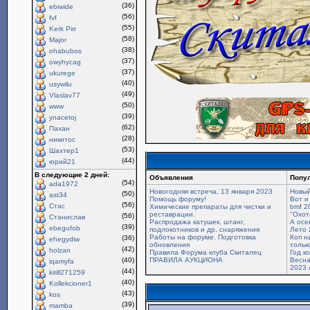
(36)
ebiwide
(56)
fvf
(55)
Kerk Pirr
(58)
Major
(38)
ohabubos
(37)
owyhycag
(37)
ukurege
(40)
usywilu
(49)
Vlaslav77
(50)
www
(39)
ynacetoj
(62)
Пахан
(28)
никитос
(53)
Шахтер1
(44)
юрий21
В следующие 2 дней:
Объявления
Попу
(54)
ada1972
Новогодняя встреча, 13 января 2023
Новый
(50)
ast34
Помощь форуму!
Вот и
(56)
Стас
Химические препараты для чистки и
bmf 2
реставрации.
"Охот
(56)
Станислав
Распродажа катушек, штанг,
А осе
(39)
ebegufob
подлокотников и др. снаряжения
Лето 
Работы на форуме. Подготовка
Коп н
(36)
ehegydiw
обновления
только
(42)
holzan
Правила Форума клуба Скиталец
Год к
(40)
ПРАВИЛА АУКЦИОНА
Весна
iqamyfa
2023 
(44)
kirill271259
(40)
Kollekcioner1
(43)
kos
(39)
mamba