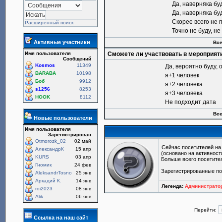
Да, наверняка бу
Да, наверняка бу
Скорее всего не 
Расширенный поиск
Точно не буду, н
Активные участники
Все
Имя пользователя
Сможете ли участвовать в мероприят
Сообщений
Kosmos
11349
Да, вероятно буду, 
BARABA
10198
я+1 человек
Боб
9912
я+2 человека
s1256
8253
я+3 человека
HOOK
8112
Не подходит дата
Все
Новые пользователи
Имя пользователя
Зарегистрирован
Otmorozk_02
02 май
Сейчас посетителей н
АлександрК
15 апр
(основано на активност
KURS
03 апр
Больше всего посетите
Гномик
24 фев
Зарегистрированные п
AleksandrTosno
25 янв
Аркадий К.
14 янв
Легенда:
Администрат
roi2023
08 янв
Alik
06 янв
Перейти:
Ссылка на наш сайт