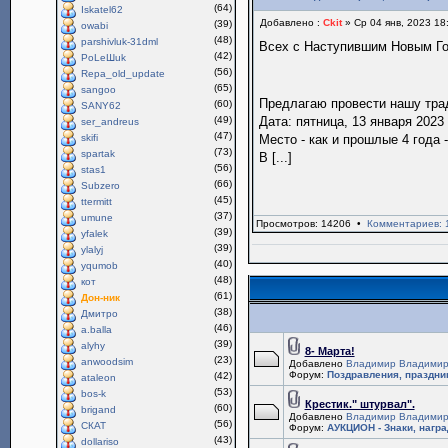
(64)
Iskatel62
Добавлено :
Ckit
» Ср 04 янв, 2023 18
(39)
owabi
(48)
parshivluk-31dml
Всех с Наступившим Новым Г
(42)
PoLeШuk
(56)
Repa_old_update
(65)
sangoo
Предлагаю провести нашу тр
(60)
SANY62
(49)
Дата: пятница, 13 января 2023 
ser_andreus
(47)
skifi
Место - как и прошлые 4 года 
(73)
spartak
В [...]
(56)
stas1
(66)
Subzero
(45)
ttermitt
(37)
umune
Просмотров: 14206 •
Комментариев: 
(39)
yfalek
(39)
ylalyj
(40)
yqumob
(48)
кот
(61)
Дон-ник
(38)
Дмитро
(46)
a.balla
(39)
alyhy
8- Марта!
(23)
anwoodsim
Добавлено
Владимир Владимир
Форум:
Поздравления, праздни
(42)
ataleon
(53)
bos-k
Крестик." штурвал".
(60)
brigand
Добавлено
Владимир Владимир
(56)
СКАТ
Форум:
АУКЦИОН - Знаки, нагр
(43)
dollariso