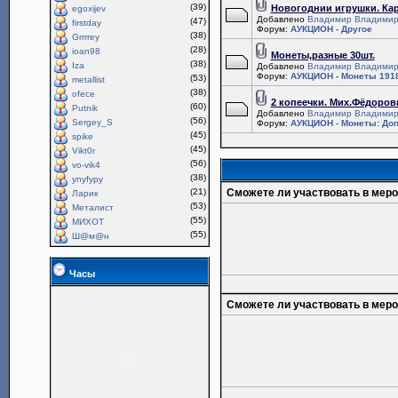
(39)
Новогоднии игрушки. Ка
egoxijev
Добавлено
Владимир Владимир
(47)
firstday
Форум:
АУКЦИОН - Другое
(38)
Grrrrey
(28)
ioan98
Монеты,разные 30шт.
(38)
Iza
Добавлено
Владимир Владимир
Форум:
АУКЦИОН - Монеты 1918
(53)
metallist
(38)
ofece
2 копеечки. Мих.Фёдоров
(60)
Putnik
Добавлено
Владимир Владимир
(56)
Sergey_S
Форум:
АУКЦИОН - Монеты: Доп
(45)
spike
(45)
Vikt0r
(56)
vo-vik4
(38)
ynyfypy
(21)
Сможете ли участвовать в мер
Ларик
(53)
Металист
(55)
МИХОТ
(55)
Ш@м@н
Часы
Сможете ли участвовать в мер