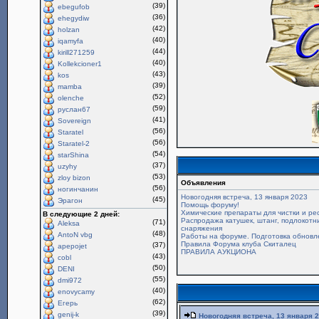
(39)
ebegufob
(36)
ehegydiw
(42)
holzan
(40)
iqamyfa
(44)
kirill271259
(40)
Kollekcioner1
(43)
kos
(39)
mamba
(52)
olenche
(59)
руслан67
(41)
Sovereign
(56)
Staratel
(56)
Staratel-2
(54)
starShina
(37)
uzyhy
(53)
zloy bizon
Объявления
(56)
ногинчанин
Новогодняя встреча, 13 января 2023
(45)
Эрагон
Помощь форуму!
Химические препараты для чистки и ре
В следующие 2 дней:
Распродажа катушек, штанг, подлокотни
(71)
Aleksa
снаряжения
(48)
AntoN vbg
Работы на форуме. Подготовка обновл
Правила Форума клуба Скиталец
(37)
apepojet
ПРАВИЛА АУКЦИОНА
(43)
cobl
(50)
DENI
(55)
dmi972
(40)
enovycamy
(62)
Егерь
(39)
genij-k
Новогодняя встреча, 13 января 