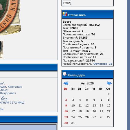
Статистика
Всего
Всего сообщений:
560462
Тем:
32659
Объявлений:
2
Прилепленных тем:
74
Вложений:
54265
Тем за день:
5
Сообщений в день:
80
Посетителей за день:
3
Тем на участника:
2
Сообщений на участника:
26
Сообщений на тему:
17
Пользователей:
21754
Новый пользователь:
Otmorozk_02
Календарь
Авг 2026
ал".
ушки. Картонаж.
Вс
Пн
Вт
Ср
Чт
Пт
Сб
30шт.
.Фёдорович.
1
год.
 2026.
2
3
4
5
6
7
8
ИГНУМ 7272 МФД
9
10
11
12
13
14
15
там
16
17
18
19
20
21
22
23
24
25
26
27
28
29
30
31