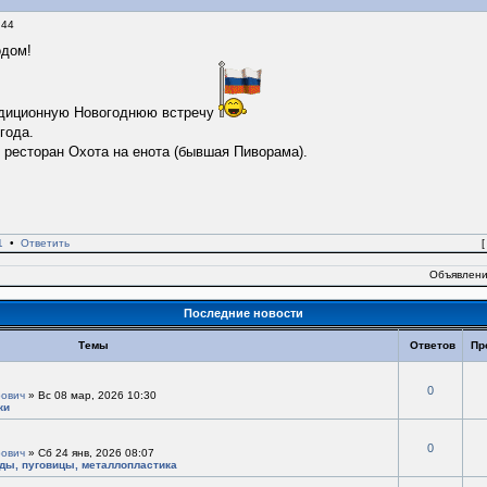
:44
одом!
адиционную Новогоднюю встречу
года.
- ресторан Охота на енота (бывшая Пиворама).
1
•
Ответить
Объявлени
Последние новости
Темы
Ответов
Пр
0
ович
» Вс 08 мар, 2026 10:30
ки
0
ович
» Сб 24 янв, 2026 08:07
ады, пуговицы, металлопластика