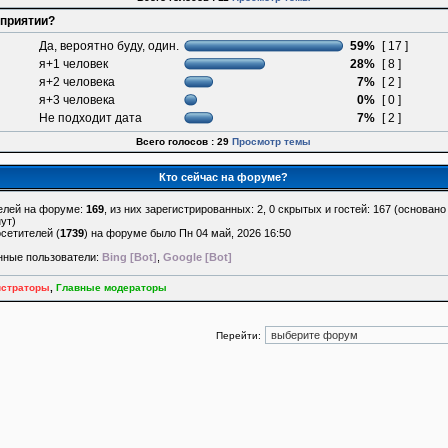
оприятии?
Да, вероятно буду, один.
59%
[ 17 ]
я+1 человек
28%
[ 8 ]
я+2 человека
7%
[ 2 ]
я+3 человека
0%
[ 0 ]
Не подходит дата
7%
[ 2 ]
Всего голосов : 29
Просмотр темы
Кто сейчас на форуме?
елей на форуме:
169
, из них зарегистрированных: 2, 0 скрытых и гостей: 167 (основан
ут)
сетителей (
1739
) на форуме было Пн 04 май, 2026 16:50
нные пользователи:
Bing [Bot]
,
Google [Bot]
страторы
,
Главные модераторы
Перейти: