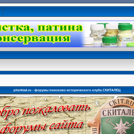
piterklad.ru - форумы поисково-исторического клуба СКИТАЛЕЦ