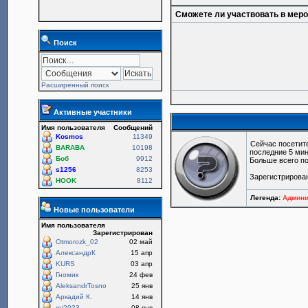
Сможете ли участвовать в мер
Поиск
Расширенный поиск
Активные участники
Имя пользователя
Сообщений
Kosmos
11349
Сейчас посетит
BARABA
10198
последние 5 мин
Боб
9912
Больше всего по
s1256
8253
Зарегистрирова
HOOK
8112
Легенда:
Админи
Новые пользователи
Имя пользователя
Зарегистрирован
Otmorozk_02
02 май
АлександрК
15 апр
KURS
03 апр
Гномик
24 фев
AleksandrTosno
25 янв
Аркадий К.
14 янв
roi2023
08 янв