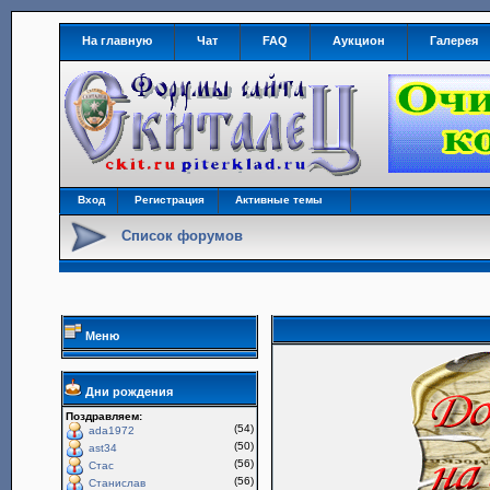
На главную
Чат
FAQ
Аукцион
Галерея
Вход
Регистрация
Активные темы
Список форумов
Меню
Дни рождения
Поздравляем:
(54)
ada1972
(50)
ast34
(56)
Стас
(56)
Станислав