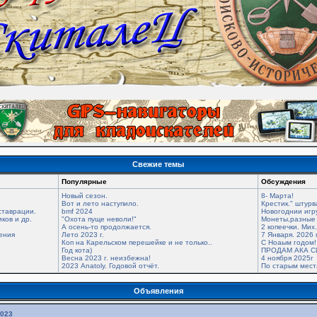
Свежие темы
Популярные
Обсуждения
Новый сезон.
8- Марта!
Вот и лето наступило.
Крестик." штурв
ставрации.
bmf 2024
Новогоднии игр
ков и др.
"Охота пуще неволи!"
Монеты,разные 
А осень-то продолжается.
2 копеечки. Мих
ения
Лето 2023 г.
7 Января. 2026 
Коп на Карельском перешейке и не только..
С Ноаым годом!
Год кота)
ПРОДАМ АКА С
Весна 2023 г. неизбежна!
4 ноября 2025г
2023 Anatoly. Годовой отчёт.
По старым мес
Объявления
2023