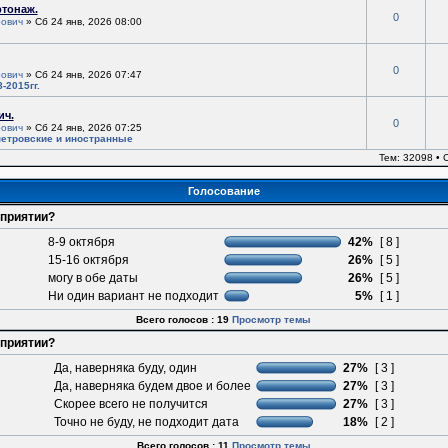
ртонаж.
0
ович
» Сб 24 янв, 2026 08:00
0
ович
» Сб 24 янв, 2026 07:47
-2015гг.
ич.
0
ович
» Сб 24 янв, 2026 07:25
етровские и иностранные
Тем: 32098 •
Голосование
оприятии?
8-9 октября
42%
[ 8 ]
15-16 октября
26%
[ 5 ]
могу в обе даты
26%
[ 5 ]
Ни один вариант не подходит
5%
[ 1 ]
Всего голосов : 19
Просмотр темы
оприятии?
Да, наверняка буду, один
27%
[ 3 ]
Да, наверняка будем двое и более
27%
[ 3 ]
Скорее всего не получится
27%
[ 3 ]
Точно не буду, не подходит дата
18%
[ 2 ]
Всего голосов : 11
Просмотр темы