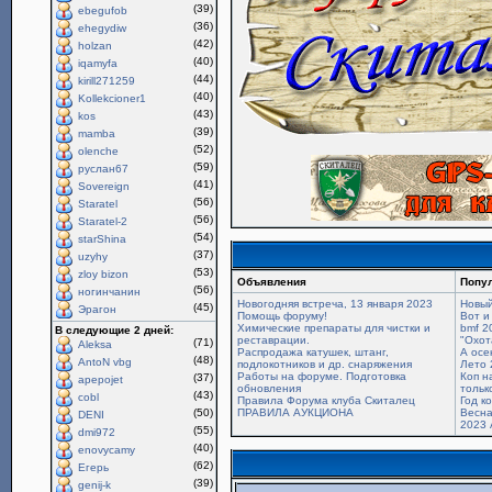
(39)
ebegufob
(36)
ehegydiw
(42)
holzan
(40)
iqamyfa
(44)
kirill271259
(40)
Kollekcioner1
(43)
kos
(39)
mamba
(52)
olenche
(59)
руслан67
(41)
Sovereign
(56)
Staratel
(56)
Staratel-2
(54)
starShina
(37)
uzyhy
(53)
zloy bizon
Объявления
Попу
(56)
ногинчанин
Новогодняя встреча, 13 января 2023
Новый
(45)
Эрагон
Помощь форуму!
Вот и
Химические препараты для чистки и
bmf 2
В следующие 2 дней:
реставрации.
"Охот
(71)
Aleksa
Распродажа катушек, штанг,
А осе
(48)
AntoN vbg
подлокотников и др. снаряжения
Лето 
Работы на форуме. Подготовка
Коп н
(37)
apepojet
обновления
только
(43)
cobl
Правила Форума клуба Скиталец
Год к
(50)
ПРАВИЛА АУКЦИОНА
Весна
DENI
2023 
(55)
dmi972
(40)
enovycamy
(62)
Егерь
(39)
genij-k