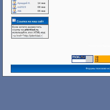
Аркадий К.
14 янв
roi2023
08 янв
Alik
06 янв
Ссылка на наш сайт
Если хотите разместить
ссылку на
piterklad.ru
,
используйте этот HTML-код:
Powered by
Board3
Форумы поисково-и