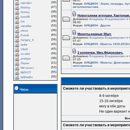
08:07
(39)
egoxijev
Форум:
АУКЦИОН - Знаки, награды, пу
(47)
металлопластика
firstday
(38)
Grrrrey
Новогоднии игрушки. Картонаж
(28)
ioan98
Добавлено
Владимир Владимирович
» 
(38)
Iza
08:00
(53)
Форум:
АУКЦИОН - Другое
metallist
(38)
ofece
Монеты,разные 30шт.
(60)
Putnik
Добавлено
Владимир Владимирович
» 
(56)
Sergey_S
07:47
(45)
Форум:
АУКЦИОН - Монеты 1918-2015гг
spike
(45)
Vikt0r
2 копеечки. Мих.Фёдорович.
(56)
vo-vik4
Добавлено
Владимир Владимирович
» 
(38)
ynyfypy
07:25
(21)
Форум:
АУКЦИОН - Монеты: Допетровс
Ларик
иностранные
(53)
Металист
(55)
МИХОТ
(55)
Ш@м@н
Сможете ли участвовать в мероприят
Часы
8-9 октября
15-16 октября
могу в обе даты
Ни один вариант 
Все
Сможете ли участвовать в мероприят