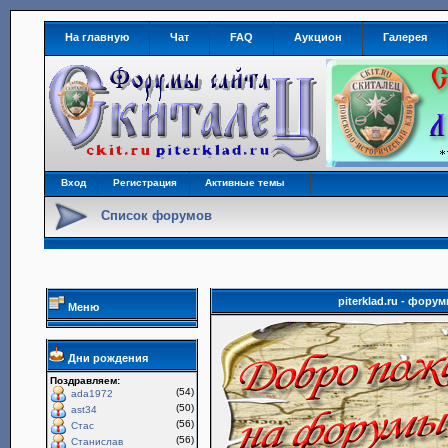
На главную
Чат
FAQ
Аукцион
Галерея
Вход
Регистрация
Активные темы
Список форумов
piterklad.ru - фор
Меню
Дни рождения
Поздравляем:
(54)
ada1972
(50)
ast34
(56)
Стас
(56)
Станислав