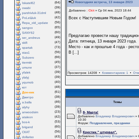
Новогодняя встреча, 13 января 2023
(64)
Iskatel62
(39)
owabi
Добавлено :
Ckit
» Ср 04 янв, 2023 18:44
(48)
parshivluk-31dml
(42)
Всех с Наступившим Новым Годом!
PoLeШuk
(56)
Repa_old_update
(65)
sangoo
(60)
SANY62
Предлагаю провести нашу традици
(49)
ser_andreus
Дата: пятница, 13 января 2023 года.
(47)
skifi
Место - как и прошлые 4 года - рест
(73)
spartak
В [...]
(56)
stas1
(66)
Subzero
(45)
ttermitt
(37)
umune
(39)
yfalek
Просмотров: 14208 •
Комментариев: 1
•
Отв
(39)
ylalyj
(40)
yqumob
(48)
кот
(61)
Дон-ник
(38)
Дмитро
(46)
Темы
a.balla
(39)
alyhy
(23)
anwoodsim
8- Марта!
Добавлено
Владимир Владимирович
» 
(42)
ataleon
10:30
(53)
bos-k
Форум:
Поздравления, праздники
(60)
brigand
(56)
СКАТ
Крестик." штурвал".
Добавлено
Владимир Владимирович
» 
(43)
dollariso