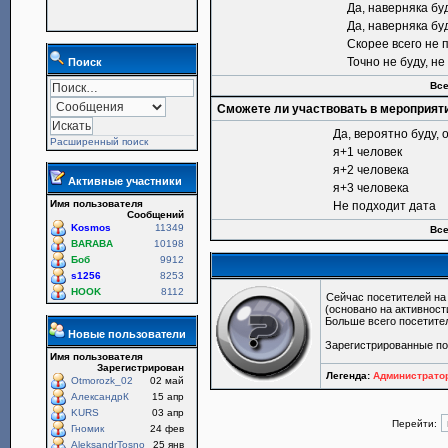
Да, наверняка бу
Да, наверняка бу
Скорее всего не 
Точно не буду, н
Поиск
Все
Сможете ли участвовать в мероприят
Да, вероятно буду, 
Расширенный поиск
я+1 человек
я+2 человека
Активные участники
я+3 человека
Имя пользователя
Не подходит дата
Сообщений
Kosmos
11349
Все
BARABA
10198
Боб
9912
s1256
8253
HOOK
8112
Сейчас посетителей н
(основано на активност
Больше всего посетите
Новые пользователи
Зарегистрированные п
Имя пользователя
Зарегистрирован
Легенда:
Администрат
Otmorozk_02
02 май
АлександрК
15 апр
KURS
03 апр
Перейти:
Гномик
24 фев
AleksandrTosno
25 янв