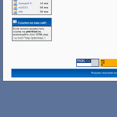
Аркадий К.
14 янв
roi2023
08 янв
Alik
06 янв
Ссылка на наш сайт
Если хотите разместить
ссылку на
piterklad.ru
,
используйте этот HTML-код:
Powered by
Board3
Форумы поисково-и