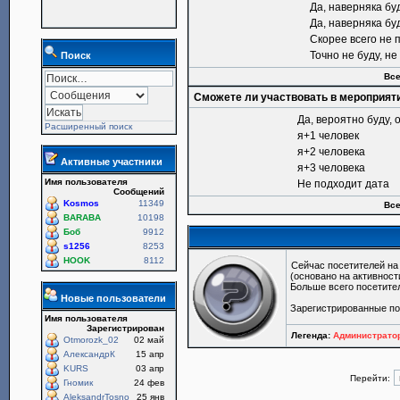
Да, наверняка бу
Да, наверняка бу
Скорее всего не 
Точно не буду, н
Поиск
Все
Сможете ли участвовать в мероприят
Да, вероятно буду, 
Расширенный поиск
я+1 человек
я+2 человека
Активные участники
я+3 человека
Имя пользователя
Не подходит дата
Сообщений
Kosmos
11349
Все
BARABA
10198
Боб
9912
s1256
8253
HOOK
8112
Сейчас посетителей н
(основано на активност
Больше всего посетите
Новые пользователи
Зарегистрированные п
Имя пользователя
Зарегистрирован
Легенда:
Администрат
Otmorozk_02
02 май
АлександрК
15 апр
KURS
03 апр
Перейти:
Гномик
24 фев
AleksandrTosno
25 янв