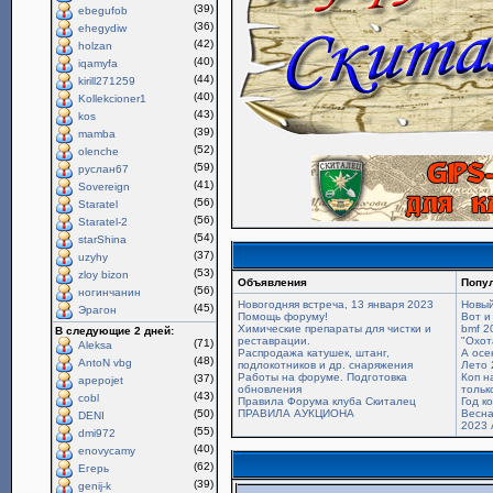
(39)
ebegufob
(36)
ehegydiw
(42)
holzan
(40)
iqamyfa
(44)
kirill271259
(40)
Kollekcioner1
(43)
kos
(39)
mamba
(52)
olenche
(59)
руслан67
(41)
Sovereign
(56)
Staratel
(56)
Staratel-2
(54)
starShina
(37)
uzyhy
(53)
zloy bizon
Объявления
Попу
(56)
ногинчанин
Новогодняя встреча, 13 января 2023
Новый
(45)
Эрагон
Помощь форуму!
Вот и
Химические препараты для чистки и
bmf 2
В следующие 2 дней:
реставрации.
"Охот
(71)
Aleksa
Распродажа катушек, штанг,
А осе
(48)
AntoN vbg
подлокотников и др. снаряжения
Лето 
Работы на форуме. Подготовка
Коп н
(37)
apepojet
обновления
только
(43)
cobl
Правила Форума клуба Скиталец
Год к
(50)
ПРАВИЛА АУКЦИОНА
Весна
DENI
2023 
(55)
dmi972
(40)
enovycamy
(62)
Егерь
(39)
genij-k