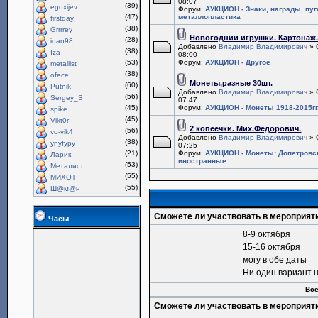
08:07
(39)
egoxijev
Форум:
АУКЦИОН - Знаки, награды, пу
(47)
металлопластика
firstday
(38)
Grrrrey
Новогоднии игрушки. Картонаж
(28)
ioan98
Добавлено
Владимир Владимирович
» 
(38)
Iza
08:00
(53)
Форум:
АУКЦИОН - Другое
metallist
(38)
ofece
Монеты,разные 30шт.
(60)
Putnik
Добавлено
Владимир Владимирович
» 
(56)
Sergey_S
07:47
(45)
Форум:
АУКЦИОН - Монеты 1918-2015гг
spike
(45)
Vikt0r
2 копеечки. Мих.Фёдорович.
(56)
vo-vik4
Добавлено
Владимир Владимирович
» 
(38)
ynyfypy
07:25
(21)
Форум:
АУКЦИОН - Монеты: Допетровс
Ларик
иностранные
(53)
Металист
(55)
МИХОТ
(55)
Ш@м@н
Сможете ли участвовать в мероприят
Часы
8-9 октября
15-16 октября
могу в обе даты
Ни один вариант 
Все
Сможете ли участвовать в мероприят