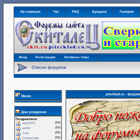
На главную
Чат
FAQ
Аукцион
Галерея
Вход
Регистрация
Активные темы
Список форумов
piterklad.ru - фор
Меню
Дни рождения
Поздравляем:
(54)
ada1972
(50)
ast34
(56)
Стас
(56)
Станислав