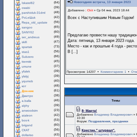
Новогодняя встреча, 13 января 2023
(64)
Iskatel62
(39)
owabi
Добавлено :
Ckit
» Ср 04 янв, 2023 18:44
(48)
parshivluk-31dml
(42)
Всех с Наступившим Новым Годом!
PoLeШuk
(56)
Repa_old_update
(65)
sangoo
(60)
SANY62
Предлагаю провести нашу традици
(49)
ser_andreus
Дата: пятница, 13 января 2023 года.
(47)
skifi
Место - как и прошлые 4 года - рест
(73)
spartak
В [...]
(56)
stas1
(66)
Subzero
(45)
ttermitt
(37)
umune
(39)
yfalek
Просмотров: 14207 •
Комментариев: 1
•
Отв
(39)
ylalyj
(40)
yqumob
(48)
кот
(61)
Дон-ник
(38)
Дмитро
(46)
Темы
a.balla
(39)
alyhy
(23)
anwoodsim
8- Марта!
Добавлено
Владимир Владимирович
» 
(42)
ataleon
10:30
(53)
bos-k
Форум:
Поздравления, праздники
(60)
brigand
(56)
СКАТ
Крестик." штурвал".
Добавлено
Владимир Владимирович
» 
(43)
dollariso