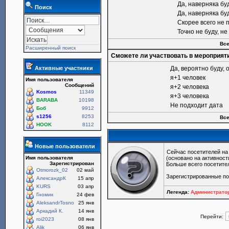
Да, наверняка бу
Поиск
Да, наверняка бу
Скорее всего не 
Точно не буду, н
Все
Расширенный поиск
Сможете ли участвовать в мероприят
Активные участники
Да, вероятно буду, 
я+1 человек
Имя пользователя
Сообщений
я+2 человека
Kosmos
11349
я+3 человека
BARABA
10198
Не подходит дата
Боб
9912
s1256
8253
Все
HOOK
8112
Новые пользователи
Сейчас посетителей н
Имя пользователя
(основано на активност
Зарегистрирован
Больше всего посетите
Otmorozk_02
02 май
Зарегистрированные по
АлександрК
15 апр
KURS
03 апр
Легенда:
Администрат
Гномик
24 фев
AleksandrTosno
25 янв
Аркадий К.
14 янв
Перейти:
roi2023
08 янв
Alik
06 янв