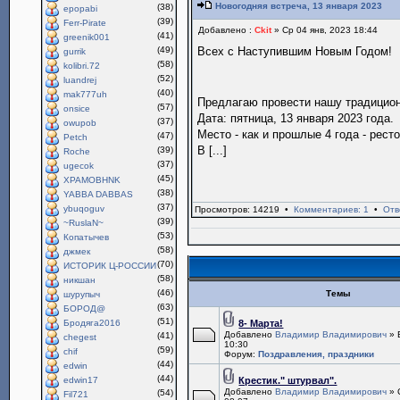
Новогодняя встреча, 13 января 2023
(38)
epopabi
(39)
Ferr-Pirate
Добавлено :
Ckit
» Ср 04 янв, 2023 18:44
(41)
greenik001
(49)
Всех с Наступившим Новым Годом!
gurrik
(58)
kolibri.72
(52)
luandrej
(40)
mak777uh
Предлагаю провести нашу традици
(57)
onsice
Дата: пятница, 13 января 2023 года.
(37)
owupob
Место - как и прошлые 4 года - рест
(47)
Petch
В [...]
(39)
Roche
(37)
ugecok
(45)
XPAMOBHNK
(38)
YABBA DABBAS
(37)
ybuqoguv
Просмотров: 14219 •
Комментариев: 1
•
Отв
(39)
~RuslaN~
(53)
Копатычев
(58)
джмек
(70)
ИСТОРИК Ц-РОССИИ
(58)
никшан
(46)
Темы
шурупыч
(63)
БОРОД@
(51)
Бродяга2016
8- Марта!
Добавлено
Владимир Владимирович
» 
(41)
chegest
10:30
(59)
chif
Форум:
Поздравления, праздники
(44)
edwin
(44)
edwin17
Крестик." штурвал".
Добавлено
Владимир Владимирович
» 
(54)
Fil721