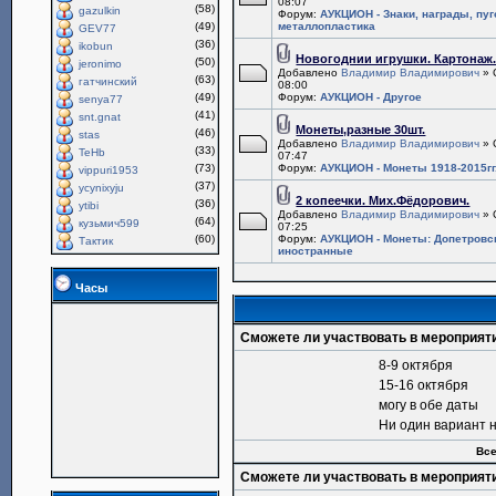
08:07
(58)
gazulkin
Форум:
АУКЦИОН - Знаки, награды, пу
(49)
металлопластика
GEV77
(36)
ikobun
Новогоднии игрушки. Картонаж
(50)
jeronimo
Добавлено
Владимир Владимирович
» 
(63)
гатчинский
08:00
(49)
Форум:
АУКЦИОН - Другое
senya77
(41)
snt.gnat
Монеты,разные 30шт.
(46)
stas
Добавлено
Владимир Владимирович
» 
(33)
TeHb
07:47
(73)
Форум:
АУКЦИОН - Монеты 1918-2015гг
vippuri1953
(37)
ycynixyju
2 копеечки. Мих.Фёдорович.
(36)
ytibi
Добавлено
Владимир Владимирович
» 
(64)
кузьмич599
07:25
(60)
Форум:
АУКЦИОН - Монеты: Допетровс
Тактик
иностранные
Часы
Сможете ли участвовать в мероприят
8-9 октября
15-16 октября
могу в обе даты
Ни один вариант 
Все
Сможете ли участвовать в мероприят