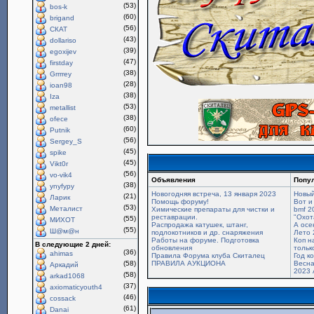
(53)
bos-k
(60)
brigand
(56)
СКАТ
(43)
dollariso
(39)
egoxijev
(47)
firstday
(38)
Grrrrey
(28)
ioan98
(38)
Iza
(53)
metallist
(38)
ofece
(60)
Putnik
(56)
Sergey_S
(45)
spike
(45)
Vikt0r
(56)
vo-vik4
Объявления
Попу
(38)
ynyfypy
Новогодняя встреча, 13 января 2023
Новый
(21)
Ларик
Помощь форуму!
Вот и
(53)
Металист
Химические препараты для чистки и
bmf 2
реставрации.
"Охот
(55)
МИХОТ
Распродажа катушек, штанг,
А осе
(55)
Ш@м@н
подлокотников и др. снаряжения
Лето 
Работы на форуме. Подготовка
Коп н
В следующие 2 дней:
обновления
только
(36)
ahimas
Правила Форума клуба Скиталец
Год к
(58)
ПРАВИЛА АУКЦИОНА
Весна
Аркадий
2023 
(58)
arkad1068
(37)
axiomaticyouth4
(46)
cossack
(61)
Danai