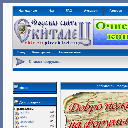
На главную
Чат
FAQ
Аукцион
Галерея
Вход
Регистрация
Активные темы
Список форумов
piterklad.ru - фор
Меню
Дни рождения
Поздравляем:
(46)
a.balla
(39)
alyhy
(23)
anwoodsim
(42)
ataleon