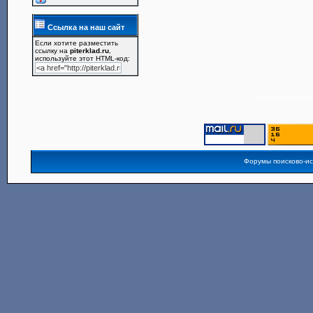
Ссылка на наш сайт
Если хотите разместить
ссылку на
piterklad.ru
,
используйте этот HTML-код:
Powered by
Board3
Форумы поисково-и