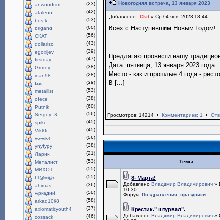
Новогодняя встреча, 13 января 2023
(23)
anwoodsim
(42)
ataleon
Добавлено :
Ckit
» Ср 04 янв, 2023 18:44
(53)
bos-k
(60)
Всех с Наступившим Новым Годом!
brigand
(56)
СКАТ
(43)
dollariso
(39)
egoxijev
Предлагаю провести нашу традици
(47)
firstday
Дата: пятница, 13 января 2023 года.
(38)
Grrrrey
Место - как и прошлые 4 года - рест
(28)
ioan98
В [...]
(38)
Iza
(53)
metallist
(38)
ofece
(60)
Putnik
(56)
Sergey_S
Просмотров: 14214 •
Комментариев: 1
•
Отв
(45)
spike
(45)
Vikt0r
(56)
vo-vik4
(38)
ynyfypy
(21)
Ларик
(53)
Темы
Металист
(55)
МИХОТ
(55)
Ш@м@н
8- Марта!
Добавлено
Владимир Владимирович
» 
(36)
ahimas
10:30
(58)
Аркадий
Форум:
Поздравления, праздники
(58)
arkad1068
(37)
axiomaticyouth4
Крестик." штурвал".
Добавлено
Владимир Владимирович
» 
(46)
cossack