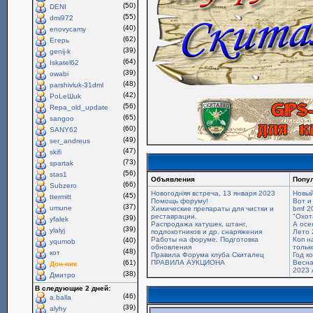
(50)
DENI
(55)
dmi972
(40)
enovycamy
(62)
Егерь
(39)
genij-k
(64)
Iskatel62
(39)
owabi
(48)
parshivluk-31dml
(42)
PoLeШuk
(56)
Repa_old_update
(65)
sangoo
(60)
SANY62
(49)
ser_andreus
(47)
skifi
(73)
spartak
(56)
stas1
Объявления
Попу
(66)
Subzero
Новогодняя встреча, 13 января 2023
Новый
(45)
ttermitt
Помощь форуму!
Вот и
(37)
umune
Химические препараты для чистки и
bmf 2
реставрации.
"Охот
(39)
yfalek
Распродажа катушек, штанг,
А осе
(39)
ylalyj
подлокотников и др. снаряжения
Лето 
Работы на форуме. Подготовка
Коп н
(40)
yqumob
обновления
только
(48)
кот
Правила Форума клуба Скиталец
Год к
(61)
ПРАВИЛА АУКЦИОНА
Весна
Дон-ник
2023 
(38)
Дмитро
В следующие 2 дней:
(46)
a.balla
(39)
alyhy