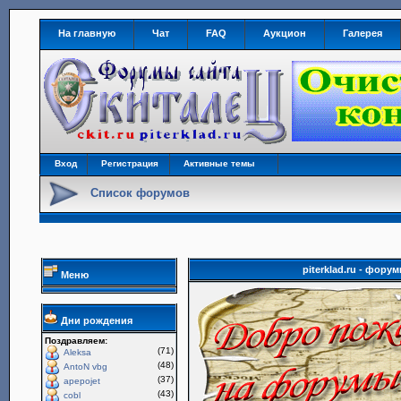
На главную
Чат
FAQ
Аукцион
Галерея
Вход
Регистрация
Активные темы
Список форумов
piterklad.ru - фор
Меню
Дни рождения
Поздравляем:
(71)
Aleksa
(48)
AntoN vbg
(37)
apepojet
(43)
cobl