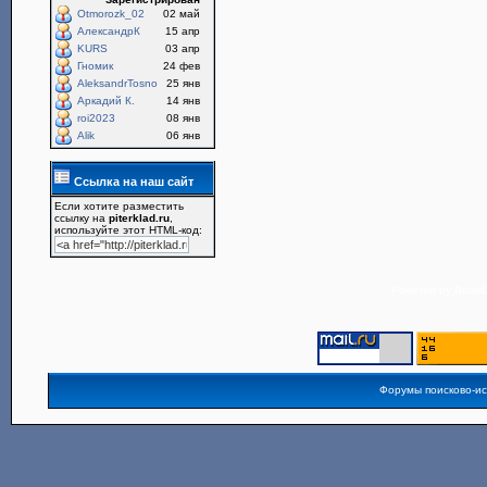
Otmorozk_02
02 май
АлександрК
15 апр
KURS
03 апр
Гномик
24 фев
AleksandrTosno
25 янв
Аркадий К.
14 янв
roi2023
08 янв
Alik
06 янв
Ссылка на наш сайт
Если хотите разместить
ссылку на
piterklad.ru
,
используйте этот HTML-код:
Powered by
Board3
Форумы поисково-и