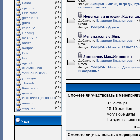
08:07
(61)
Danai
Форум:
АУКЦИОН - Знаки, награды, пу
(38)
металлопластика
epopabi
(39)
Ferr-Pirate
Новогоднии игрушки. Картонаж
(41)
greenik001
Добавлено
Владимир Владимирович
» 
(49)
gurrik
08:00
(58)
Форум:
АУКЦИОН - Другое
kolibri.72
(52)
luandrej
Монеты,разные 30шт.
(40)
mak777uh
Добавлено
Владимир Владимирович
» 
(57)
onsice
07:47
(37)
Форум:
АУКЦИОН - Монеты 1918-2015гг
owupob
(47)
Petch
2 копеечки. Мих.Фёдорович.
(39)
Roche
Добавлено
Владимир Владимирович
» 
(37)
ugecok
07:25
(45)
Форум:
АУКЦИОН - Монеты: Допетровс
XPAMOBHNK
иностранные
(38)
YABBA DABBAS
(37)
ybuqoguv
(39)
~RuslaN~
(53)
Копатычев
(58)
джмек
Сможете ли участвовать в мероприят
(70)
ИСТОРИК Ц-РОССИИ
(58)
8-9 октября
никшан
(46)
шурупыч
15-16 октября
могу в обе даты
Ни один вариант 
Часы
Все
Сможете ли участвовать в мероприят