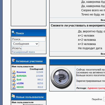
Да, наверняка бу
Да, наверняка бу
Скорее всего не 
Точно не буду, н
Все
Сможете ли участвовать в мероприят
Да, вероятно буду, 
Поиск
я+1 человек
я+2 человека
я+3 человека
Не подходит дата
Расширенный поиск
Все
Активные участники
Имя пользователя
Сообщений
Сейчас посетителей н
Kosmos
11349
(основано на активност
Больше всего посетите
BARABA
10198
Боб
9912
Зарегистрированные по
s1256
8253
HOOK
8112
Легенда:
Администрат
Новые пользователи
Перейти:
Имя пользователя
Зарегистрирован