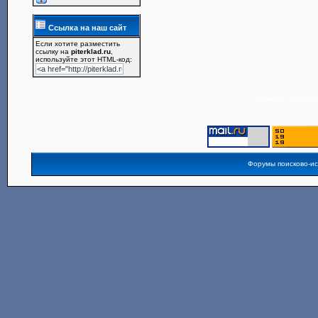
Ссылка на наш сайт
Если хотите разместить
ссылку на
piterklad.ru
,
используйте этот HTML-код:
Powered by
Board3
Форумы поисково-и