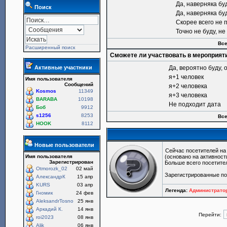
Да, наверняка бу
Поиск
Да, наверняка бу
Скорее всего не 
Точно не буду, н
Все
Расширенный поиск
Сможете ли участвовать в мероприят
Активные участники
Да, вероятно буду, 
я+1 человек
Имя пользователя
Сообщений
я+2 человека
Kosmos
11349
я+3 человека
BARABA
10198
Не подходит дата
Боб
9912
s1256
8253
Все
HOOK
8112
Новые пользователи
Сейчас посетителей н
Имя пользователя
(основано на активност
Зарегистрирован
Больше всего посетите
Otmorozk_02
02 май
Зарегистрированные п
АлександрК
15 апр
KURS
03 апр
Легенда:
Администрат
Гномик
24 фев
AleksandrTosno
25 янв
Аркадий К.
14 янв
Перейти:
roi2023
08 янв
Alik
06 янв