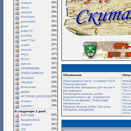
(46)
cossack
(61)
Danai
(38)
epopabi
(39)
Ferr-Pirate
(41)
greenik001
(49)
gurrik
(58)
kolibri.72
(52)
luandrej
(40)
mak777uh
(57)
onsice
(37)
owupob
(47)
Petch
(39)
Roche
(37)
ugecok
(45)
XPAMOBHNK
(38)
YABBA DABBAS
Объявления
Попу
(37)
ybuqoguv
Новогодняя встреча, 13 января 2023
Новый
(39)
~RuslaN~
Помощь форуму!
Вот и
(53)
Копатычев
Химические препараты для чистки и
bmf 2
реставрации.
"Охот
(58)
джмек
Распродажа катушек, штанг,
А осе
(70)
ИСТОРИК Ц-РОССИИ
подлокотников и др. снаряжения
Лето 
Работы на форуме. Подготовка
Коп н
(58)
никшан
обновления
только
(46)
шурупыч
Правила Форума клуба Скиталец
Год к
ПРАВИЛА АУКЦИОНА
Весна
В следующие 2 дней:
2023 
(63)
БОРОД@
(51)
Бродяга2016
(41)
chegest
(59)
chif