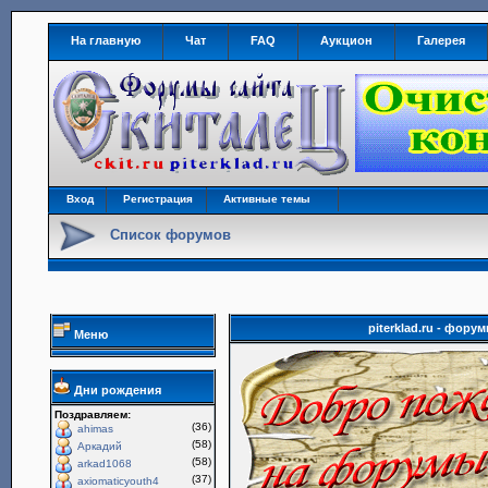
На главную
Чат
FAQ
Аукцион
Галерея
Вход
Регистрация
Активные темы
Список форумов
piterklad.ru - фор
Меню
Дни рождения
Поздравляем:
(36)
ahimas
(58)
Аркадий
(58)
arkad1068
(37)
axiomaticyouth4