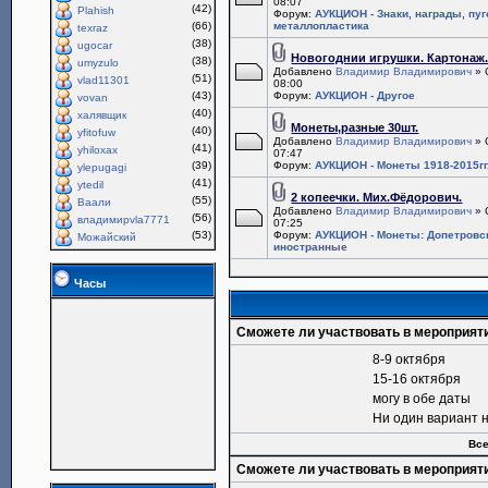
08:07
(42)
Plahish
Форум:
АУКЦИОН - Знаки, награды, пу
(66)
металлопластика
texraz
(38)
ugocar
Новогоднии игрушки. Картонаж
(38)
umyzulo
Добавлено
Владимир Владимирович
» 
(51)
vlad11301
08:00
(43)
Форум:
АУКЦИОН - Другое
vovan
(40)
халявщик
Монеты,разные 30шт.
(40)
yfitofuw
Добавлено
Владимир Владимирович
» 
(41)
yhiloxax
07:47
(39)
Форум:
АУКЦИОН - Монеты 1918-2015гг
ylepugagi
(41)
ytedil
2 копеечки. Мих.Фёдорович.
(55)
Ваали
Добавлено
Владимир Владимирович
» 
(56)
владимирvla7771
07:25
(53)
Форум:
АУКЦИОН - Монеты: Допетровс
Можайский
иностранные
Часы
Сможете ли участвовать в мероприят
8-9 октября
15-16 октября
могу в обе даты
Ни один вариант 
Все
Сможете ли участвовать в мероприят