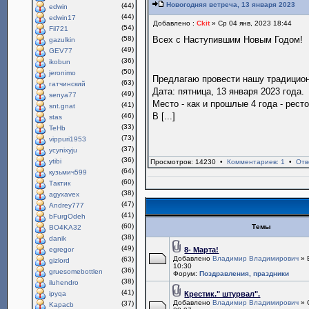
Новогодняя встреча, 13 января 2023
(44)
edwin
(44)
edwin17
Добавлено :
Ckit
» Ср 04 янв, 2023 18:44
(54)
Fil721
(58)
Всех с Наступившим Новым Годом!
gazulkin
(49)
GEV77
(36)
ikobun
(50)
jeronimo
Предлагаю провести нашу традици
(63)
гатчинский
Дата: пятница, 13 января 2023 года.
(49)
senya77
Место - как и прошлые 4 года - рест
(41)
snt.gnat
В [...]
(46)
stas
(33)
TeHb
(73)
vippuri1953
(37)
ycynixyju
(36)
ytibi
Просмотров: 14230 •
Комментариев: 1
•
Отв
(64)
кузьмич599
(60)
Тактик
(38)
agyxavex
(47)
Andrey777
(41)
bFurgOdeh
(60)
Темы
BO4KA32
(38)
danik
(49)
egregor
8- Марта!
Добавлено
Владимир Владимирович
» 
(63)
gizlord
10:30
(36)
gruesomebottlen
Форум:
Поздравления, праздники
(38)
iluhendro
(41)
ipyqa
Крестик." штурвал".
Добавлено
Владимир Владимирович
» 
(37)
Kapacb