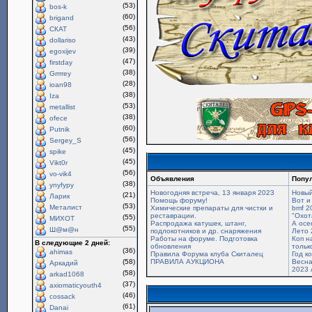
(53)
bos-k
(60)
brigand
(56)
СКАТ
(43)
dollariso
(39)
egoxijev
(47)
firstday
(38)
Grrrrey
(28)
ioan98
(38)
Iza
(53)
metallist
(38)
ofece
(60)
Putnik
(56)
Sergey_S
(45)
spike
(45)
Vikt0r
(56)
vo-vik4
Объявления
Попу
(38)
ynyfypy
Новогодняя встреча, 13 января 2023
Новый
(21)
Ларик
Помощь форуму!
Вот и
(53)
Металист
Химические препараты для чистки и
bmf 2
реставрации.
"Охот
(55)
МИХОТ
Распродажа катушек, штанг,
А осе
(55)
Ш@м@н
подлокотников и др. снаряжения
Лето 
Работы на форуме. Подготовка
Коп н
В следующие 2 дней:
обновления
только
(36)
ahimas
Правила Форума клуба Скиталец
Год к
(58)
ПРАВИЛА АУКЦИОНА
Весна
Аркадий
2023 
(58)
arkad1068
(37)
axiomaticyouth4
(46)
cossack
(61)
Danai