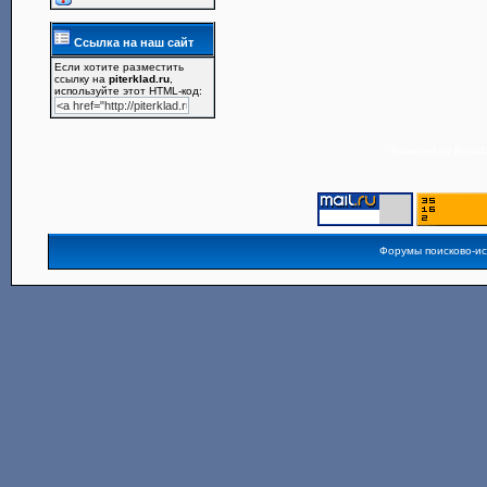
Ссылка на наш сайт
Если хотите разместить
ссылку на
piterklad.ru
,
используйте этот HTML-код:
Powered by
Board3
Форумы поисково-и