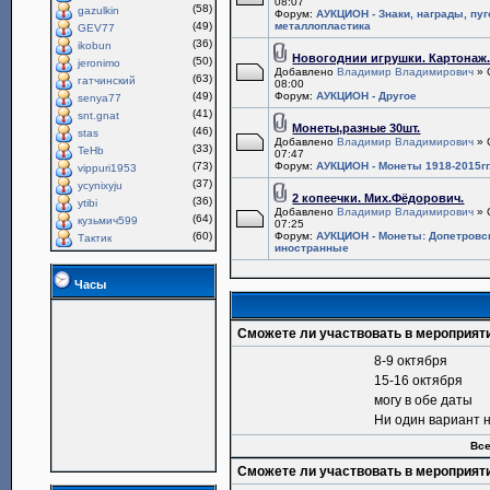
08:07
(58)
gazulkin
Форум:
АУКЦИОН - Знаки, награды, пу
(49)
металлопластика
GEV77
(36)
ikobun
Новогоднии игрушки. Картонаж
(50)
jeronimo
Добавлено
Владимир Владимирович
» 
(63)
гатчинский
08:00
(49)
Форум:
АУКЦИОН - Другое
senya77
(41)
snt.gnat
Монеты,разные 30шт.
(46)
stas
Добавлено
Владимир Владимирович
» 
(33)
TeHb
07:47
(73)
Форум:
АУКЦИОН - Монеты 1918-2015гг
vippuri1953
(37)
ycynixyju
2 копеечки. Мих.Фёдорович.
(36)
ytibi
Добавлено
Владимир Владимирович
» 
(64)
кузьмич599
07:25
(60)
Форум:
АУКЦИОН - Монеты: Допетровс
Тактик
иностранные
Часы
Сможете ли участвовать в мероприят
8-9 октября
15-16 октября
могу в обе даты
Ни один вариант 
Все
Сможете ли участвовать в мероприят