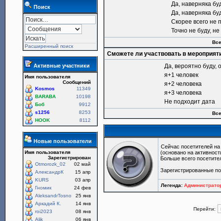
Да, наверняка бу
Поиск
Да, наверняка бу
Скорее всего не 
Точно не буду, н
Все
Расширенный поиск
Сможете ли участвовать в мероприят
Активные участники
Да, вероятно буду, 
я+1 человек
Имя пользователя
Сообщений
я+2 человека
Kosmos
11349
я+3 человека
BARABA
10198
Не подходит дата
Боб
9912
s1256
8253
Все
HOOK
8112
Новые пользователи
Сейчас посетителей н
Имя пользователя
(основано на активност
Зарегистрирован
Больше всего посетите
Otmorozk_02
02 май
Зарегистрированные п
АлександрК
15 апр
KURS
03 апр
Легенда:
Администрат
Гномик
24 фев
AleksandrTosno
25 янв
Аркадий К.
14 янв
Перейти:
roi2023
08 янв
Alik
06 янв