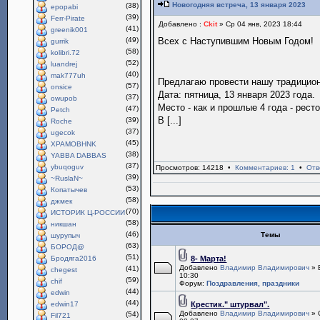
Новогодняя встреча, 13 января 2023
(38)
epopabi
(39)
Ferr-Pirate
Добавлено :
Ckit
» Ср 04 янв, 2023 18:44
(41)
greenik001
(49)
Всех с Наступившим Новым Годом!
gurrik
(58)
kolibri.72
(52)
luandrej
(40)
mak777uh
Предлагаю провести нашу традици
(57)
onsice
Дата: пятница, 13 января 2023 года.
(37)
owupob
Место - как и прошлые 4 года - рест
(47)
Petch
В [...]
(39)
Roche
(37)
ugecok
(45)
XPAMOBHNK
(38)
YABBA DABBAS
(37)
ybuqoguv
Просмотров: 14218 •
Комментариев: 1
•
Отв
(39)
~RuslaN~
(53)
Копатычев
(58)
джмек
(70)
ИСТОРИК Ц-РОССИИ
(58)
никшан
(46)
Темы
шурупыч
(63)
БОРОД@
(51)
Бродяга2016
8- Марта!
Добавлено
Владимир Владимирович
» 
(41)
chegest
10:30
(59)
chif
Форум:
Поздравления, праздники
(44)
edwin
(44)
edwin17
Крестик." штурвал".
Добавлено
Владимир Владимирович
» 
(54)
Fil721