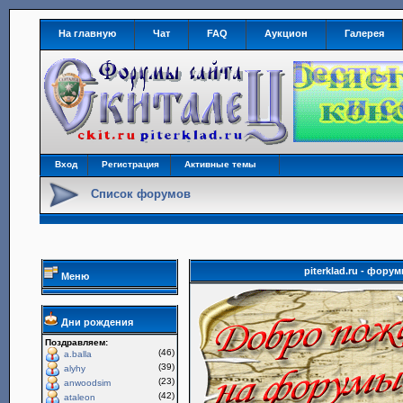
На главную
Чат
FAQ
Аукцион
Галерея
Вход
Регистрация
Активные темы
Список форумов
piterklad.ru - фор
Меню
Дни рождения
Поздравляем:
(46)
a.balla
(39)
alyhy
(23)
anwoodsim
(42)
ataleon