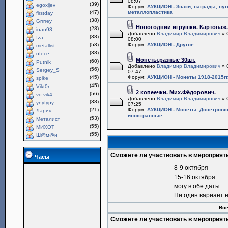
08:07
(39)
egoxijev
Форум:
АУКЦИОН - Знаки, награды, пу
(47)
металлопластика
firstday
(38)
Grrrrey
Новогоднии игрушки. Картонаж
(28)
ioan98
Добавлено
Владимир Владимирович
» 
(38)
Iza
08:00
(53)
Форум:
АУКЦИОН - Другое
metallist
(38)
ofece
Монеты,разные 30шт.
(60)
Putnik
Добавлено
Владимир Владимирович
» 
(56)
Sergey_S
07:47
(45)
Форум:
АУКЦИОН - Монеты 1918-2015гг
spike
(45)
Vikt0r
2 копеечки. Мих.Фёдорович.
(56)
vo-vik4
Добавлено
Владимир Владимирович
» 
(38)
ynyfypy
07:25
(21)
Форум:
АУКЦИОН - Монеты: Допетровс
Ларик
иностранные
(53)
Металист
(55)
МИХОТ
(55)
Ш@м@н
Сможете ли участвовать в мероприят
Часы
8-9 октября
15-16 октября
могу в обе даты
Ни один вариант 
Все
Сможете ли участвовать в мероприят