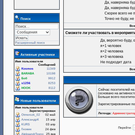
Да, наверняка бу
Да, наверняка бу
Скорее всего не 
Точно не буду, н
Поиск
Все
Сможете ли участвовать в мероприят
Да, вероятно буду, 
Расширенный поиск
я+1 человек
я+2 человека
Активные участники
я+3 человека
Имя пользователя
Не подходит дата
Сообщений
Kosmos
11349
Все
BARABA
10198
Боб
9912
s1256
8253
HOOK
8112
Сейчас посетителей н
(основано на активност
Больше всего посетите
Новые пользователи
Зарегистрированные по
Имя пользователя
Зарегистрирован
Легенда:
Администрат
Otmorozk_02
02 май
АлександрК
15 апр
KURS
03 апр
Перейти:
Гномик
24 фев
AleksandrTosno
25 янв