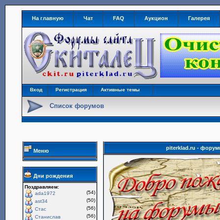
На главную
Чат
FAQ
Аукцион
Галерея
Вход
Регистрация
Активные темы
Список форумов
piterklad.ru - фор
Меню
Дни рождения
Поздравляем:
(54)
ada1972
(50)
ast34
(56)
Стас
(56)
Станислав