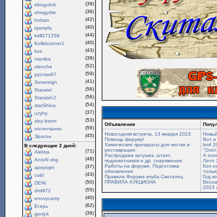
(39)
ebegufob
(36)
ehegydiw
(42)
holzan
(40)
iqamyfa
(44)
kirill271259
(40)
Kollekcioner1
(43)
kos
(39)
mamba
(52)
olenche
(59)
руслан67
(41)
Sovereign
(56)
Staratel
(56)
Staratel-2
(54)
starShina
(37)
uzyhy
(53)
zloy bizon
Объявления
Попу
(56)
ногинчанин
Новогодняя встреча, 13 января 2023
Новый
(45)
Эрагон
Помощь форуму!
Вот и
Химические препараты для чистки и
bmf 2
В следующие 2 дней:
реставрации.
"Охот
(71)
Aleksa
Распродажа катушек, штанг,
А осе
(48)
AntoN vbg
подлокотников и др. снаряжения
Лето 
Работы на форуме. Подготовка
Коп н
(37)
apepojet
обновления
только
(43)
cobl
Правила Форума клуба Скиталец
Год к
(50)
ПРАВИЛА АУКЦИОНА
Весна
DENI
2023 
(55)
dmi972
(40)
enovycamy
(62)
Егерь
(39)
genij-k