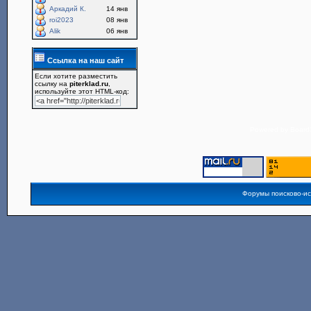
Аркадий К.
14 янв
roi2023
08 янв
Alik
06 янв
Ссылка на наш сайт
Если хотите разместить
ссылку на
piterklad.ru
,
используйте этот HTML-код:
Powered by
Board3
Форумы поисково-и