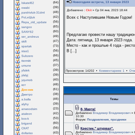
Новогодняя встреча, 13 января 2023
(64)
Iskatel62
(39)
owabi
Добавлено :
Ckit
» Ср 04 янв, 2023 18:44
(48)
parshivluk-31dml
(42)
Всех с Наступившим Новым Годом!
PoLeШuk
(56)
Repa_old_update
(65)
sangoo
(60)
SANY62
Предлагаю провести нашу традици
(49)
ser_andreus
Дата: пятница, 13 января 2023 года.
(47)
skifi
Место - как и прошлые 4 года - рест
(73)
spartak
В [...]
(56)
stas1
(66)
Subzero
(45)
ttermitt
(37)
umune
(39)
yfalek
Просмотров: 14202 •
Комментариев: 1
•
Отв
(39)
ylalyj
(40)
yqumob
(48)
кот
(61)
Дон-ник
(38)
Дмитро
(46)
Темы
a.balla
(39)
alyhy
(23)
anwoodsim
8- Марта!
Добавлено
Владимир Владимирович
» 
(42)
ataleon
10:30
(53)
bos-k
Форум:
Поздравления, праздники
(60)
brigand
(56)
СКАТ
Крестик." штурвал".
Добавлено
Владимир Владимирович
» 
(43)
dollariso