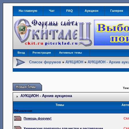
На главную
Чат
FAQ
Аукцион
Галерея
Вход
Регистрация
Активные темы
Список форумов
»
АУКЦИОН
»
АУКЦИОН - Архив аук
Тем
АУКЦИОН - Архив аукциона
Темы
Авт
Объявления
Помощь форуму!
Cki
Химические препараты для чистки и реставрации.
Cki