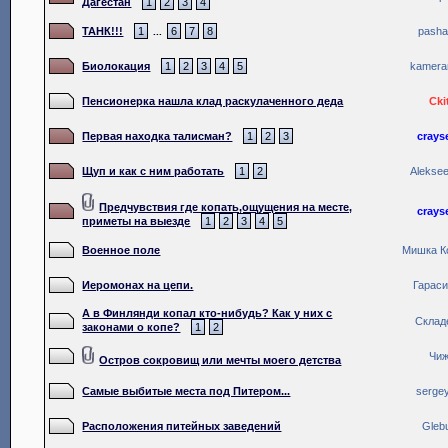
Дагестан
1
2
3
4
ТАНК!!!
1
6
7
8
pash
...
Биолокация
1
2
3
4
5
kamer
Пенсионерка нашла клад раскулаченного деда
Cki
Первая находка талисман?
1
2
3
crays
Щуп и как с ним работать
1
2
Aleksee
Предчувствия где копать,ощущения на месте,
crays
приметы на выезде
1
2
3
4
5
Военное поле
Мишка К
Иеромонах на цепи.
Гараси
А в Финлянди копал кто-нибудь? Как у них с
Склад
законами о копе?
1
2
Чи
Остров сокровищ или мечты моего детства
Самые выбитые места под Питером...
sergey
Расположения питейных заведений
Gleb