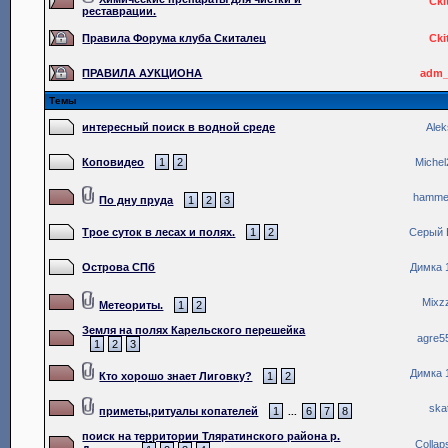
Cki
реставрации.
Правила Форума клуба Скиталец
Cki
ПРАВИЛА АУКЦИОНА
adm_
Темы
интересный поиск в водной среде
Alek
Коповидео
1
2
Michel
hamme
По дну пруда
1
2
3
Трое суток в лесах и полях.
1
2
Серый 
Острова СПб
Димка 
Mixz
Метеориты.
1
2
Земля на полях Карельского перешейка
agre5
1
2
3
Димка 
Кто хорошо знает Лиговку?
1
2
ska
приметы,ритуалы копателей
1
6
7
8
...
поиск на территории Тляратинского района р.
Collap