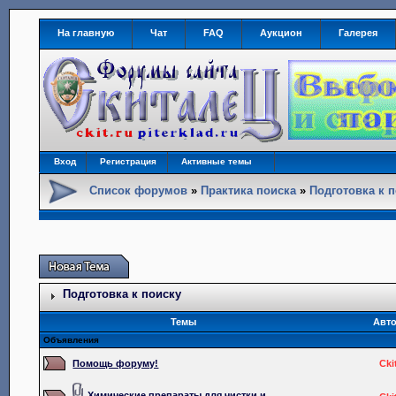
На главную
Чат
FAQ
Аукцион
Галерея
Вход
Регистрация
Активные темы
Список форумов
»
Практика поиска
»
Подготовка к 
Подготовка к поиску
Темы
Авт
Объявления
Помощь форуму!
Cki
Химические препараты для чистки и