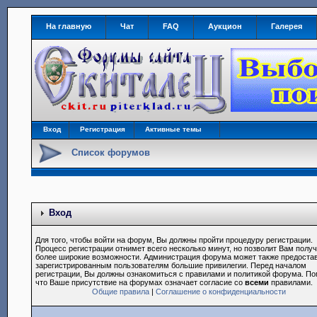
На главную
Чат
FAQ
Аукцион
Галерея
Вход
Регистрация
Активные темы
Список форумов
Вход
Для того, чтобы войти на форум, Вы должны пройти процедуру регистрации.
Процесс регистрации отнимет всего несколько минут, но позволит Вам полу
более широкие возможности. Администрация форума может также предоста
зарегистрированным пользователям большие привилегии. Перед началом
регистрации, Вы должны ознакомиться с правилами и политикой форума. По
что Ваше присутствие на форумах означает согласие со
всеми
правилами.
Общие правила
|
Соглашение о конфиденциальности