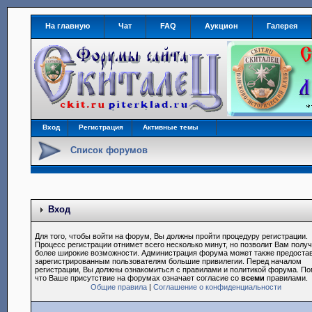
На главную
Чат
FAQ
Аукцион
Галерея
Вход
Регистрация
Активные темы
Список форумов
Вход
Для того, чтобы войти на форум, Вы должны пройти процедуру регистрации.
Процесс регистрации отнимет всего несколько минут, но позволит Вам полу
более широкие возможности. Администрация форума может также предоста
зарегистрированным пользователям большие привилегии. Перед началом
регистрации, Вы должны ознакомиться с правилами и политикой форума. По
что Ваше присутствие на форумах означает согласие со
всеми
правилами.
Общие правила
|
Соглашение о конфиденциальности