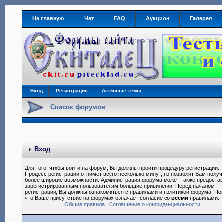
На главную
Чат
FAQ
Аукцион
Галерея
Вход
Регистрация
Активные темы
Список форумов
Вход
Для того, чтобы войти на форум, Вы должны пройти процедуру регистрации.
Процесс регистрации отнимет всего несколько минут, но позволит Вам полу
более широкие возможности. Администрация форума может также предоста
зарегистрированным пользователям большие привилегии. Перед началом
регистрации, Вы должны ознакомиться с правилами и политикой форума. По
что Ваше присутствие на форумах означает согласие со
всеми
правилами.
Общие правила
|
Соглашение о конфиденциальности