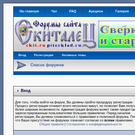
На главную
Чат
FAQ
Аукцион
Галерея
Вход
Регистрация
Активные темы
Список форумов
Вход
Для того, чтобы войти на форум, Вы должны пройти процедуру регистрации.
Процесс регистрации отнимет всего несколько минут, но позволит Вам полу
более широкие возможности. Администрация форума может также предоста
зарегистрированным пользователям большие привилегии. Перед началом
регистрации, Вы должны ознакомиться с правилами и политикой форума. По
что Ваше присутствие на форумах означает согласие со
всеми
правилами.
Общие правила
|
Соглашение о конфиденциальности