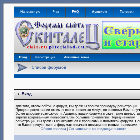
На главную
Чат
FAQ
Аукцион
Галерея
Вход
Регистрация
Активные темы
Список форумов
Вход
Для того, чтобы войти на форум, Вы должны пройти процедуру регистрации.
Процесс регистрации отнимет всего несколько минут, но позволит Вам полу
более широкие возможности. Администрация форума может также предоста
зарегистрированным пользователям большие привилегии. Перед началом
регистрации, Вы должны ознакомиться с правилами и политикой форума. По
что Ваше присутствие на форумах означает согласие со
всеми
правилами.
Общие правила
|
Соглашение о конфиденциальности