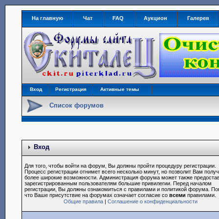
На главную
Чат
FAQ
Аукцион
Галерея
Вход
Регистрация
Активные темы
Список форумов
Вход
Для того, чтобы войти на форум, Вы должны пройти процедуру регистрации.
Процесс регистрации отнимет всего несколько минут, но позволит Вам полу
более широкие возможности. Администрация форума может также предоста
зарегистрированным пользователям большие привилегии. Перед началом
регистрации, Вы должны ознакомиться с правилами и политикой форума. По
что Ваше присутствие на форумах означает согласие со
всеми
правилами.
Общие правила
|
Соглашение о конфиденциальности