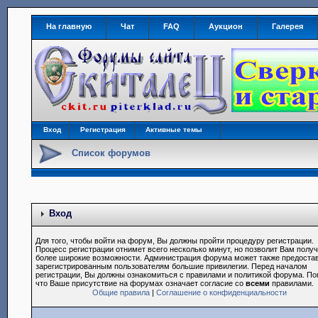
На главную
Чат
FAQ
Аукцион
Галерея
Вход
Регистрация
Активные темы
Список форумов
Вход
Для того, чтобы войти на форум, Вы должны пройти процедуру регистрации.
Процесс регистрации отнимет всего несколько минут, но позволит Вам полу
более широкие возможности. Администрация форума может также предоста
зарегистрированным пользователям большие привилегии. Перед началом
регистрации, Вы должны ознакомиться с правилами и политикой форума. По
что Ваше присутствие на форумах означает согласие со
всеми
правилами.
Общие правила
|
Соглашение о конфиденциальности