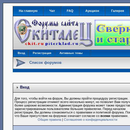
На главную
Чат
FAQ
Аукцион
Галерея
Вход
Регистрация
Активные темы
Список форумов
Вход
Для того, чтобы войти на форум, Вы должны пройти процедуру регистрации.
Процесс регистрации отнимет всего несколько минут, но позволит Вам полу
более широкие возможности. Администрация форума может также предоста
зарегистрированным пользователям большие привилегии. Перед началом
регистрации, Вы должны ознакомиться с правилами и политикой форума. По
что Ваше присутствие на форумах означает согласие со
всеми
правилами.
Общие правила
|
Соглашение о конфиденциальности