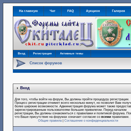
На главную
Чат
FAQ
Аукцион
Галерея
Вход
Регистрация
Активные темы
Список форумов
Вход
Для того, чтобы войти на форум, Вы должны пройти процедуру регистрации.
Процесс регистрации отнимет всего несколько минут, но позволит Вам полу
более широкие возможности. Администрация форума может также предоста
зарегистрированным пользователям большие привилегии. Перед началом
регистрации, Вы должны ознакомиться с правилами и политикой форума. По
что Ваше присутствие на форумах означает согласие со
всеми
правилами.
Общие правила
|
Соглашение о конфиденциальности