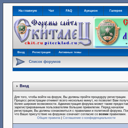
На главную
Чат
FAQ
Аукцион
Галерея
Вход
Регистрация
Активные темы
Список форумов
Вход
Для того, чтобы войти на форум, Вы должны пройти процедуру регистрации.
Процесс регистрации отнимет всего несколько минут, но позволит Вам полу
более широкие возможности. Администрация форума может также предоста
зарегистрированным пользователям большие привилегии. Перед началом
регистрации, Вы должны ознакомиться с правилами и политикой форума. По
что Ваше присутствие на форумах означает согласие со
всеми
правилами.
Общие правила
|
Соглашение о конфиденциальности