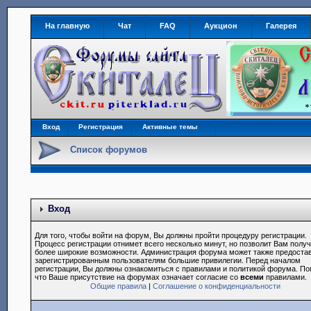
На главную
Чат
FAQ
Аукцион
Галерея
Вход
Регистрация
Активные темы
Список форумов
Вход
Для того, чтобы войти на форум, Вы должны пройти процедуру регистрации.
Процесс регистрации отнимет всего несколько минут, но позволит Вам полу
более широкие возможности. Администрация форума может также предоста
зарегистрированным пользователям большие привилегии. Перед началом
регистрации, Вы должны ознакомиться с правилами и политикой форума. По
что Ваше присутствие на форумах означает согласие со
всеми
правилами.
Общие правила
|
Соглашение о конфиденциальности