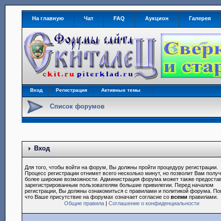
На главную
Чат
FAQ
Аукцион
Галерея
Вход
Регистрация
Активные темы
Список форумов
Вход
Для того, чтобы войти на форум, Вы должны пройти процедуру регистрации.
Процесс регистрации отнимет всего несколько минут, но позволит Вам полу
более широкие возможности. Администрация форума может также предоста
зарегистрированным пользователям большие привилегии. Перед началом
регистрации, Вы должны ознакомиться с правилами и политикой форума. По
что Ваше присутствие на форумах означает согласие со
всеми
правилами.
Общие правила
|
Соглашение о конфиденциальности