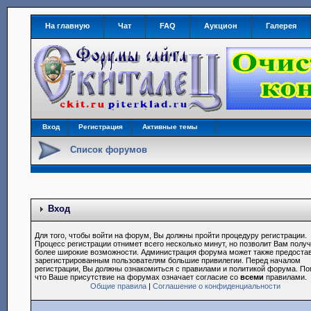
На главную
Чат
FAQ
Аукцион
Галерея
Вход
Регистрация
Активные темы
Список форумов
Вход
Для того, чтобы войти на форум, Вы должны пройти процедуру регистрации.
Процесс регистрации отнимет всего несколько минут, но позволит Вам полу
более широкие возможности. Администрация форума может также предоста
зарегистрированным пользователям большие привилегии. Перед началом
регистрации, Вы должны ознакомиться с правилами и политикой форума. По
что Ваше присутствие на форумах означает согласие со
всеми
правилами.
Общие правила
|
Соглашение о конфиденциальности