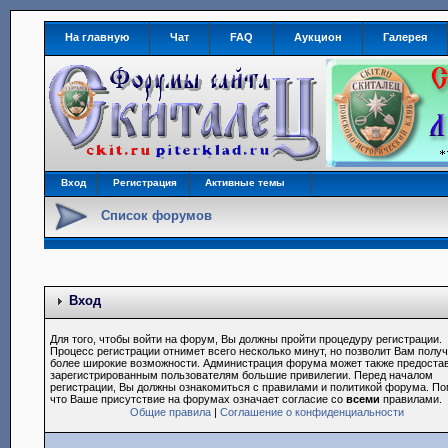
На главную
Чат
FAQ
Аукцион
Галерея
Вход
Регистрация
Активные темы
Список форумов
Вход
Для того, чтобы войти на форум, Вы должны пройти процедуру регистрации.
Процесс регистрации отнимет всего несколько минут, но позволит Вам полу
более широкие возможности. Администрация форума может также предоста
зарегистрированным пользователям большие привилегии. Перед началом
регистрации, Вы должны ознакомиться с правилами и политикой форума. По
что Ваше присутствие на форумах означает согласие со
всеми
правилами.
Общие правила
|
Соглашение о конфиденциальности