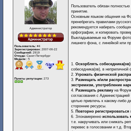
Пользователь обязан полностью 
принятие.
Основным языком общения на Фо
пренебрегать правилами русского
рекомендуется набирать сообще
Администратор
орфографии, и копировать прове
Выкладываемые на Форуме фотог
лишнего фона, с линейкой или п
Пользователь:
#4
Зарегистрирован:
2007-06-22
Сообщений:
2919
Откуда:
Санкт-Петербург
Медали :
5
1.
Оскорблять собеседника(ов)
собеседника(ов), в неприличной 
2.
Угрожать физической распр
Пункты репутации:
273
3.
Размещать и/или распростр
экстремизм, употребление нар
4.
Размещать рекламу
на Форуме
согласования с Администрацией 
целью привлечь к какому-либо д
сторонние ресурсы.
5.
Повторно регистрироваться
6. Злонамеренно
использовать 
т.е. накручивать или снижать ре
перевес в голосовании и т.д. В