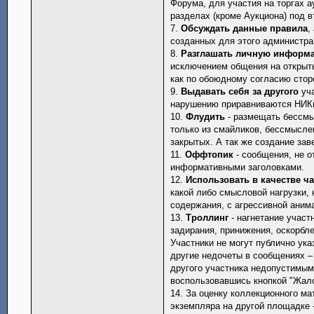
Форума, для участия на торгах 
разделах (кроме Аукциона) под 
7.
Обсуждать данные правила
,
созданных для этого администра
8.
Разглашать личную информ
исключением общения на открыты
как по обоюдному согласию стор
9.
Выдавать себя за другого
уча
нарушению приравниваются НИКи
10.
Флудить
- размещать бессм
только из смайликов, бессмысле
закрытых. А так же создание за
11.
Оффтопик
- сообщения, не о
информативными заголовками.
12.
Использовать в качестве ч
какой либо смысловой нагрузки,
содержания, с агрессивной аним
13.
Троллинг
- нагнетание участ
задирания, принижения, оскорбле
Участники не могут публично ук
другие недочеты в сообщениях –
другого участника недопустимым
воспользовавшись кнопкой "Жал
14. За оценку коллекционного ма
экземпляра на другой площадке 