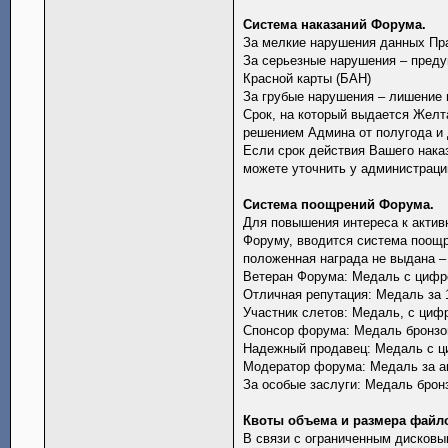
Система наказаний Форума.
За мелкие нарушения данных Пр
За серьезные нарушения – преду
Красной карты (БАН)
За грубые нарушения – лишение 
Срок, на который выдается Желта
решением Админа от полугода и 
Если срок действия Вашего наказ
можете уточнить у администраци
Система поощрений Форума.
Для повышения интереса к актив
Форуму, вводится система поощ
положенная награда не выдана –
Ветеран Форума: Медаль с цифрой
Отличная репутация: Медаль за 
Участник слетов: Медаль, с цифр
Спонсор форума: Медаль бронзов
Надежный продавец: Медаль с ци
Модератор форума: Медаль за ак
За особые заслуги: Медаль бронз
Квоты объема и размера файл
В связи с ограниченным дисковы