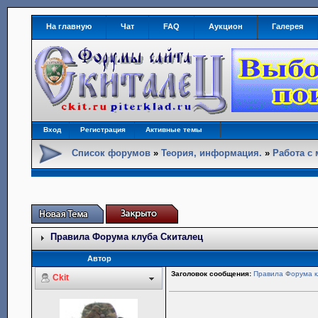
На главную
Чат
FAQ
Аукцион
Галерея
Вход
Регистрация
Активные темы
Список форумов
»
Теория, информация.
»
Работа с
Правила Форума клуба Скиталец
Автор
Заголовок сообщения:
Правила Форума к
Ckit