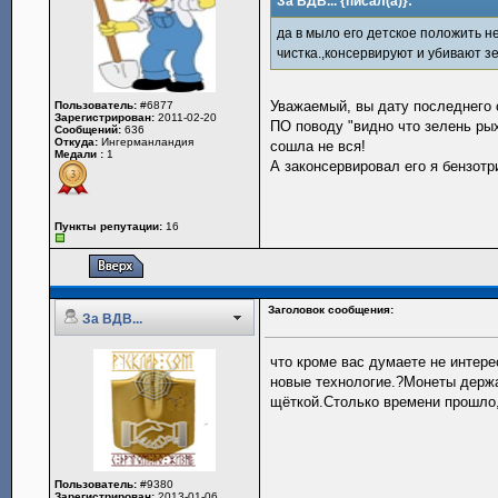
За ВДВ... {писал(а)}:
да в мыло его детское положить н
чистка.,консервируют и убивают з
Уважаемый, вы дату последнего
Пользователь:
#6877
Зарегистрирован:
2011-02-20
ПО поводу "видно что зелень рых
Сообщений:
636
Откуда:
Ингерманландия
сошла не вся!
Медали :
1
А законсервировал его я бензотр
Пункты репутации:
16
Заголовок сообщения:
За ВДВ...
что кроме вас думаете не интере
новые технологие.?Монеты держа
щёткой.Столько времени прошло,
Пользователь:
#9380
Зарегистрирован:
2013-01-06