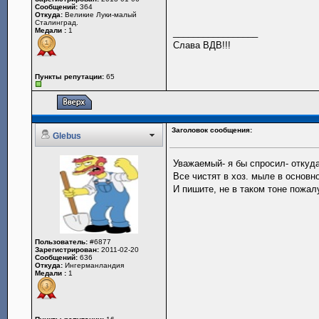
Сообщений:
364
Откуда:
Великие Луки-малый
Сталинград.
Медали :
1
_________________
Слава ВДВ!!!
Пункты репутации:
65
Заголовок сообщения:
Glebus
Уважаемый- я бы спросил- откуд
Все чистят в хоз. мыле в основн
И пишите, не в таком тоне пожал
Пользователь:
#6877
Зарегистрирован:
2011-02-20
Сообщений:
636
Откуда:
Ингерманландия
Медали :
1