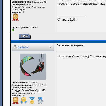
Зарегистрирован:
2013-01-06
требует героев-п.зда рожает муд
Сообщений:
364
Откуда:
Великие Луки-малый
Сталинград.
Медали :
1
_________________
Слава ВДВ!!!
Пункты репутации:
65
Заголовок сообщения:
Bailador
Позитивный человек:) Окружающи
Пользователь:
#5704
Зарегистрирован:
2010-07-19
Сообщений:
4791
Откуда:
Санкт-Петербург, ЛО
Волосовский район.
Медали :
4