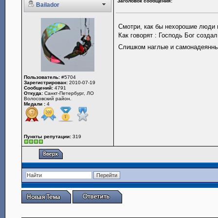
Заголовок сообщения:
Bailador
Смотри, как бы нехорошие люди 
Как говорят : Господь Бог созд
Слишком наглые и самонадеянны
Пользователь:
#5704
Зарегистрирован:
2010-07-19
Сообщений:
4791
Откуда:
Санкт-Петербург, ЛО
Волосовский район.
Медали :
4
Пункты репутации:
319