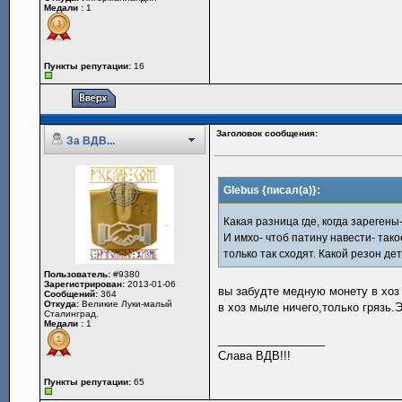
Медали :
1
Пункты репутации:
16
Заголовок сообщения:
За ВДВ...
Glebus {писал(а)}:
Какая разница где, когда зарегены-
И имхо- чтоб патину навести- та
только так сходят. Какой резон дет
Пользователь:
#9380
Зарегистрирован:
2013-01-06
вы забудте медную монету в хоз
Сообщений:
364
Откуда:
Великие Луки-малый
в хоз мыле ничего,только грязь
Сталинград.
Медали :
1
_________________
Слава ВДВ!!!
Пункты репутации:
65