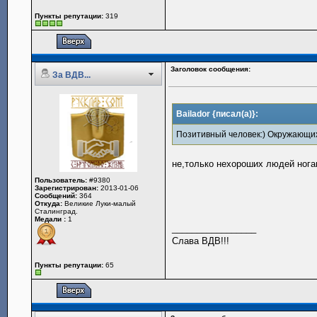
Пункты репутации:
319
Заголовок сообщения:
За ВДВ...
Bailador {писал(а)}:
Позитивный человек:) Окружающих
не,только нехороших людей нога
Пользователь:
#9380
Зарегистрирован:
2013-01-06
Сообщений:
364
Откуда:
Великие Луки-малый
Сталинград.
Медали :
1
_________________
Слава ВДВ!!!
Пункты репутации:
65