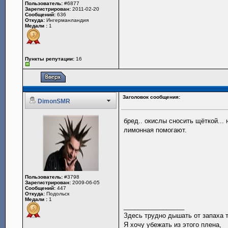
Пользователь:
#6877
Зарегистрирован:
2011-02-20
Сообщений:
636
Откуда:
Ингерманландия
Медали :
1
Пункты репутации:
16
Заголовок сообщения:
DimonSMR
бред.. окислы сносить щёткой... 
лимонная помогают.
Пользователь:
#3798
Зарегистрирован:
2009-06-05
Сообщений:
447
Откуда:
Подольск
Медали :
1
_________________
Здесь трудно дышать от запаха 
Я хочу убежать из этого плена,