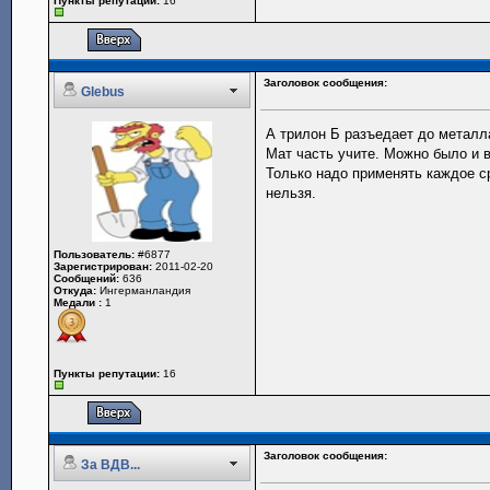
Пункты репутации:
16
Заголовок сообщения:
Glebus
А трилон Б разъедает до металл
Мат часть учите. Можно было и 
Только надо применять каждое с
нельзя.
Пользователь:
#6877
Зарегистрирован:
2011-02-20
Сообщений:
636
Откуда:
Ингерманландия
Медали :
1
Пункты репутации:
16
Заголовок сообщения:
За ВДВ...