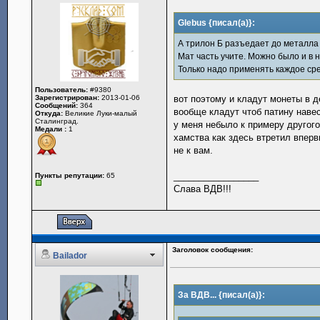
Glebus {писал(а)}:
А трилон Б разъедает до металла
Мат часть учите. Можно было и в 
Только надо применять каждое сре
Пользователь:
#9380
Зарегистрирован:
2013-01-06
вот поэтому и кладут монеты в д
Сообщений:
364
вообще кладут чтоб патину навес
Откуда:
Великие Луки-малый
Сталинград.
у меня небыло к примеру другого
Медали :
1
хамства как здесь втретил впер
не к вам.
_________________
Пункты репутации:
65
Слава ВДВ!!!
Заголовок сообщения:
Bailador
За ВДВ... {писал(а)}: