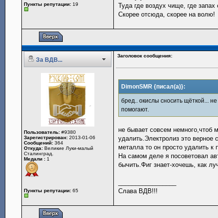
Пункты репутации:
19
Туда где воздух чище, где запах
Скорее отсюда, скорее на волю!
Заголовок сообщения:
За ВДВ...
DimonSMR {писал(а)}:
бред.. окислы сносить щёткой... н
помогают.
не бывает совсем немного,чтоб 
Пользователь:
#9380
Зарегистрирован:
2013-01-06
удалить.Электролиз это верное 
Сообщений:
364
металла то он просто удалить к 
Откуда:
Великие Луки-малый
Сталинград.
На самом деле я посоветовал ав
Медали :
1
бычить.Фиг знает-хочешь, как лу
_________________
Слава ВДВ!!!
Пункты репутации:
65