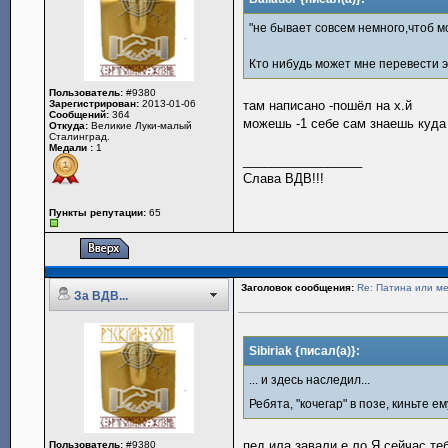
"не бывает совсем немного,чтоб м
Кто нибудь может мне перевести э
Пользователь:
#9380
Зарегистрирован:
2013-01-06
там написано -пошёл на х.й
Сообщений:
364
можешь -1 себе сам знаешь куда 
Откуда:
Великие Луки-малый
Сталинград.
Медали :
1
_________________
Слава ВДВ!!!
Пункты репутации:
65
Заголовок сообщения:
Re: Патина или м
За ВДВ...
Sibiriak {писал(а)}:
... и здесь наследил...
Ребята, "кочегар" в позе, киньте е
пед.ила завали е.ло.Я сейчас те
Пользователь:
#9380