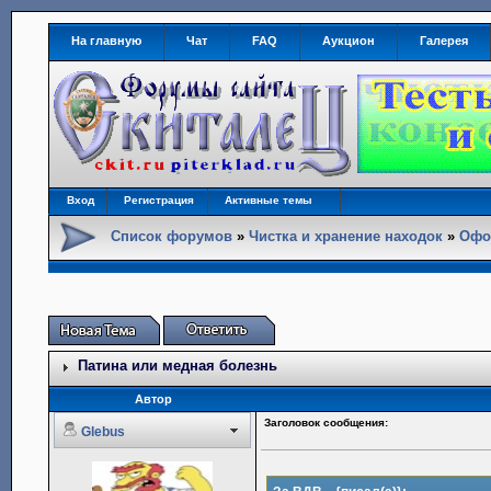
На главную
Чат
FAQ
Аукцион
Галерея
Вход
Регистрация
Активные темы
Список форумов
»
Чистка и хранение находок
»
Офо
Патина или медная болезнь
Автор
Заголовок сообщения:
Glebus