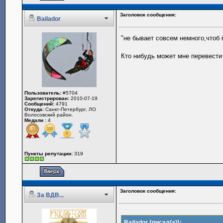
Заголовок сообщения:
Bailador
"не бывает совсем немного,чтоб
Кто нибудь может мне перевести 
Пользователь:
#5704
Зарегистрирован:
2010-07-19
Сообщений:
4791
Откуда:
Санкт-Петербург, ЛО
Волосовский район.
Медали :
4
Пункты репутации:
319
Заголовок сообщения:
За ВДВ...
Bailador {писал(а)}: