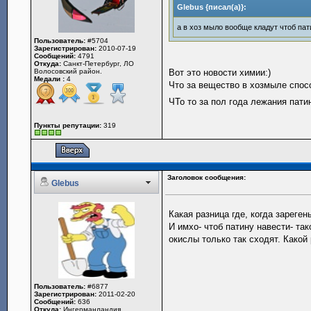
Glebus {писал(а)}:
а в хоз мыло вообще кладут чтоб пат
Пользователь:
#5704
Зарегистрирован:
2010-07-19
Сообщений:
4791
Откуда:
Санкт-Петербург, ЛО
Волосовский район.
Вот это новости химии:)
Медали :
4
Что за вещество в хозмыле спос
ЧТо то за пол года лежания пати
Пункты репутации:
319
Заголовок сообщения:
Glebus
Какая разница где, когда зареген
И имхо- чтоб патину навести- т
окислы только так сходят. Какой 
Пользователь:
#6877
Зарегистрирован:
2011-02-20
Сообщений:
636
Откуда:
Ингерманландия