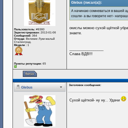
Glebus {писал(а)}:
А начинаю сомневаться в вашей а
сошли- а вы говорите нет- напраш
окислы можно сухой щёткой убрат
Пользователь:
#9380
Зарегистрирован:
2013-01-06
знаете.
Сообщений:
364
Откуда:
Великие Луки-малый
Сталинград.
Медали :
1
_________________
Слава ВДВ!!!
Пункты репутации:
65
Заголовок сообщения:
Glebus
Сухой щёткой- ну ну... Удачи