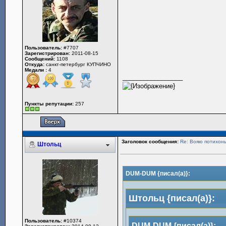
Пользователь:
#7707
Зарегистрирован:
2011-08-15
Сообщений:
1108
Откуда:
санкт-петербург КУПЧИНО
Медали :
4
_________________
Пункты репутации:
257
Заголовок сообщения:
Re: Вояю потихонь
Штольц
DUM-DUM {писал(а)}:
Штольц {писал(а)}:
Пользователь:
#10374
DUM-DUM {писал(а)}: