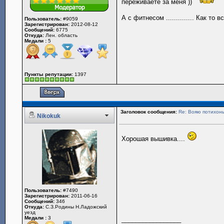
переживаете за меня ))
А с фитнесом .............. Как то
Пользователь:
#9059
Зарегистрирован:
2012-08-12
Сообщений:
6775
Откуда:
Лен. область
Медали :
5
Пункты репутации:
1397
Заголовок сообщения:
Re: Вояю потихонь
Nikokuk
Хорошая вышивка....
Пользователь:
#7490
Зарегистрирован:
2011-06-16
Сообщений:
346
Откуда:
С.З.Родины Н.Ладожский
уезд
Медали :
3
_________________