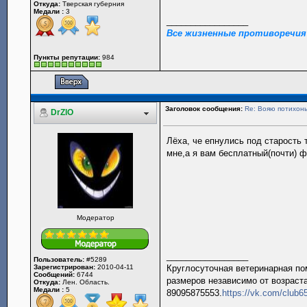
Откуда:
Тверская губерния
Медали :
3
_________________
Все жизненные противоречия
Пункты репутации:
984
Заголовок сообщения:
Re: Вояю потихонь
DrZlO
Лёха, че епнулись под старость 
мне,а я вам бесплатный(почти) ф
Модератор
_________________
Пользователь:
#5289
Зарегистрирован:
2010-04-11
Круглосуточная ветеринарная пом
Сообщений:
6744
размеров независимо от возраста
Откуда:
Лен. Область.
Медали :
5
89095875553.
https://vk.com/club