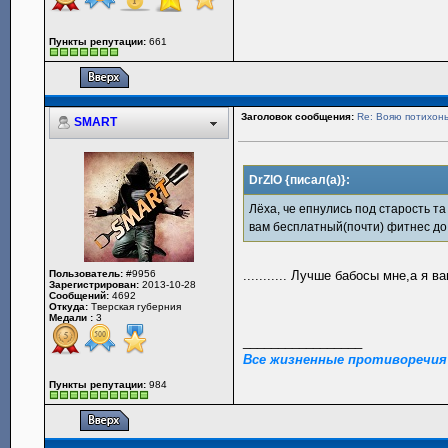
Пункты репутации:
661
Заголовок сообщения:
Re: Вояю потихонь
SMART
DrZlO {писал(а)}:
Лёха, че епнулись под старость та
вам бесплатный(почти) фитнес до
Пользователь:
#9956
........... Лучше бабосы мне,а я
Зарегистрирован:
2013-10-28
Сообщений:
4692
Откуда:
Тверская губерния
Медали :
3
_________________
Все жизненные противоречия
Пункты репутации:
984