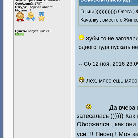
Зарегистрирован:
2014-09-12
Сообщений:
1787
Откуда:
Тверская область
Медали :
3
Гыыы )))))))))))))) Олега )
Качалку , вместе с Жинкой 
Пункты репутации:
210
Зубы то не заговар
одного туда пускать н
-- Сб 12 ноя, 2016 23:0
Лёх, мясо ешь,мясо,
Да вчера 
затесалась )))))) Как 
Оборжался , как они
усё !!! Писец ! Моя з