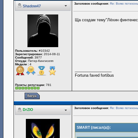
Заголовок сообщения:
Re: Вояю потихонь
Shadow47
Ща создам тему"Лёхин финтенес 
Пользователь:
#10342
Зарегистрирован:
2014-08-11
Сообщений:
3977
Откуда:
Питер-Кингисепп
Медали :
4
_________________
Fortuna faved fortibus
Пункты репутации:
781
Заголовок сообщения:
Re: Вояю потихонь
DrZlO
SMART {писал(а)}: