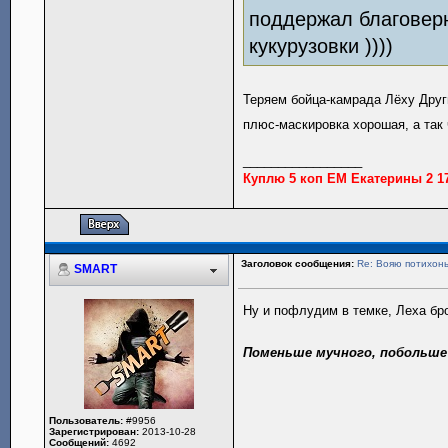
поддержал благовер
кукурузовки ))))
Теряем бойца-камрада Лёху Други
плюс-маскировка хорошая, а так
_________________
Куплю 5 коп ЕМ Екатерины 2 17
Заголовок сообщения:
Re: Вояю потихонь
SMART
Ну и пофлудим в темке, Леха бро
Поменьше мучного, побольше
Пользователь:
#9956
Зарегистрирован:
2013-10-28
Сообщений:
4692