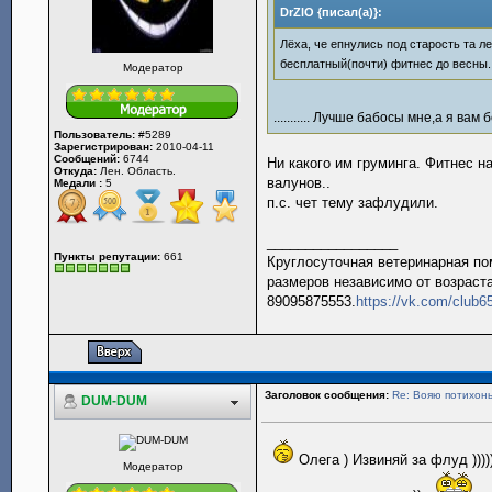
DrZlO {писал(а)}:
Лёха, че епнулись под старость та л
бесплатный(почти) фитнес до весны.
Модератор
........... Лучше бабосы мне,а я в
Пользователь:
#5289
Зарегистрирован:
2010-04-11
Сообщений:
6744
Ни какого им груминга. Фитнес н
Откуда:
Лен. Область.
валунов..
Медали :
5
п.с. чет тему зафлудили.
_________________
Пункты репутации:
661
Круглосуточная ветеринарная пом
размеров независимо от возраста
89095875553.
https://vk.com/club
Заголовок сообщения:
Re: Вояю потихонь
DUM-DUM
Олега ) Извиняй за флуд ))))))
Модератор