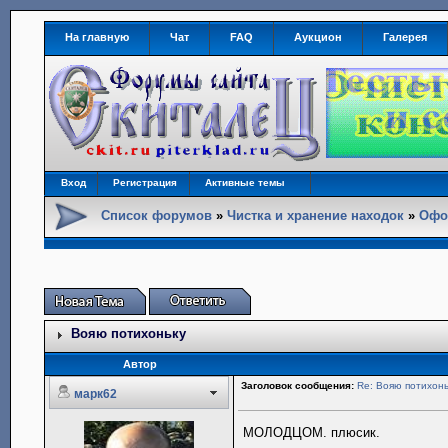
На главную
Чат
FAQ
Аукцион
Галерея
Вход
Регистрация
Активные темы
Список форумов
»
Чистка и хранение находок
»
Офо
Вояю потихоньку
Автор
Заголовок сообщения:
Re: Вояю потихонь
марк62
МОЛОДЦОМ. плюсик.