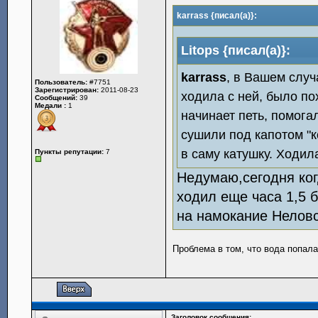
karrass {писал(а)}:
Litops {писал(а)}:
karrass
, в Вашем случ
Пользователь:
#7751
Зарегистрирован:
2011-08-23
ходила с ней, было п
Сообщений:
39
Медали :
1
начинает петь, помога
сушили под капотом "к
в саму катушку. Ходил
Пункты репутации:
7
Недумаю,сегодня ког
ходил еще часа 1,5 
на намокание Неловс
Проблема в том, что вода попала
Заголовок сообщения: