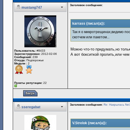
Заголовок сообщения:
mustang747
karrass {писал(а)}:
Так я о микротрещинах,видимо по
скотчем или пакетом...
Можно что-то придумать,но тольк
Пользователь:
#8433
Зарегистрирован:
2012-02-06
А вот бокситкой пролить,или че
Сообщений:
239
Откуда:
Подпорожье
Медали :
2
Пункты репутации:
22
Заголовок сообщения:
Re: Накрылась Nel
sseregabat
V.Strelok {писал(а)}: