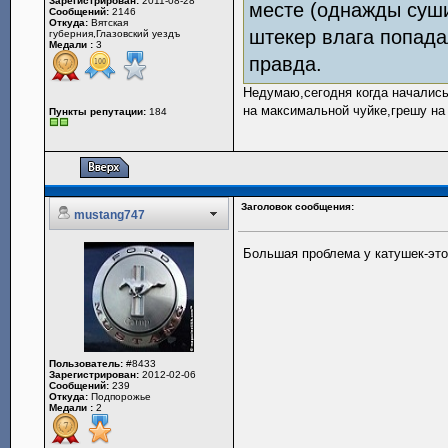
Зарегистрирован:
2011-08-28
месте (однажды сушил
Сообщений:
2146
Откуда:
Вятская
штекер влага попада
губерния,Глазовский уездъ
Медали :
3
правда.
Недумаю,сегодня когда начались
на максимальной чуйке,грешу на
Пункты репутации:
184
Заголовок сообщения:
mustang747
Большая проблема у катушек-эт
Пользователь:
#8433
Зарегистрирован:
2012-02-06
Сообщений:
239
Откуда:
Подпорожье
Медали :
2