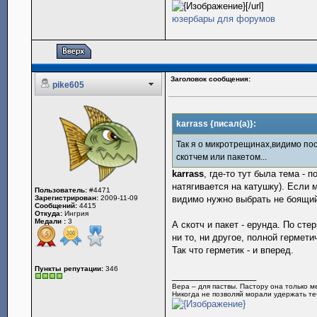
[/url]
юзербары для форумов
Заголовок сообщения:
pike605
karrass {писал(а)}:
Так я о микротрещинах,видимо по
скотчем или пакетом...
karrass
, где-то тут была тема - 
натягивается на катушку). Если
Пользователь:
#4471
Зарегистрирован:
2009-11-09
видимо нужно выбрать не боящий
Сообщений:
4415
Откуда:
Ингрия
Медали :
3
А скотч и пакет - ерунда. По сте
ни то, ни другое, полной гермети
Так что герметик - и вперед.
Пункты репутации:
346
_________________
Вера – для паствы. Пастору она только 
Никогда не позволяй морали удержать теб