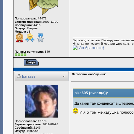
Пользователь:
#4471
Зарегистрирован:
2009-11-09
Сообщений:
4415
Откуда:
Ингрия
Медали :
3
_________________
Вера – для паствы. Пастору она только 
Никогда не позволяй морали удержать теб
Пункты репутации:
346
Заголовок сообщения:
karrass
pike605 {писал(а)}:
Да какой там конденсат в штекере
И я о том же,катушка полюб
Пользователь:
#7778
Зарегистрирован:
2011-08-28
Сообщений:
2146
Откуда:
Вятская