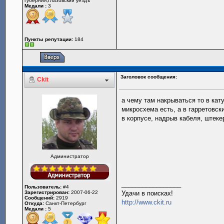
губерния,Глазовский уездъ
Медали :
3
Пункты репутации:
184
Заголовок сообщения:
Ckit
а чему там накрываться то в кат
микросхема есть, а в гарретовск
в корпусе, надрыв кабеля, штек
Администратор
_________________
Пользователь:
#4
Зарегистрирован:
2007-06-22
Удачи в поисках!
Сообщений:
2919
http://www.ckit.ru
Откуда:
Санкт-Петербург
Медали :
5