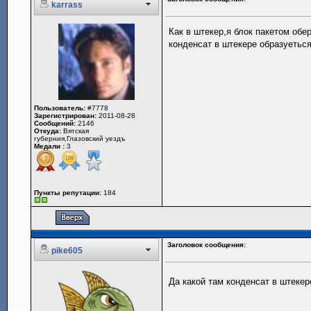
karrass
Как в штекер,я блок пакетом обе
конденсат в штекере образуетьс
Пользователь:
#7778
Зарегистрирован:
2011-08-28
Сообщений:
2146
Откуда:
Вятская
губерния,Глазовский уездъ
Медали :
3
Пункты репутации:
184
Заголовок сообщения:
pike605
Да какой там конденсат в штекер