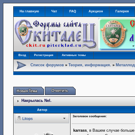
На главную
Чат
FAQ
Аукцион
Галерея
Вход
Регистрация
Активные темы
Список форумов
»
Теория, информация.
»
Металлод
Накрылась Nel.
Автор
Заголовок сообщения:
Litops
karrass
, в Вашем случае больше 