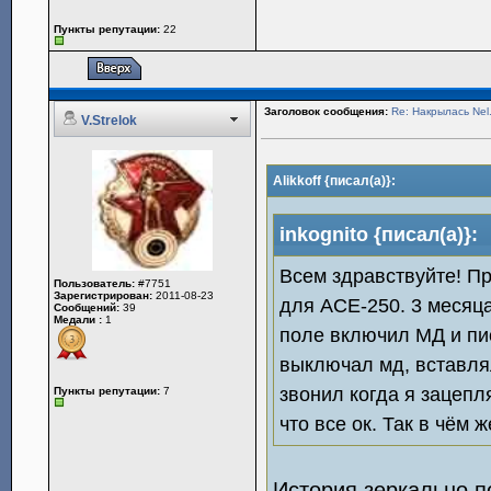
Пункты репутации:
22
Заголовок сообщения:
Re: Накрылась Nel
V.Strelok
Alikkoff {писал(а)}:
inkognito {писал(а)}:
Всем здравствуйте! Пр
Пользователь:
#7751
Зарегистрирован:
2011-08-23
для АСЕ-250. 3 месяца
Сообщений:
39
Медали :
1
поле включил МД и пис
выключал мд, вставлял
звонил когда я зацепл
Пункты репутации:
7
что все ок. Так в чём 
История зеркально п