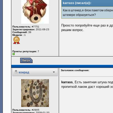
karrass {писал(а)}:
Как в штекер,я блок пакетом обер
штекере образуеться?
Проосто попробуйте еще раз в др
Пользователь:
#7751
Зарегистрирован:
2011-08-23
решим вопрос.
Сообщений:
39
Медали :
1
Пункты репутации:
7
Заголовок сообщения:
конрад
karrass
, Есть занятная штука п
пропиткой лаком даст хороший э
Пользователь:
#2905
Зарегистрирован:
2009-01-20