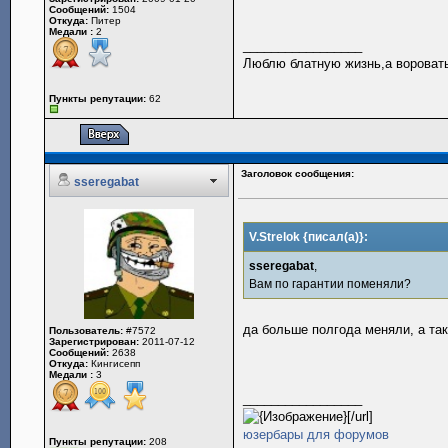
Сообщений:
1504
Откуда:
Питер
Медали :
2
_________________
Люблю блатную жизнь,а воровать
Пункты репутации:
62
Заголовок сообщения:
sseregabat
V.Strelok {писал(а)}:
sseregabat
,
Вам по гарантии поменяли?
да больше полгода меняли, а та
Пользователь:
#7572
Зарегистрирован:
2011-07-12
Сообщений:
2638
Откуда:
Кингисепп
Медали :
3
_________________
[/url]
юзербары для форумов
Пункты репутации:
208