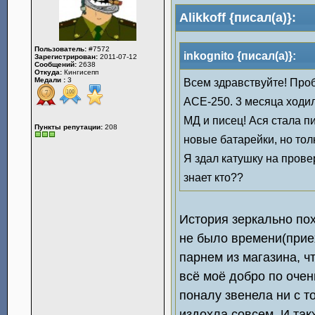
Alikkoff {писал(а)}:
Пользователь:
#7572
inkognito {писал(а)}:
Зарегистрирован:
2011-07-12
Сообщений:
2638
Откуда:
Кингисепп
Медали :
3
Всем здравствуйте! Проб
АСЕ-250. 3 месяца ходил
МД и писец! Ася стала п
Пункты репутации:
208
новые батарейки, но толк
Я здал катушку на прове
знает кто??
История зеркально пох
не было времени(приех
парнем из магазина, 
всё моё добро по очен
поналу звенела ни с то
издохла совсем. И так