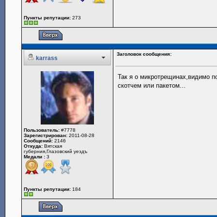
Пункты репутации:
273
Заголовок сообщения:
karrass
Так я о микротрещинах,видимо п
скотчем или пакетом...
Пользователь:
#7778
Зарегистрирован:
2011-08-28
Сообщений:
2146
Откуда:
Вятская
губерния,Глазовский уездъ
Медали :
3
Пункты репутации:
184