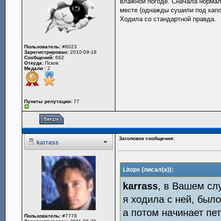
влажной погоде. Сначала нормал
месте (однажды сушили под капот
Ходила со стандартной правда.
Пользователь:
#6023
Зарегистрирован:
2010-09-18
Сообщений:
662
Откуда:
Псков
Медали :
2
Пункты репутации:
77
Заголовок сообщения:
karrass
Litops {писал(а)}:
karrass
, в Вашем сл
я ходила с ней, был
а потом начинает пе
Пользователь:
#7778