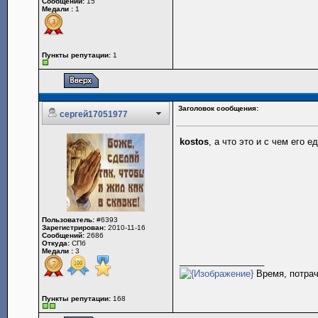
Сообщений:
15
Медали :
1
Пункты репутации:
1
Заголовок сообщения:
сергей17051977
kostos
, а что это и с чем его е
Пользователь:
#6393
Зарегистрирован:
2010-11-16
Сообщений:
2686
Откуда:
СПб
Медали :
3
_________________
Время, потрач
Пункты репутации:
168