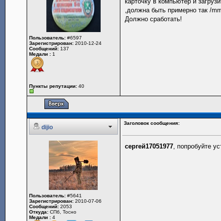
карточку в компьютер и загруз
,должна быть примерно так /mm
Должно сработать!
Пользователь:
#6597
Зарегистрирован:
2010-12-24
Сообщений:
137
Медали :
1
Пункты репутации:
40
Заголовок сообщения:
dijio
сергей17051977
, попробуйте ус
Пользователь:
#5641
Зарегистрирован:
2010-07-06
Сообщений:
2053
Откуда:
СПб, Тосно
Медали :
4