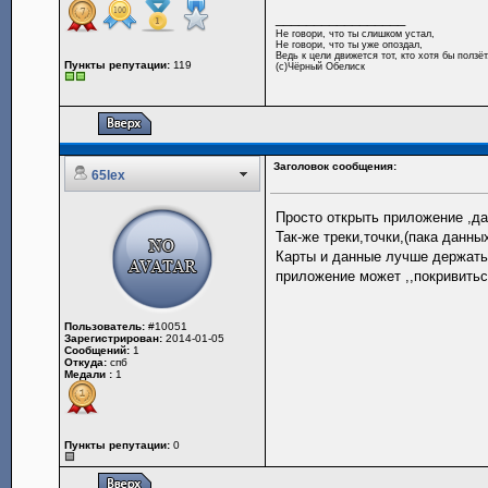
_________________
Не говори, что ты слишком устал,
Не говори, что ты уже опоздал,
Ведь к цели движется тот, кто хотя бы ползёт
Пункты репутации:
119
(с)Чёрный Обелиск
Заголовок сообщения:
65lex
Просто открыть приложение ,дал
Так-же треки,точки,(пака данных
Карты и данные лучше держать 
приложение может ,,покривитьс
Пользователь:
#10051
Зарегистрирован:
2014-01-05
Сообщений:
1
Откуда:
спб
Медали :
1
Пункты репутации:
0