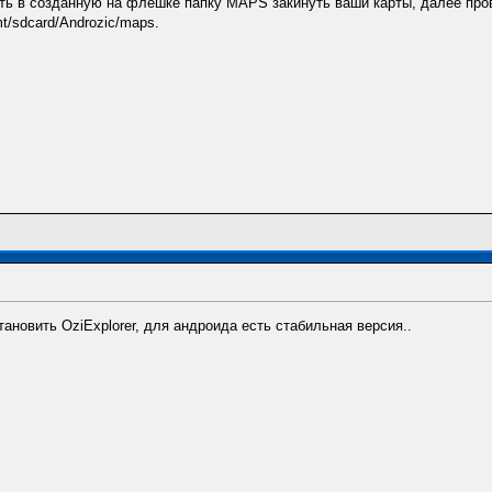
ить в созданную на флешке папку MAPS закинуть ваши карты, далее про
t/sdcard/Androzic/maps.
тановить OziExplorer, для андроида есть стабильная версия..