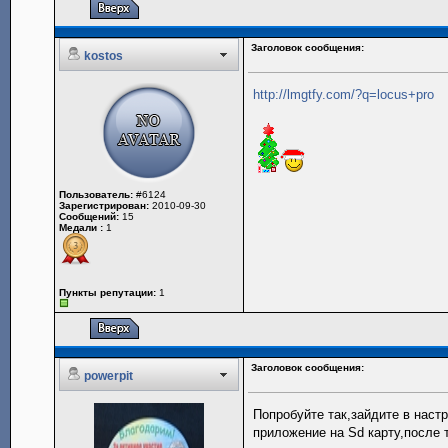
Заголовок сообщения:
kostos
http://lmgtfy.com/?q=locus+pro
Пользователь:
#6124
Зарегистрирован:
2010-09-30
Сообщений:
15
Медали :
1
Пункты репутации:
1
Заголовок сообщения:
powerpit
Попробуйте так,зайдите в наст
приложение на Sd карту,после 