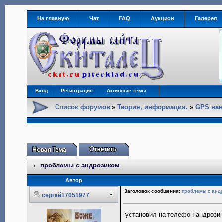
На главную
Чат
FAQ
Аукцион
Галерея
Вход
Регистрация
Активные темы
Список форумов
»
Теория, информация.
»
GPS нав
проблемы с андрозиком
Автор
Заголовок сообщения:
проблемы с анд
сергей17051977
установил на телефон андрозик,