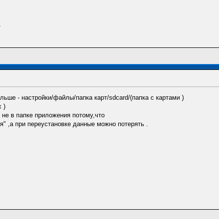
.
ьше - настройки/файлы/папка карт/sdcard/(папка с картами )
 )
не в папке приложения потому,что
я" ,а при переустановке данные можно потерять .