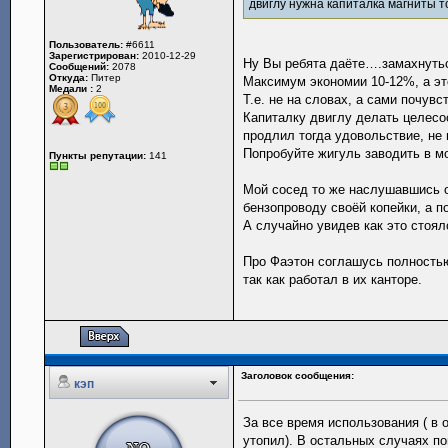
двиглу нужна капиталка магниты т
Пользователь:
#6611
Зарегистрирован:
2010-12-29
Ну Вы ребята даёте….замахнутьс
Сообщений:
2078
Откуда:
Питер
Максимум экономии 10-12%, а эт
Медали :
2
Т.е. не на словах, а сами почувс
Капиталку двиглу делать целесоо
продлил тогда удовольствие, не 
Попробуйте жигуль заводить в мо
Пункты репутации:
141
Мой сосед то же наслушавшись о
бензопроводу своёй копейки, а п
А случайно увидев как это стоял
Про Фаэтон соглашусь полность
так как работал в их канторе.
Заголовок сообщения:
кэп
За все время использования ( в
утопил). В остальных случаях п