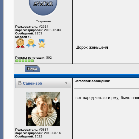
Старожил
Пользователь:
#2614
Зарегистрирован:
2008-12-03
Сообщений:
8253
Медали :
3
_________________
Шорох женьшеня
Пункты репутации:
502
Заголовок сообщения:
Санек-spb
вот народ читаю и ржу, было нап
Пользователь:
#5837
Зарегистрирован:
2010-08-16
Сообщений:
1522