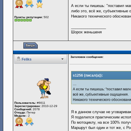
А если ты пишешь: "поставил маг
либо это, всё же, субъективные
Никакого технического обоснован
Пункты репутации:
502
_________________
Шорох женьшеня
Заголовок сообщения:
Feliks
s1256 {писал(а)}:
....
А если ты пишешь: "поставил магн
всё же, субъективные ощущения.
Никакого технического обосновани
Пользователь:
#6611
Зарегистрирован:
2010-12-29
Сообщений:
2078
Я в данном случае не уговарива
Откуда:
Питер
Медали :
2
Я поделился практическим испол
По мотоциклу, на все 100% полу
Маршрут был один и тот же, с Р