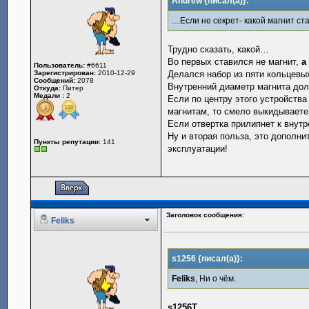
Andrew {писал(а)}:
....Если не секрет- какой магнит с
Трудно сказать, какой…
Во первых ставился не магнит,
а
Пользователь:
#6611
Зарегистрирован:
2010-12-29
Делался набор из пяти кольцевы
Сообщений:
2078
Внутренний диаметр магнита дол
Откуда:
Питер
Медали :
2
Если по центру этого устройства
магнитам, то смело выкидываете
Если отвертка прилипнет к внутр
Ну и вторая польза, это дополн
Пункты репутации:
141
эксплуатации!
Заголовок сообщения:
Feliks
s1256 {писал(а)}:
Feliks
, Ни о чём.
s1256Т