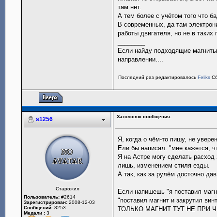
там нет.
А тем более с учётом того что б
В современных, да там электрон
работы двигателя, но не в таких 
________
Если найду подходящие магниты,
направлении....
Последний раз редактировалось
Feliks
Сб
Заголовок сообщения:
s1256
Я, когда о чём-то пишу, не увере
Ели бы написал: "мне кажется, чт
Я на Астре могу сделать расход 
лишь, изменением стиля езды.
А так, как за рулём досточно давн
Старожил
Если напишешь "я поставил магни
Пользователь:
#2614
"поставил магнит и закрутил вин
Зарегистрирован:
2008-12-03
Сообщений:
8253
ТОЛЬКО МАГНИТ ТУТ НЕ ПРИ Ч
Медали :
3