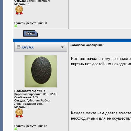
Откуда:
Sankt-Petersburg
Медали :
1
Пункты репутации:
38
Заголовок сообщения:
КАЗАХ
Вот- вот начал я тему про поис
впрямь нет достойных находок и
Пользователь:
#6575
Зарегистрирован:
2010-12-18
Сообщений:
165
Откуда:
Губерния Ямбург
Ленинградская обл.
Медали :
1
_________________
Каждая мечта нам даётся вместе
необходимыми для её осуществл
Пункты репутации:
12