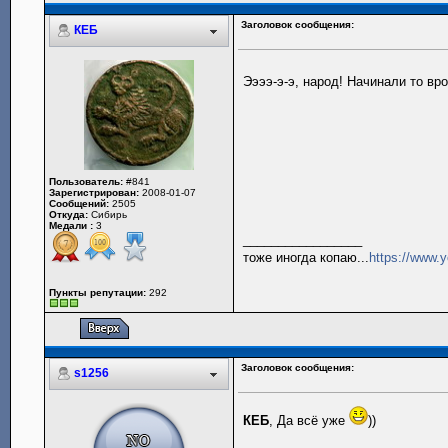
Заголовок сообщения:
КЕБ
Ээээ-э-э, народ! Начинали то вро
Пользователь:
#841
Зарегистрирован:
2008-01-07
Сообщений:
2505
Откуда:
Сибирь
Медали :
3
_________________
тоже иногда копаю...
https://www.
Пункты репутации:
292
Заголовок сообщения:
s1256
КЕБ
, Да всё уже
))