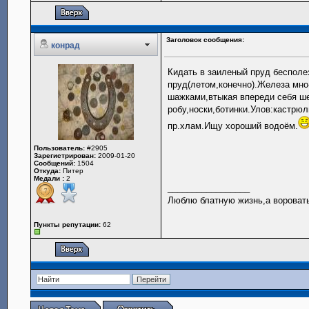
Заголовок сообщения:
конрад
Кидать в заиленый пруд бесполе
пруд(летом,конечно).Железа мно
шажками,втыкая впереди себя ше
робу,носки,ботинки.Улов:кастрю
пр.хлам.Ищу хороший водоём.
Пользователь:
#2905
Зарегистрирован:
2009-01-20
Сообщений:
1504
Откуда:
Питер
Медали :
2
_________________
Люблю блатную жизнь,а воровать
Пункты репутации:
62