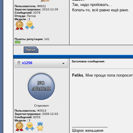
Так, надо пробовать…
Пользователь:
#6611
Зарегистрирован:
2010-12-29
Копать-то, всё равно ещё рано.
Сообщений:
2078
Откуда:
Питер
Медали :
2
Пункты репутации:
141
Заголовок сообщения:
s1256
Feliks
, Мне проще попа попросит
Старожил
Пользователь:
#2614
Зарегистрирован:
2008-12-03
Сообщений:
8253
Медали :
3
_________________
Шорох женьшеня