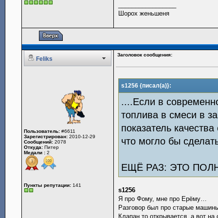
_________________
Шорох женьшеня
Заголовок сообщения:
Feliks
s1256 {писал(а)}:
....Если в современ
топлива в смеси в з
показатель качества 
Пользователь:
#6611
Зарегистрирован:
2010-12-29
что могло бы сделать
Сообщений:
2078
Откуда:
Питер
Медали :
2
ЕЩЁ РАЗ: ЭТО ПОЛ
Пункты репутации:
141
s1256
Я про Фому, мне про Ерёму…
Разговор был про старые машины,
Клапан то открывается, а вот на