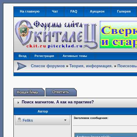
На главную
Чат
FAQ
Аукцион
Галерея
Вход
Регистрация
Активные темы
Список форумов
»
Теория, информация.
»
Поисковы
Поиск магнитом. А как на практике?
Автор
Заголовок сообщения:
Feliks