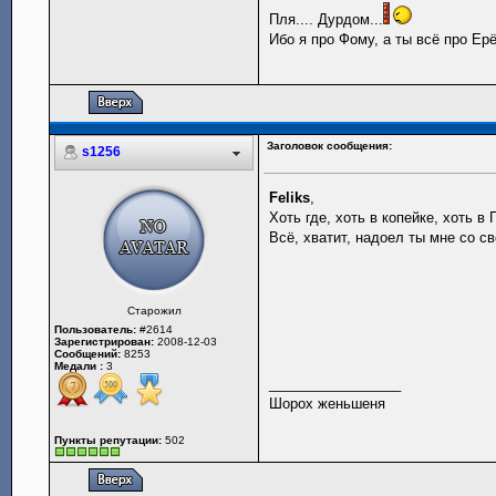
Пля.... Дурдом...
Ибо я про Фому, а ты всё про Е
Заголовок сообщения:
s1256
Feliks
,
Хоть где, хоть в копейке, хот
Всё, хватит, надоел ты мне со с
Старожил
Пользователь:
#2614
Зарегистрирован:
2008-12-03
Сообщений:
8253
Медали :
3
_________________
Шорох женьшеня
Пункты репутации:
502