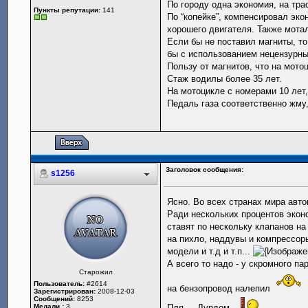
По городу одна экономия, на тра
Пункты репутации:
141
По “копейке”, компенсировал эко
хорошего двигателя. Также мота
Если бы не поставил магниты, то
бы с использованием нецензурн
Пользу от магнитов, что на мото
Стаж водилы более 35 лет.
На мотоцикле с номерами 10 лет,
Педаль газа соответственно жму,
Заголовок сообщения:
s1256
Ясно. Во всех странах мира авто
Ради нескольких процентов экон
ставят по нескольку клапанов н
на пихло, наддувы и компрессор
модели и т.д и т.п...
А всего то надо - у скромного па
Старожил
Пользователь:
#2614
на бензопровод налепил
Зарегистрирован:
2008-12-03
Сообщений:
8253
Медали :
3
Пля.... Дурдом...