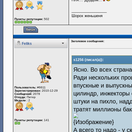
_________________
Шорох женьшеня
Пункты репутации:
502
Заголовок сообщения:
Feliks
s1256 {писал(а)}:
Ясно. Во всех страна
Ради нескольких про
впускные и выпускны
Пользователь:
#6611
Зарегистрирован:
2010-12-29
цилиндр, инжекторы 
Сообщений:
2078
Откуда:
Питер
штуки на пихло, над
Медали :
2
тратят миллионы бакс
Пункты репутации:
141
А всего то надо - у 