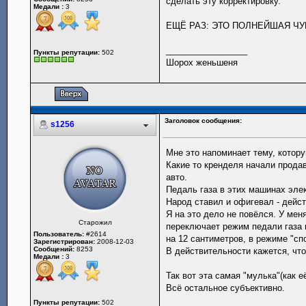
сделать эту корректировку.
Медали :
3
ЕЩЁ РАЗ: ЭТО ПОЛНЕЙШАЯ ЧУ
_________________
Пункты репутации:
502
Шорох женьшеня
Заголовок сообщения:
s1256
Мне это напоминает тему, котор
Какие то кренделя начали продав
авто.
Педаль газа в этих машинах элект
Народ ставил и офигевал - дейст
Я на это дело не повёлся. У мен
Старожил
переключает режим педали газа в
Пользователь:
#2614
на 12 сантиметров, в режиме "спо
Зарегистрирован:
2008-12-03
Сообщений:
8253
В действительности кажется, чт
Медали :
3
Так вот эта самая "мулька"(как 
Всё остальное субъективно.
Пункты репутации:
502