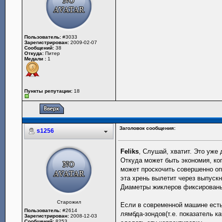
Пользователь:
#3033
Зарегистрирован:
2009-02-07
Сообщений:
38
Откуда:
Питер
Медали :
1
Пункты репутации:
18
Заголовок сообщения:
s1256
Feliks
, Слушай, хватит. Это уже
Откуда может быть экономия, ко
может проскочить совершенно оп
эта хрень вылетит через выпускн
Диаметры жиклеров фиксированы,
Старожил
Если в современной машине есть
Пользователь:
#2614
лямбда-зондов(т.е. показатель к
Зарегистрирован:
2008-12-03
Сообщений:
8253