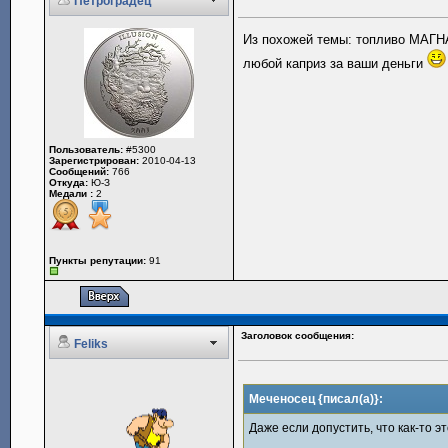
Петроградец
Из похожей темы: топливо МАГНА
любой каприз за ваши деньги
Пользователь:
#5300
Зарегистрирован:
2010-04-13
Сообщений:
766
Откуда:
Ю-З
Медали :
2
Пункты репутации:
91
Заголовок сообщения:
Feliks
Меченосец {писал(а)}:
Даже если допустить, что как-то э