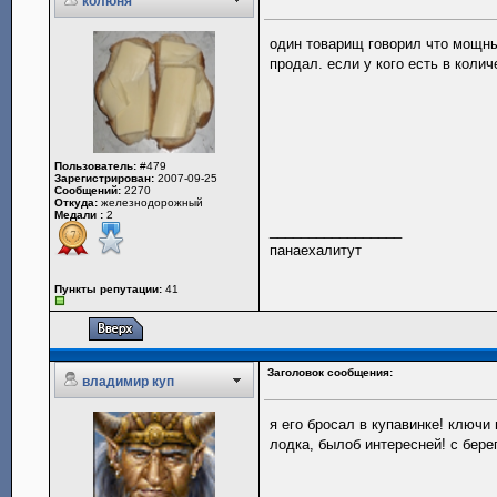
колюня
один товарищ говорил что мощны
продал. если у кого есть в колич
Пользователь:
#479
Зарегистрирован:
2007-09-25
Сообщений:
2270
Откуда:
железнодорожный
Медали :
2
_________________
панаехалитут
Пункты репутации:
41
Заголовок сообщения:
владимир куп
я его бросал в купавинке! ключи
лодка, былоб интересней! с бере