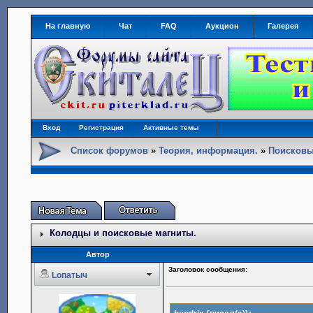
На главную
Чат
FAQ
Аукцион
Галерея
Вход
Регистрация
Активные темы
Список форумов
»
Теория, информация.
»
Поисковы
Колодцы и поисковые магниты.
Автор
Заголовок сообщения:
Lопатыч