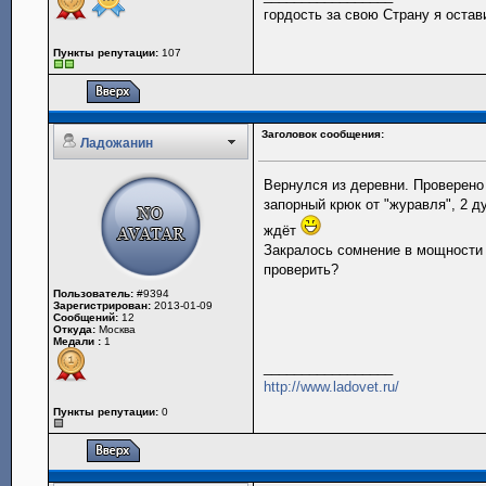
гордость за свою Страну я оста
Пункты репутации:
107
Заголовок сообщения:
Ладожанин
Вернулся из деревни. Проверено
запорный крюк от "журавля", 2 д
ждёт
Закралось сомнение в мощности 
проверить?
Пользователь:
#9394
Зарегистрирован:
2013-01-09
Сообщений:
12
Откуда:
Москва
Медали :
1
_________________
http://www.ladovet.ru/
Пункты репутации:
0