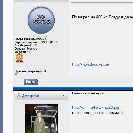
Приобрел на 400 кг. Поеду в дер
Пользователь:
#9394
Зарегистрирован:
2013-01-09
Сообщений:
12
Откуда:
Москва
Медали :
1
_________________
http://www.ladovet.ru/
Пункты репутации:
0
Заголовок сообщения:
ДмитриУс
http://ckit.ru/hab/klad20.jpg
не колодец,но тоже нехило)