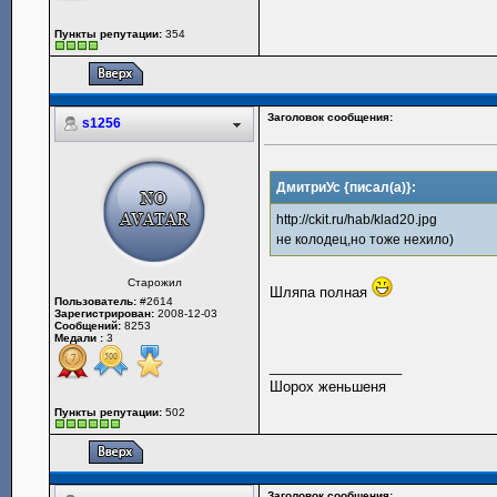
Пункты репутации:
354
Заголовок сообщения:
s1256
ДмитриУс {писал(а)}:
http://ckit.ru/hab/klad20.jpg
не колодец,но тоже нехило)
Старожил
Шляпа полная
Пользователь:
#2614
Зарегистрирован:
2008-12-03
Сообщений:
8253
Медали :
3
_________________
Шорох женьшеня
Пункты репутации:
502
Заголовок сообщения: