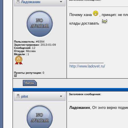
Ладожанин
Почему хана
, принцип: не п
клады доставать
Пользователь:
#9394
Зарегистрирован:
2013-01-09
Сообщений:
12
Откуда:
Москва
Медали :
1
_________________
http://www.ladovet.ru/
Пункты репутации:
0
Заголовок сообщения:
pilot
Ладожанин
, От энто верно подм