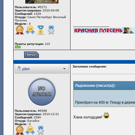
Пользователь:
#5271
Зарегистрирован:
2010-04-08
Сообщений:
1429
Откуда:
Санкт-Петербург Веселый
Поселок
Медали :
4
_________________
Пункты репутации:
110
Заголовок сообщения:
pilot
Ладожанин {писал(а)}:
Приобрел на 400 кг. Поеду в дере
Пользователь:
#6588
Зарегистрирован:
2010-12-21
Хана колодцам!
Сообщений:
2590
Откуда:
Батайск
Медали :
3