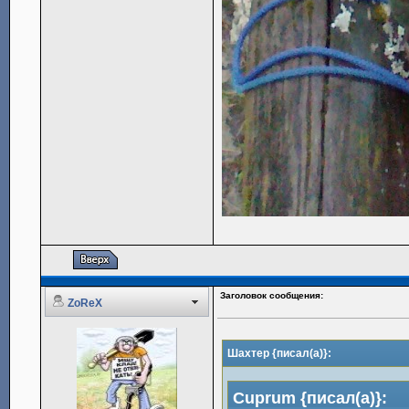
Заголовок сообщения:
ZoReX
Шахтер {писал(а)}:
Cuprum {писал(а)}: