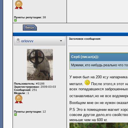
Пункты репутации:
38
Заголовок сообщения:
orlovvv
Серб {писал(а)}:
Мужики, кто нибудь реально что т
У меня был на 200 кг,у напарник
металл.
После этого,я этот н
Пользователь:
#3186
Зарегистрирован:
2009-03-03
всех попадавшихся заброшенных к
Сообщений:
251
Медали :
1
останавливал,но не все водоме
Вообщем мне он не нужен оказал
P.S Это в помещении магнит хор
Пункты репутации:
12
совсем другое дело,его свойство
меньше чем на 600 кг.