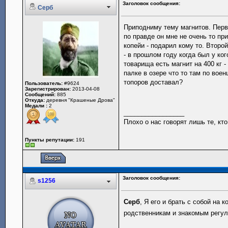
Заголовок сообщения:
Серб
Приподниму тему магнитов. Перв
по правде он мне не очень то пр
копейи - подарил кому то. Второ
- в прошлом году когда был у ког
товарища есть магнит на 400 кг 
палке в озере что то там по вое
топоров доставал?
Пользователь:
#9624
Зарегистрирован:
2013-04-08
Сообщений:
885
Откуда:
деревня "Крашеные Дрова"
Медали :
2
_________________
Плохо о нас говорят лишь те, кто
Пункты репутации:
191
Заголовок сообщения:
s1256
Серб
, Я его и брать с собой на 
родственникам и знакомым регул