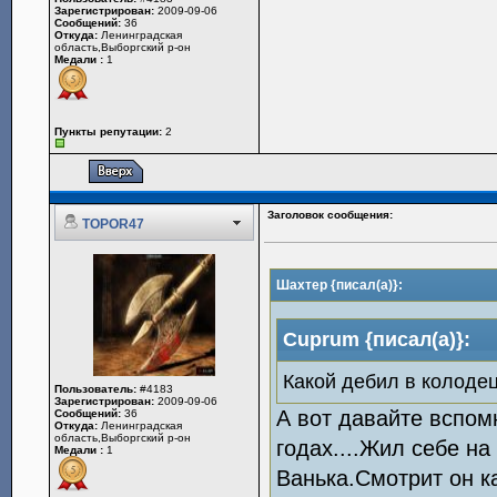
Зарегистрирован:
2009-09-06
Сообщений:
36
Откуда:
Ленинградская
область,Выборгский р-он
Медали :
1
Пункты репутации:
2
Заголовок сообщения:
TOPOR47
Шахтер {писал(а)}:
Cuprum {писал(а)}:
Какой дебил в колодец
Пользователь:
#4183
Зарегистрирован:
2009-09-06
А вот давайте вспом
Сообщений:
36
Откуда:
Ленинградская
область,Выборгский р-он
годах....Жил себе на
Медали :
1
Ванька.Смотрит он ка