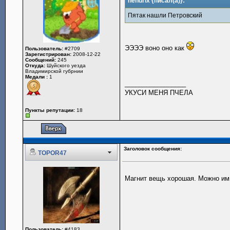
hendrix {писал(а)}:
Пятак нашли Петровский
ЭЭЭЭ воно оно как
Пользователь:
#2709
Зарегистрирован:
2008-12-22
Сообщений:
245
Откуда:
Шуйского уезда
Владимирской губрнии
Медали :
1
_________________
УКУСИ МЕНЯ ПЧЕЛА
Пункты репутации:
18
Заголовок сообщения:
TOPOR47
Магнит вещь хорошая. Можно и
Пользователь:
#4183