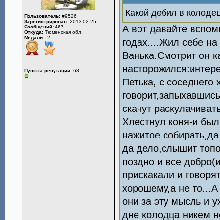
Какой дебил в колодец
Пользователь:
#9526
Зарегистрирован:
2013-02-25
А вот давайте вспом
Сообщений:
467
Откуда:
Тюменская обл.
Медали :
2
годах....Жил себе на
Ванька.Смотрит он ка
насторожился:интере
Пункты репутации:
68
Петька, с соседнего 
говорит,запыхавшись
скачут раскулачивать
Хлестнул коня-и был
нажитое собирать,да
да дело,слышит топо
поздно и все добро(
прискакали и говоря
хорошему,а не то...А
они за эту мысль и у
дне колодца никем не