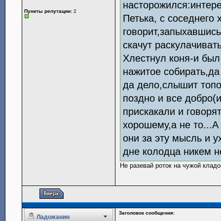
насторожился:интере
Пункты репутации:
2
Петька, с соседнего 
говорит,запыхавшись
скачут раскулачивать
Хлестнул коня-и был
нажитое собирать,да
да дело,слышит топо
поздно и все добро(
прискакали и говоря
хорошему,а не то...А
они за эту мысль и у
дне колодца никем не
Не разевай роток на чужой кладо
Заголовок сообщения:
Ладожанин