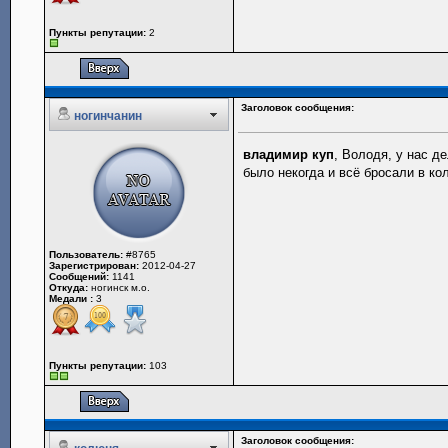
Пункты репутации:
2
Заголовок сообщения:
ногинчанин
владимир куп
, Володя, у нас д
было некогда и всё бросали в ко
Пользователь:
#8765
Зарегистрирован:
2012-04-27
Сообщений:
1141
Откуда:
ногинск м.о.
Медали :
3
Пункты репутации:
103
Заголовок сообщения: