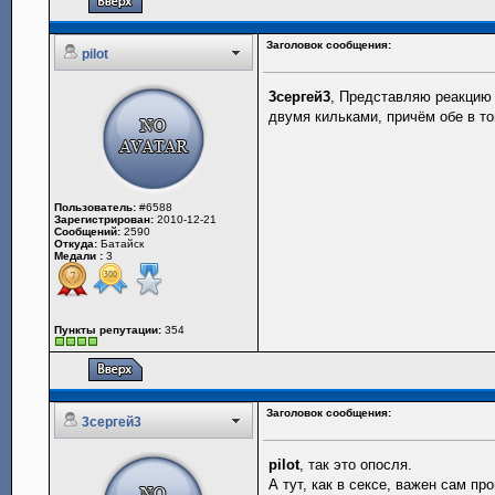
Заголовок сообщения:
pilot
3сергей3
, Представляю реакцию 
двумя кильками, причём обе в т
Пользователь:
#6588
Зарегистрирован:
2010-12-21
Сообщений:
2590
Откуда:
Батайск
Медали :
3
Пункты репутации:
354
Заголовок сообщения:
3сергей3
pilot
, так это опосля.
А тут, как в сексе, важен сам пр