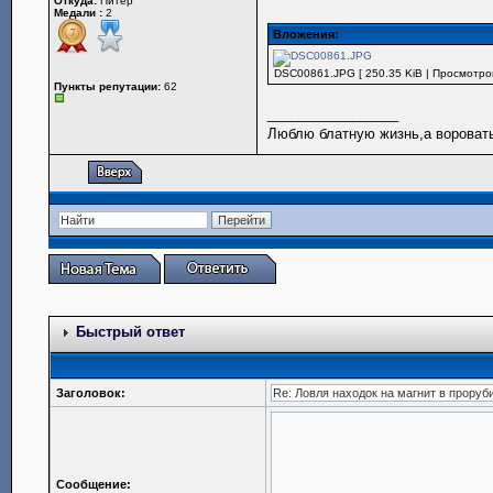
Откуда:
Питер
Медали :
2
Вложения:
DSC00861.JPG [ 250.35 KiB | Просмотров
Пункты репутации:
62
_________________
Люблю блатную жизнь,а воровать
Быстрый ответ
Заголовок:
Сообщение: