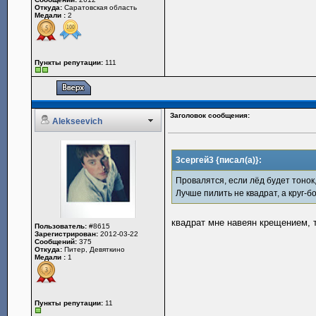
Откуда:
Саратовская область
Медали :
2
Пункты репутации:
111
Заголовок сообщения:
Alekseevich
3сергей3 {писал(а)}:
Провалятся, если лёд будет тонок
Лучше пилить не квадрат, а круг-
квадрат мне навеян крещением, 
Пользователь:
#8615
Зарегистрирован:
2012-03-22
Сообщений:
375
Откуда:
Питер, Девяткино
Медали :
1
Пункты репутации:
11