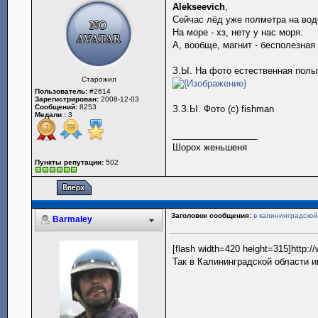
Alekseevich
,
Сейчас лёд уже полметра на вод
На море - хз, нету у нас моря.
А, вообще, магнит - бесполезная
З.Ы. На фото естественная полын
Старожил
Пользователь:
#2614
Зарегистрирован:
2008-12-03
Сообщений:
8253
З.З.Ы. Фото (с) fishman
Медали :
3
_________________
Шорох женьшеня
Пункты репутации:
502
Заголовок сообщения:
в калининградской
Barmaley
[flash width=420 height=315]http
Так в Калининградской области 