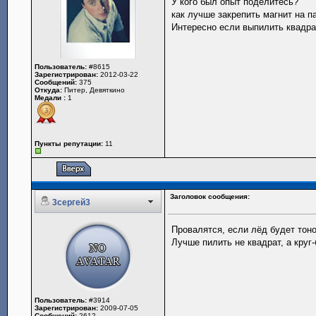
У кого был опыт поделитесь?
как лучше закрепить магнит на 
Интересно если выпилить квадра
Пользователь:
#8615
Зарегистрирован:
2012-03-22
Сообщений:
375
Откуда:
Питер, Девяткино
Медали :
1
Пункты репутации:
11
Заголовок сообщения:
3сергей3
Провалятся, если лёд будет тоно
Лучше пилить не квадрат, а круг
Пользователь:
#3914
Зарегистрирован:
2009-07-05
Сообщений:
2612