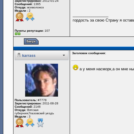
Зарегистрирован:
2012-01-24
Сообщений:
1365
Откуда:
всеволожск
Медали :
2
_________________
гордость за свою Страну я оста
Пункты репутации:
107
Заголовок сообщения:
karrass
а у меня насморк,а он мне н
Пользователь:
#7778
Зарегистрирован:
2011-08-28
Сообщений:
2146
Откуда:
Вятская
губерния,Глазовский уездъ
Медали :
3