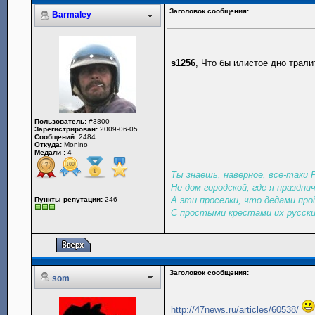
Заголовок сообщения:
Barmaley
s1256
, Что бы илистое дно трали
Пользователь:
#3800
Зарегистрирован:
2009-06-05
Сообщений:
2484
Откуда:
Monino
Медали :
4
_________________
Ты знаешь, наверное, все-таки
Не дом городской, где я праздни
А эти проселки, что дедами про
Пункты репутации:
246
С простыми крестами их русски
Заголовок сообщения:
som
http://47news.ru/articles/60538/