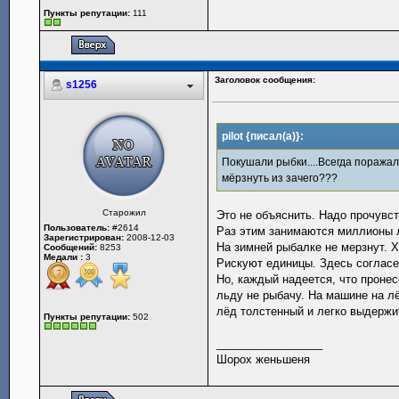
Пункты репутации:
111
Заголовок сообщения:
s1256
pilot {писал(а)}:
Покушали рыбки....Всегда поражал
мёрзнуть из зачего???
Старожил
Это не объяснить. Надо прочувст
Пользователь:
#2614
Раз этим занимаются миллионы л
Зарегистрирован:
2008-12-03
На зимней рыбалке не мерзнут. 
Сообщений:
8253
Медали :
3
Рискуют единицы. Здесь согласен
Но, каждый надеется, что пронес
льду не рыбачу. На машине на л
лёд толстенный и легко выдержит
Пункты репутации:
502
_________________
Шорох женьшеня