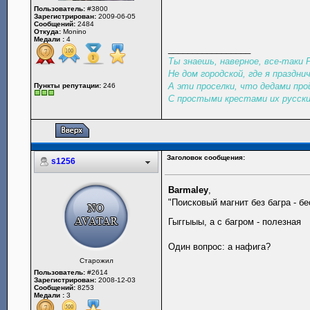
Пользователь:
#3800
Зарегистрирован:
2009-06-05
Сообщений:
2484
Откуда:
Monino
Медали :
4
_________________
Ты знаешь, наверное, все-таки
Не дом городской, где я праздни
А эти проселки, что дедами про
Пункты репутации:
246
С простыми крестами их русски
Заголовок сообщения:
s1256
Barmaley
,
"Поисковый магнит без багра - бе
Гыггыыы, а с багром - полезная
Один вопрос: а нафига?
Старожил
Пользователь:
#2614
Зарегистрирован:
2008-12-03
Сообщений:
8253
Медали :
3
_________________