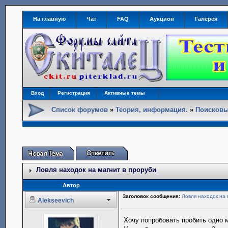
На главную
Чат
FAQ
Аукцион
Галерея
Вход
Регистрация
Активные темы
Список форумов
»
Теория, информация.
»
Поисковы
Ловля находок на магнит в проруби
Автор
Заголовок сообщения:
Ловля находок на 
Alekseevich
Хочу попробовать пробить одно 