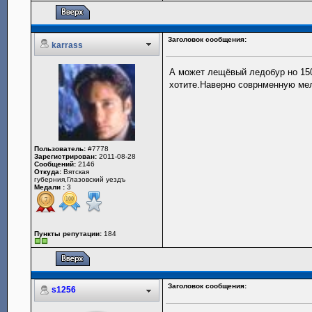
Заголовок сообщения:
karrass
А может лещёвый ледобур но 150
хотите.Наверно соврнменную мел
Пользователь:
#7778
Зарегистрирован:
2011-08-28
Сообщений:
2146
Откуда:
Вятская
губерния,Глазовский уездъ
Медали :
3
Пункты репутации:
184
Заголовок сообщения:
s1256