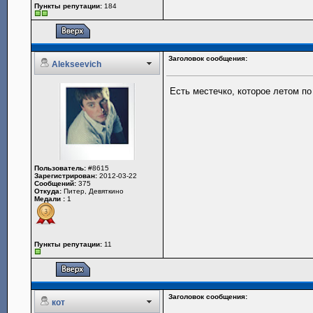
Пункты репутации:
184
Заголовок сообщения:
Alekseevich
Есть местечко, которое летом по
Пользователь:
#8615
Зарегистрирован:
2012-03-22
Сообщений:
375
Откуда:
Питер, Девяткино
Медали :
1
Пункты репутации:
11
Заголовок сообщения:
кот