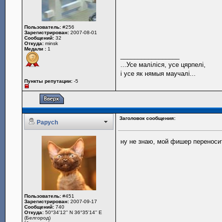
Пользователь:
#256
Зарегистрирован:
2007-08-01
Сообщений:
32
Откуда:
minsk
Медали :
1
_________________
...Усе малiлiся, усе цярпелi,
i усе як нямыя маучалi...
Пункты репутации:
-5
Заголовок сообщения:
Papych
ну не знаю, мой фишер переносит
Пользователь:
#451
Зарегистрирован:
2007-09-17
Сообщений:
740
Откуда:
50°34'12'' N 36°35'14'' E
(Белгород)