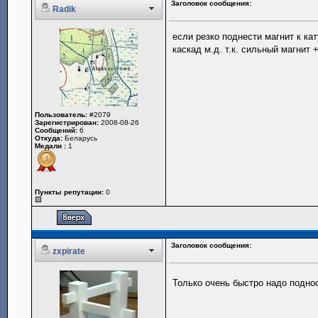
Заголовок сообщения:
Radik
если резко поднести магнит к ка
каскад м.д. т.к. сильный магнит
Пользователь:
#2079
Зарегистрирован:
2008-08-26
Сообщений:
6
Откуда:
Беларусь
Медали :
1
Пункты репутации:
0
Заголовок сообщения:
zxpirate
Только очень быстро надо поднос