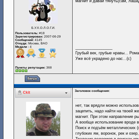
магнит и давай тянуть(сам, лаша
Б.У.Х.О.Л.О.Г.И.
Пользователь:
#18
Зарегистрирован:
2007-06-29
Сообщений:
4145
Откуда:
Москва, ВАО
Медали :
4
_________________
Грубый век, грубые нравы... Рома
Уже всё украдено до нас...(с)
Пункты репутации:
368
Заголовок сообщения:
Ckit
нет, так врядли можно использо
зацепить, надо найти на твоей ж
магнит. При этом направление р
А вообще использование вроде в
Поиск и подъём металлических (
глубоких ям, воронок, рек и озер
Траление водоемов в поисках кр