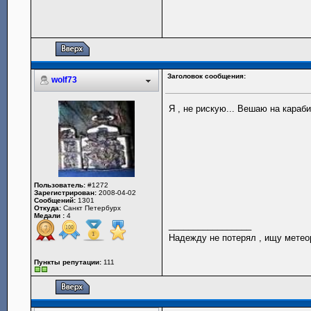
Заголовок сообщения:
wolf73
Я , не рискую... Вешаю на караб
Пользователь:
#1272
Зарегистрирован:
2008-04-02
Сообщений:
1301
Откуда:
Санкт Петербурх
Медали :
4
_________________
Надежду не потерял , ищу метео
Пункты репутации:
111