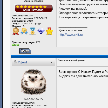
Администратор
Очистка вынутого грунта от мелк
(чешуек например).
Определение железного метеорит
Пользователь:
#4
Кто еще найдет варианты примене
Зарегистрирован:
2007-06-22
Сообщений:
2919
Откуда:
Санкт-Петербург
_________________
Медали :
5
Удачи в поисках!
http://www.ckit.ru
Пункты репутации:
273
Заголовок сообщения:
Ydjen1
Всем привет С Новым Годом и Р
Андрюх ты действительно хочеш
Б.У.Х.О.Л.О.Г.И.
Пользователь:
#76
Зарегистрирован:
2007-07-09