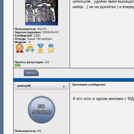
шпилькой , удобно ямки вычищат
набор , ( он на рукоятке ) и вперед
Пользователь:
#1272
Зарегистрирован:
2008-04-02
Сообщений:
1301
Откуда:
Санкт Петербурх
Медали :
4
Пункты репутации:
111
Заголовок сообщения:
andrey06
А его хоть в одном рюкзаке с М
Пользователь:
#1