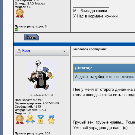
Сообщений:
156
Откуда:
ВАО Москва
_________________
Медали :
1
Мы бригада ежики
У Нас в кормане ножики
Пункты репутации:
6
Заголовок сообщения:
Крот
{Цитата}:
Андрюх ты действительно хочешь 
Нее у меня от старого динамика 
ежели наводка какая есть на вод
Б.У.Х.О.Л.О.Г.И.
Пользователь:
#18
Зарегистрирован:
2007-06-29
Сообщений:
4145
Откуда:
Москва, ВАО
Медали :
4
_________________
Грубый век, грубые нравы... Рома
Уже всё украдено до нас...(с)
Пункты репутации:
368