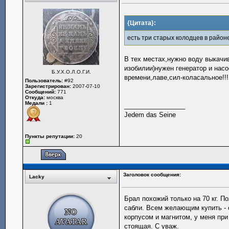
{Цитата}:
есть три старых колодцев в районе
В тех местах,нужно воду выкачи
изобилии)нужен генератор и насо
Б.У.Х.О.Л.О.Г.И.
времени,лаве,сил-коласальное!!!
Пользователь:
#92
Зарегистрирован:
2007-07-10
Сообщений:
771
Откуда:
москва
Медали :
1
_________________
Jedem das Seine
Пункты репутации:
20
Заголовок сообщения:
Lacky
Брал похожий только на 70 кг. П
сабли. Всем желающим купить - 
корпусом и магнитом, у меня пр
стоящая. С уваж.