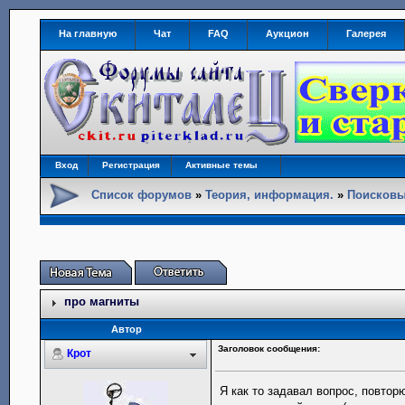
На главную
Чат
FAQ
Аукцион
Галерея
Вход
Регистрация
Активные темы
Список форумов
»
Теория, информация.
»
Поисковы
про магниты
Автор
Заголовок сообщения:
Крот
Я как то задавал вопрос, повто