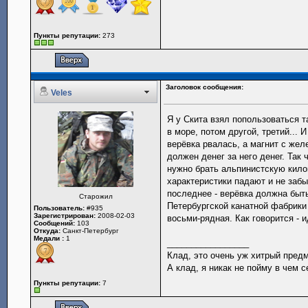
Пункты репутации:
273
Заголовок сообщения:
Veles
Я у Скита взял попользоваться т
в море, потом другой, третий...
верёвка рвалась, а магнит с желе
должен денег за него денег. Так
нужно брать альпинистскую килог
характеристики падают и не забы
последнее - верёвка должна быть
Старожил
Петербургской канатной фабрики 
Пользователь:
#935
Зарегистрирован:
2008-02-03
восьми-рядная. Как говорится - 
Сообщений:
103
Откуда:
Санкт-Петербург
Медали :
1
_________________
Клад, это очень уж хитрый предм
А клад, я никак не пойму в чем се
Пункты репутации:
7