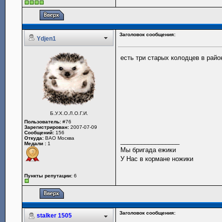
Заголовок сообщения:
Ydjen1
есть три старых колодцев в райо
Б.У.Х.О.Л.О.Г.И.
Пользователь:
#76
Зарегистрирован:
2007-07-09
Сообщений:
156
Откуда:
ВАО Москва
_________________
Медали :
1
Мы бригада ежики
У Нас в кормане ножики
Пункты репутации:
6
Заголовок сообщения:
stalker 1505