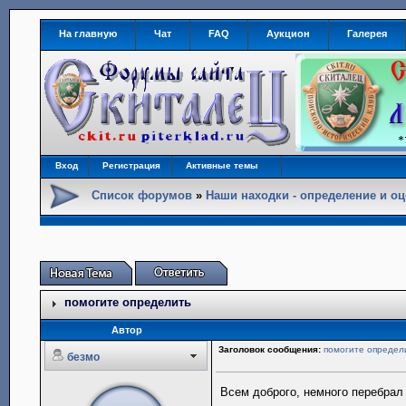
На главную
Чат
FAQ
Аукцион
Галерея
Вход
Регистрация
Активные темы
Список форумов
»
Наши находки - определение и оц
помогите определить
Автор
Заголовок сообщения:
помогите определ
безмо
Всем доброго, немного перебрал 