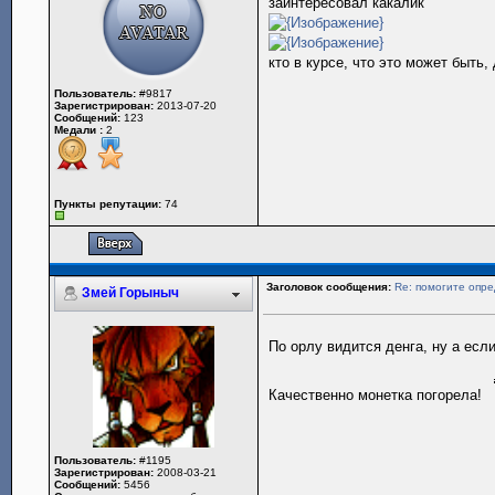
заинтересовал какалик
кто в курсе, что это может быть,
Пользователь:
#9817
Зарегистрирован:
2013-07-20
Сообщений:
123
Медали :
2
Пункты репутации:
74
Заголовок сообщения:
Re: помогите опр
Змей Горыныч
По орлу видится денга, ну а есл
Качественно монетка погорела!
Пользователь:
#1195
Зарегистрирован:
2008-03-21
Сообщений:
5456