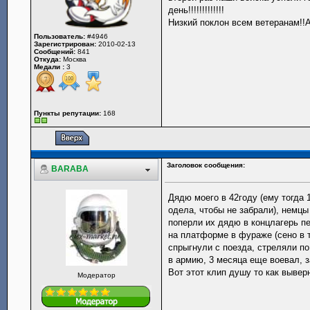
день!!!!!!!!!!!!!
Низкий поклон всем ветерана
Пользователь:
#4946
Зарегистрирован:
2010-02-13
Сообщений:
841
Откуда:
Москва
Медали :
3
Пункты репутации:
168
Заголовок сообщения:
BARABA
Дядю моего в 42году (ему тогда 
одела, чтобы не забрали), немцы
поперли их дядю в концлагерь п
на платформе в фураже (сено в 
спрыгнули с поезда, стреляли по
в армию, 3 месяца еще воевал, з
Вот этот клип душу то как вывер
Модератор