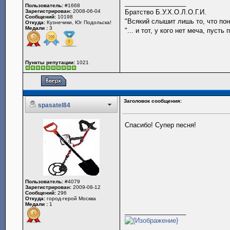
_________________
Пользователь:
#1668
Зарегистрирован:
2008-06-04
Братство Б.У.Х.О.Л.О.Г.И.
Сообщений:
10198
"Всякий слышит лишь то, что поним
Откуда:
Кузнечики, Юг Подольска!
Медали :
3
"... и тот, у кого нет меча, пус
Пункты репутации:
1021
Заголовок сообщения:
spasatel84
Спасибо! Супер песня!
Пользователь:
#4079
Зарегистрирован:
2009-08-12
Сообщений:
296
Откуда:
город-герой Москва
Медали :
1
_________________