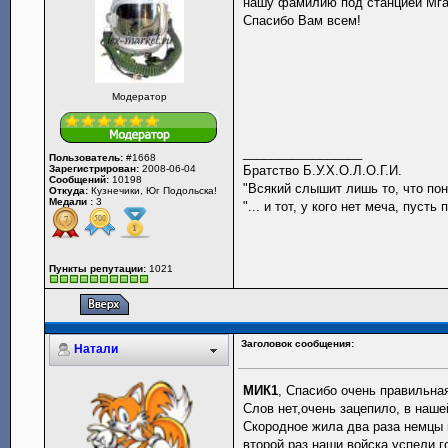
нашу фамилию под станцией Мга,
Спасибо Вам всем!
Модератор
_________________
Пользователь:
#1668
Зарегистрирован:
2008-06-04
Братство Б.У.Х.О.Л.О.Г.И.
Сообщений:
10198
"Всякий слышит лишь то, что поним
Откуда:
Кузнечики, Юг Подольска!
Медали :
3
"... и тот, у кого нет меча, пус
Пункты репутации:
1021
Заголовок сообщения:
Натали
МИК1
, Спасибо очень правильная 
Слов нет,очень зацепило, в наш
Скородное жила два раза немцы 
второй раз наши войска успели г