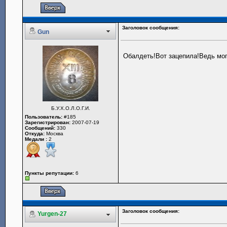
Заголовок сообщения:
Gun
Обалдеть!Вот зацепила!Ведь мог
Б.У.Х.О.Л.О.Г.И.
Пользователь:
#185
Зарегистрирован:
2007-07-19
Сообщений:
330
Откуда:
Москва
Медали :
2
Пункты репутации:
6
Заголовок сообщения:
Yurgen-27