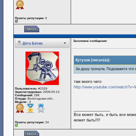
Пункты репутации:
0
Заголовок сообщения:
Дёга Бёгин
Кутузов {писал(а)}:
За душу тронула. Подскажите что
там много чего
http://www.youtube.com/watch?v=W
Пользователь:
#1529
Зарегистрирован:
2008-05-13
Сообщений:
298
Откуда:
Вологодская обл.
Медали :
3
_________________
Все может быть, и быть все може
может быть!!!!
Пункты репутации:
24