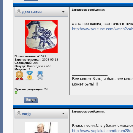
Заголовок сообщения:
Дёга Бёгин
а эта про наших, все точка в точк
http://www.youtube.com/watch?v
Пользователь:
#1529
Зарегистрирован:
2008-05-13
Сообщений:
298
Откуда:
Вологодская обл.
Медали :
3
_________________
Все может быть, и быть все може
может быть!!!!
Пункты репутации:
24
Заголовок сообщения:
varjg
Класс песня.С глубоким смыслом
http://www.yaplakal.com/forum28/t