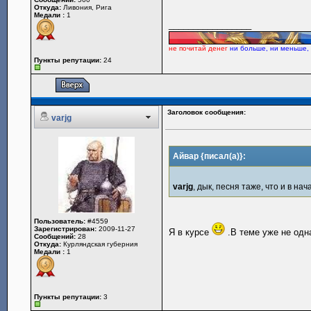
Откуда:
Ливония, Рига
Медали :
1
_________________
не почитай денег
ни больше, ни меньше,
Пункты репутации:
24
Заголовок сообщения:
varjg
Айвар {писал(а)}:
varjg
, дык, песня таже, что и в на
Пользователь:
#4559
Зарегистрирован:
2009-11-27
Я в курсе
.В теме уже не одн
Сообщений:
28
Откуда:
Курляндская губерния
Медали :
1
Пункты репутации:
3