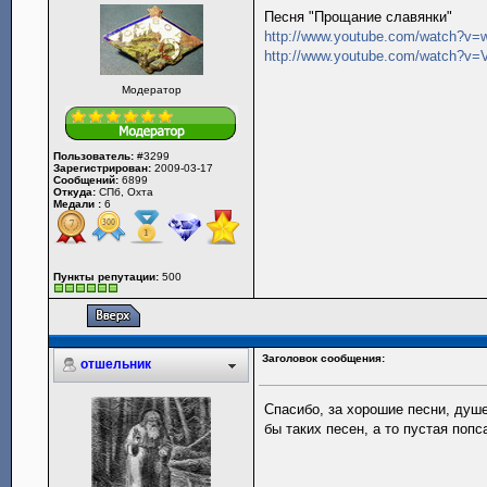
Песня "Прощание славянки"
http://www.youtube.com/watch?v=w
http://www.youtube.com/watch?v=V
Модератор
Пользователь:
#3299
Зарегистрирован:
2009-03-17
Сообщений:
6899
Откуда:
СПб, Охта
Медали :
6
Пункты репутации:
500
Заголовок сообщения:
отшельник
Спасибо, за хорошие песни, душ
бы таких песен, а то пустая попс