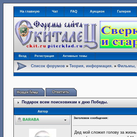
На главную
Чат
FAQ
Аукцион
Галерея
Вход
Регистрация
Активные темы
Список форумов
»
Теория, информация.
»
Фильмы, 
Подарок всем поисковикам к дню Победы.
Автор
Заголовок сообщения:
BARABA
Дед мой сложил голову за жизнь м