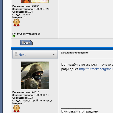
Пользователь:
#3996
Зарегистрирован:
2009-07-26
Сообщений:
104
Откуда:
Псков
Медали :
1
Пункты репутации:
16
Заголовок сообщения:
Next
Вот нашёл этот же клип, только 
ради денег
http://rutracker.org/f
Пользователь:
#4513
Зарегистрирован:
2009-11-16
Сообщений:
193
Откуда:
город-герой Ленинград
Медали :
1
_________________
Винтовка - это праздник!