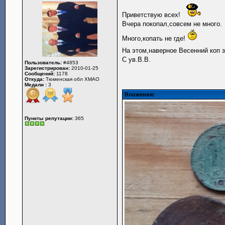
Приветствую всех!
Вчера покопал,совсем не много.
Много,копать не где!
На этом,наверное Весенний коп 
С ув.В.В.
Пользователь:
#4853
Зарегистрирован:
2010-01-25
Сообщений:
1178
Откуда:
Тюменская обл ХМАО
Медали :
3
Вложения:
Пункты репутации:
365