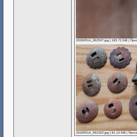
20260514_062507.jpg [ 165.72 KiB | Про
20260514_062320.jpg [ 81.14 KiB | Прос