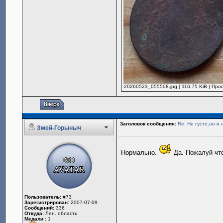
20260523_055508.jpg [ 116.75 KiB | Про
Заголовок сообщения:
Re: Не густо,но и 
Змей-Горыныч
Нормально.
Да. Пожалуй что
Пользователь:
#73
Зарегистрирован:
2007-07-09
Сообщений:
336
Откуда:
Лен. область
Медали :
1