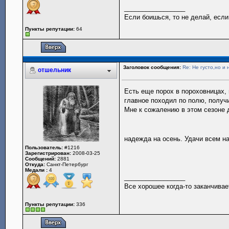
_________________
Если боишься, то не делай, если
Пункты репутации:
64
Заголовок сообщения:
Re: Не густо,но и 
отшельник
Есть еще порох в пороховницах,
главное походил по полю, получ
Мне к сожалению в этом сезоне 
надежда на осень. Удачи всем н
Пользователь:
#1216
Зарегистрирован:
2008-03-25
Сообщений:
2881
Откуда:
Санкт-Петербург
Медали :
4
_________________
Все хорошее когда-то заканчивае
Пункты репутации:
336