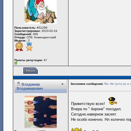
Пользователь:
#31299
Зарегистрирован:
2023-02-24
Сообщений:
366
Откуда:
СПб, Комендантский
Медали :
2
Пункты репутации:
47
Заголовок сообщения:
Re: Не густо,но и 
Владимир
Владимирович
Приветствую всех!
Вчера по " бороне" походил.
Сегодня,наверное засеят.
Не особо конечно. Нл колечко п