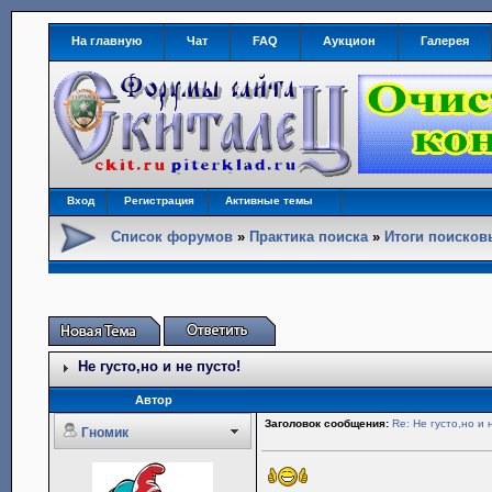
На главную
Чат
FAQ
Аукцион
Галерея
Вход
Регистрация
Активные темы
Список форумов
»
Практика поиска
»
Итоги поиско
Не густо,но и не пусто!
Автор
Заголовок сообщения:
Re: Не густо,но и 
Гномик