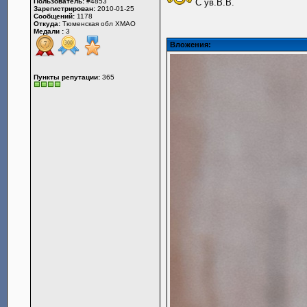
Пользователь:
#4853
С ув.В.В.
Зарегистрирован:
2010-01-25
Сообщений:
1178
Откуда:
Тюменская обл ХМАО
Медали :
3
Вложения:
Пункты репутации:
365