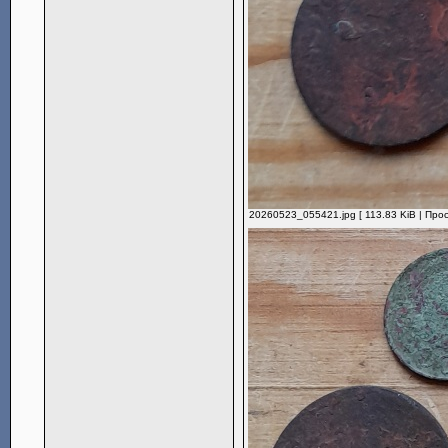
20260523_055421.jpg [ 113.83 KiB | Про