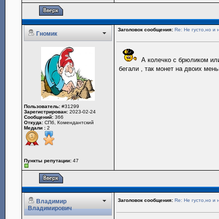
Заголовок сообщения:
Re: Не густо,но и 
Гномик
А колечко с брюликом или
бегали , так монет на двоих мен
Пользователь:
#31299
Зарегистрирован:
2023-02-24
Сообщений:
366
Откуда:
СПб, Комендантский
Медали :
2
Пункты репутации:
47
Заголовок сообщения:
Re: Не густо,но и 
Владимир
Владимирович