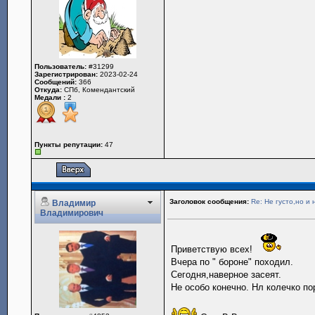
Пользователь:
#31299
Зарегистрирован:
2023-02-24
Сообщений:
366
Откуда:
СПб, Комендантский
Медали :
2
Пункты репутации:
47
Заголовок сообщения:
Re: Не густо,но и 
Владимир
Владимирович
Приветствую всех!
Вчера по " бороне" походил.
Сегодня,наверное засеят.
Не особо конечно. Нл колечко п