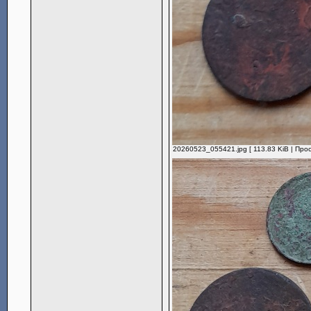
20260523_055421.jpg [ 113.83 KiB | Про