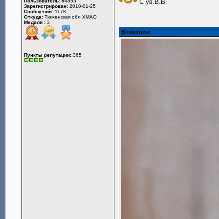
Пользователь:
#4853
С ув.В.В.
Зарегистрирован:
2010-01-25
Сообщений:
1178
Откуда:
Тюменская обл ХМАО
Медали :
3
Вложения:
Пункты репутации:
365