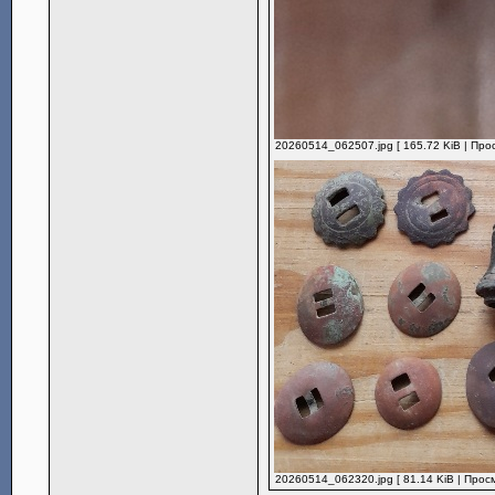
20260514_062507.jpg [ 165.72 KiB | Про
20260514_062320.jpg [ 81.14 KiB | Прос