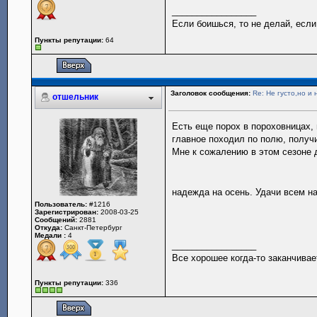
_________________
Если боишься, то не делай, если
Пункты репутации:
64
Заголовок сообщения:
Re: Не густо,но и 
отшельник
Есть еще порох в пороховницах,
главное походил по полю, получ
Мне к сожалению в этом сезоне 
надежда на осень. Удачи всем н
Пользователь:
#1216
Зарегистрирован:
2008-03-25
Сообщений:
2881
Откуда:
Санкт-Петербург
Медали :
4
_________________
Все хорошее когда-то заканчивае
Пункты репутации:
336