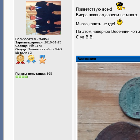
Приветствую всех!
Вчера покопал,совсем не много.
Много,копать не где!
На этом,наверное Весенний коп 
С ув.В.В.
Пользователь:
#4853
Зарегистрирован:
2010-01-25
Сообщений:
1178
Откуда:
Тюменская обл ХМАО
Медали :
3
Вложения:
Пункты репутации:
365