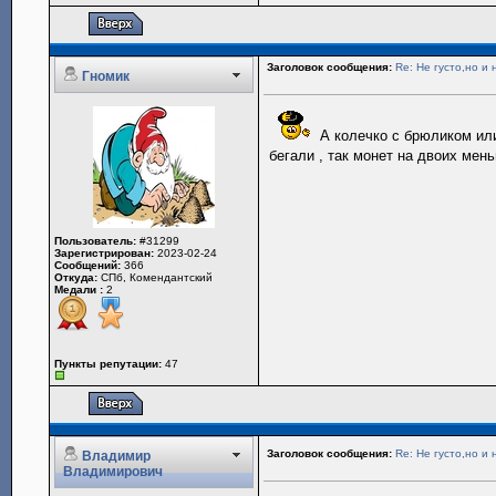
Заголовок сообщения:
Re: Не густо,но и 
Гномик
А колечко с брюликом или
бегали , так монет на двоих мен
Пользователь:
#31299
Зарегистрирован:
2023-02-24
Сообщений:
366
Откуда:
СПб, Комендантский
Медали :
2
Пункты репутации:
47
Заголовок сообщения:
Re: Не густо,но и 
Владимир
Владимирович