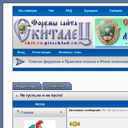
На главную
Чат
FAQ
Аукцион
Галерея
Вход
Регистрация
Активные темы
Список форумов
»
Практика поиска
»
Итоги поиско
Не густо,но и не пусто!
Автор
Заголовок сообщения:
Re: Не густо,но и 
Гномик