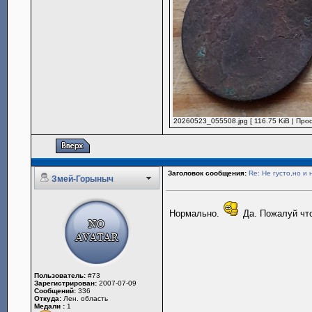
20260523_055508.jpg [ 116.75 KiB | Про
Заголовок сообщения:
Re: Не густо,но и 
Змей-Горыныч
Нормально.
Да. Пожалуй что
Пользователь:
#73
Зарегистрирован:
2007-07-09
Сообщений:
336
Откуда:
Лен. область
Медали :
1